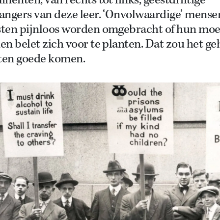
nenten, van rechts tot links, geestdriftige
angers van deze leer. ‘Onvolwaardige’ mense
ten pijnloos worden omgebracht of hun moe
n belet zich voor te planten. Dat zou het ge
 ten goede komen.