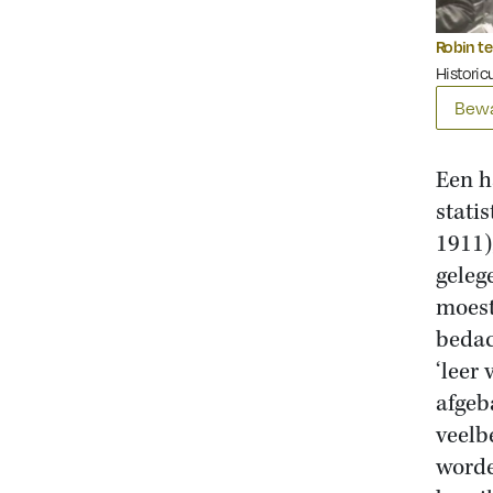
Robin te
Historic
Bewa
Een h
stati
1911)
geleg
moest
bedac
‘leer
afgeb
veelb
worde