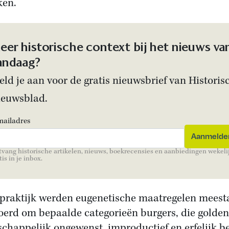
ken.
eer historische context bij het nieuws va
andaag?
ld je aan voor de gratis nieuwsbrief van Historis
ieuwsblad.
mailadres
vang historische artikelen, nieuws, boekrecensies en aanbiedingen wekeli
tis in je inbox.
 praktijk werden eugenetische maatregelen meest
oerd om bepaalde categorieën burgers, die golden
chappelijk ongewenst, improductief en erfelijk be