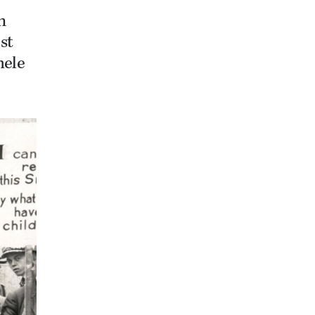
n
st
hele