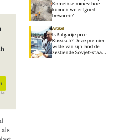
Romeinse ruïnes: hoe
kunnen we erfgoed
bewaren?
n
Artikel
Is Bulgarije pro-
Russisch? Deze premier
wilde van zijn land de
ch
zestiende Sovjet-staat
maken
jks
al
 als
last,