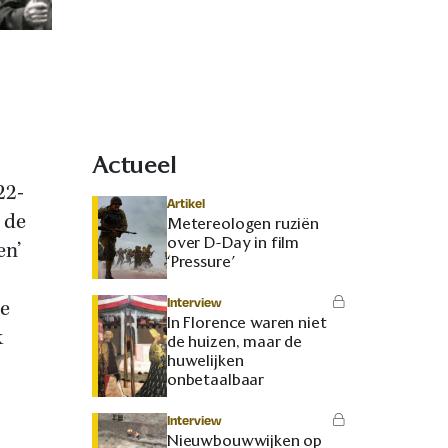
Actueel
22-
Artikel
 de
Metereologen ruziën
over D-Day in film
en’
‘Pressure’
j
Interview
De
In Florence waren niet
k
de huizen, maar de
huwelijken
onbetaalbaar
Interview
Nieuwbouwwijken op