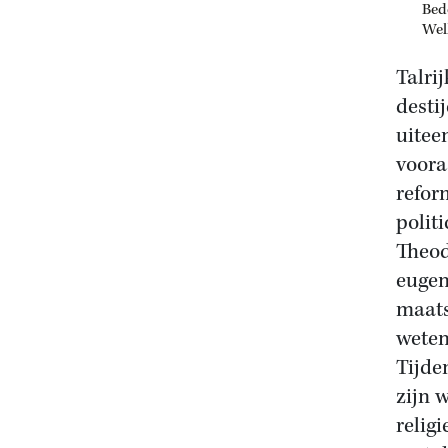
Bede
Wel
Talri
desti
uitee
voora
refor
polit
Theod
eugen
maats
weten
Tijde
zijn 
relig