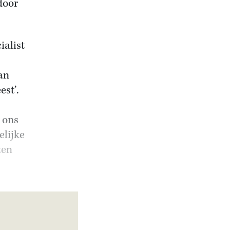
door
ialist
an
est’.
 ons
elijke
ten