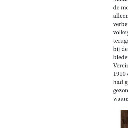
de mo
allee
verbe
volks
terug
bij d
biede
Verei
1910 
had g
gezon
waanz