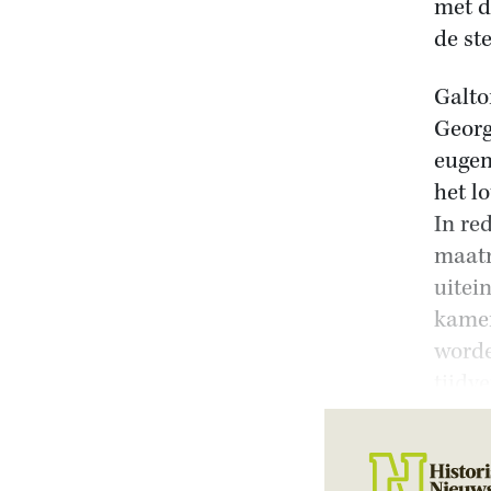
met d
de st
Galto
Georg
eugen
het l
In re
maatr
uitei
kamer
worde
tijdve