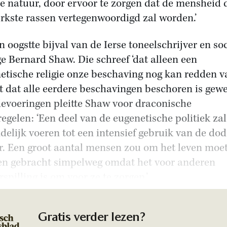
e natuur, door ervoor te zorgen dat de mensheid 
erkste rassen vertegenwoordigd zal worden.’
n oogstte bijval van de Ierse toneelschrijver en soc
e Bernard Shaw. Die schreef ‘dat alleen een
etische religie onze beschaving nog kan redden v
ot dat alle eerdere beschavingen beschoren is gewe
devoeringen pleitte Shaw voor draconische
egelen: ‘Een deel van de eugenetische politiek zal
ndelijk voeren tot een intensief gebruik van de dod
. Een groot aantal mensen zou om het leven moe
n gebracht simpelweg omdat het voor anderen
rspilling is om voor ze te zorgen.’
Gratis verder lezen?