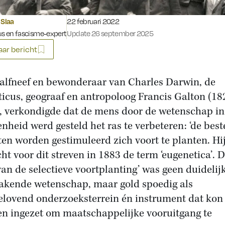
Gepubliceerd op:
 Slaa
22 februari 2022
us en fascisme-expert
Update 26 september 2025
ar bericht
alfneef en bewonderaar van Charles Darwin, de
sticus, geograaf en antropoloog Francis Galton (18
, verkondigde dat de mens door de wetenschap in
enheid werd gesteld het ras te verbeteren: ‘de best
en worden gestimuleerd zich voort te planten. Hi
ht voor dit streven in 1883 de term ‘eugenetica’. 
 van de selectieve voortplanting’ was geen duidelij
akende wetenschap, maar gold spoedig als
elovend onderzoeksterrein én instrument dat kon
n ingezet om maatschappelijke vooruitgang te