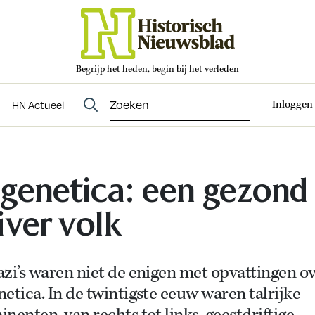
Begrijp het heden, begin bij het verleden
Abonneren
t
Evenementen
HN Actueel
Inloggen
HN Actueel
genetica: een gezond
iver volk
zi’s waren niet de enigen met opvattingen o
etica. In de twintigste eeuw waren talrijke