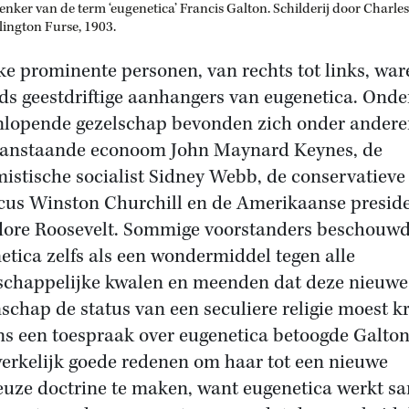
nker van de term ‘eugenetica’ Francis Galton. Schilderij door Charles
lington Furse, 1903.
jke prominente personen, van rechts tot links, war
jds geestdriftige aanhangers van eugenetica. Onder
nlopende gezelschap bevonden zich onder andere
anstaande econoom John Maynard Keynes, de
mistische socialist Sidney Webb, de conservatieve
icus Winston Churchill en de Amerikaanse presid
ore Roosevelt. Sommige voorstanders beschouw
etica zelfs als een wondermiddel tegen alle
chappelijke kwalen en meenden dat deze nieuwe
schap de status van een seculiere religie moest kr
ns een toespraak over eugenetica betoogde Galton:
werkelijk goede redenen om haar tot een nieuwe
ieuze doctrine te maken, want eugenetica werkt s