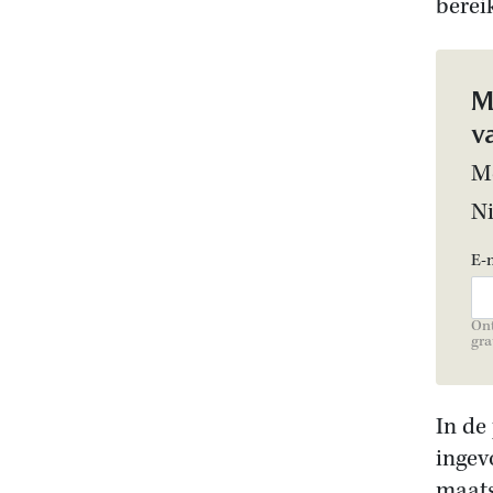
berei
M
v
Me
N
E-
Ont
gra
In de
ingev
maats