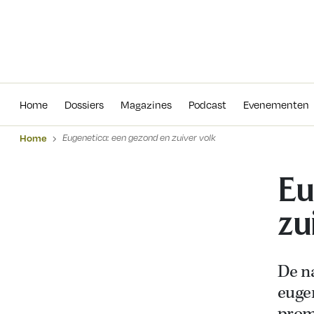
Home
Dossiers
Magazines
Podcas
Home
Dossiers
Magazines
Podcast
Evenementen
Home
Eugenetica: een gezond en zuiver volk
Eu
zu
De na
eugen