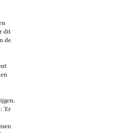
en
 dit
n de
ent
den
ijgen.
 ‘Er
amen