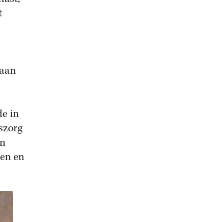
t
 aan
de in
szorg
an
en en