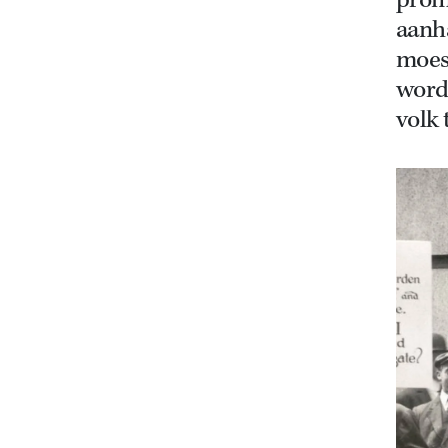
promi
aanh
moes
worde
volk