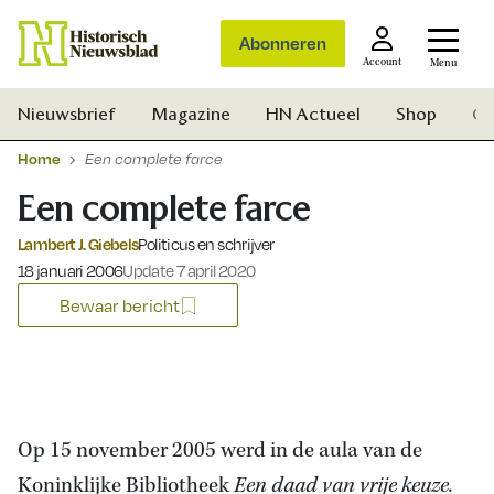
Abonneren
Account
Menu
Nieuwsbrief
Magazine
HN Actueel
Shop
Ge
Home
Een complete farce
Een complete farce
Lambert J. Giebels
Politicus en schrijver
Gepubliceerd op:
18 januari 2006
Update 7 april 2020
Bewaar bericht
Op 15 november 2005 werd in de aula van de
Zoek
Koninklijke Bibliotheek
Een daad van vrije keuze.