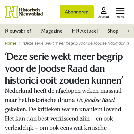
Abonneren
Account
Menu
Nieuwsbrief
Magazine
HN Actueel
Shop
Ge
Home
‘Deze serie wekt meer begrip voor de Joodse Raad dan hist
‘Deze serie wekt meer begrip
voor de Joodse Raad dan
historici ooit zouden kunnen’
Nederland heeft de afgelopen weken massaal
naar het historische drama
De Joodse Raad
gekeken. De kritieken waren unaniem lovend.
Het kan dan best verfrissend zijn – en ook
verleidelijk – om ook eens wat kritische
Zoek