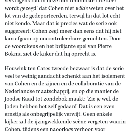
vervolgens ‘dat in deze film tenminste drie keer
wordt gezegd’ dat Cohen niet
wilde
weten over het
lot van de gedeporteerden, terwijl hij dat lot echt
niet kende. Maar dat is precies wat de serie ook
suggereert: Cohen zegt meer dan eens dat hij niet
kan afgaan op oncontroleerbare geruchten. Door
de woordkeus en het briljante spel van Pierre
Bokma ziet de kijker dat hij oprecht is.
Houwink ten Cates tweede bezwaar is dat de serie
veel te weinig aandacht schenkt aan het isolement
van Cohen en de zijnen en de collaboratie van de
Nederlandse maatschappij, en op die manier de
Joodse Raad tot zondebok maakt: ‘Zie je wel, de
Joden hebben het zelf gedaan!’ Dat is een even
ernstig als onbegrijpelijk verwijt. Geen enkele
kijker zal de ijzingwekkende scène vergeten waarin
Cohen, tijdens een naoorlogs verhoor, voor