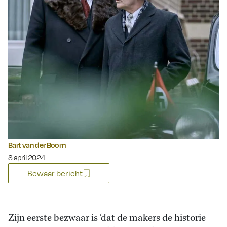
Bart van der Boom
Gepubliceerd op:
8 april 2024
Bewaar bericht
Zijn eerste bezwaar is ‘dat de makers de historie