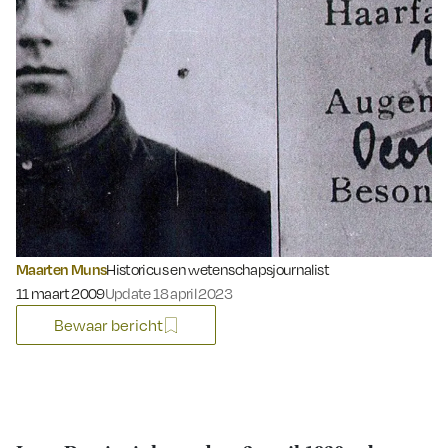
Maarten Muns
Historicus en wetenschapsjournalist
Gepubliceerd op:
11 maart 2009
Update 18 april 2023
Bewaar bericht