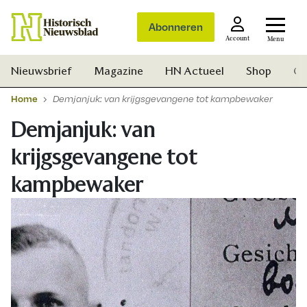
Abonneren
Account
Menu
Nieuwsbrief
Magazine
HN Actueel
Shop
Ge
Home
Demjanjuk: van krijgsgevangene tot kampbewaker
Demjanjuk: van
krijgsgevangene tot
kampbewaker
Zoek