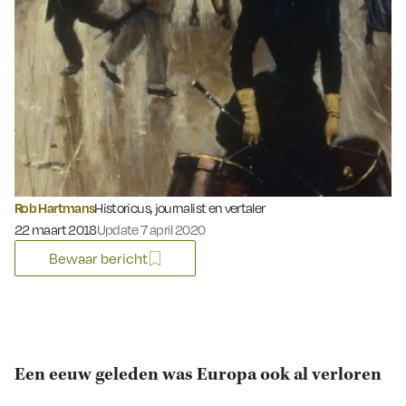
Rob Hartmans
Historicus, journalist en vertaler
Gepubliceerd op:
22 maart 2018
Update 7 april 2020
Bewaar bericht
Een eeuw geleden was Europa ook al verloren