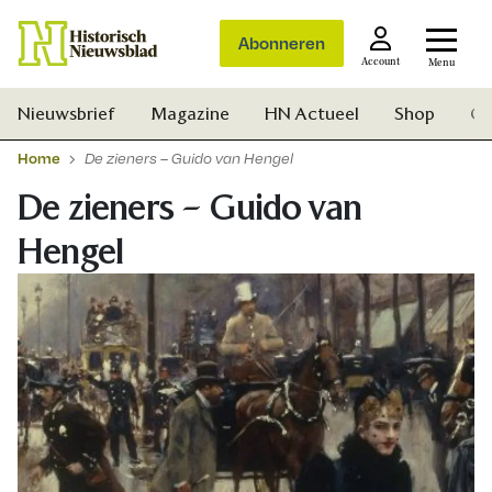
Abonneren
Account
Menu
Nieuwsbrief
Magazine
HN Actueel
Shop
Ge
Home
De zieners – Guido van Hengel
De zieners – Guido van
Hengel
Zoek