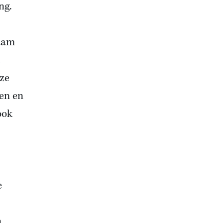
ng.
zaam
h
oze
gen en
ook
e
n