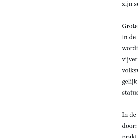
zijn 
Grote
in de
wordt
vijve
volks
gelij
statu
In de
door:
prakt