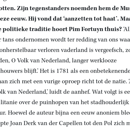
otten. Zijn tegenstanders noemden hem de Mu
eze eeuw. Hij vond dat ‘aanzetten tot haat’. Ma
 politieke traditie hoort Pim Fortuyn thuis?
‘Al
r tans ondernomen wordt ter redding van ons waa
onherstelbaar verloren vaderland is vergeefsch, z
den, O Volk van Nederland, langer werklooze
houwers blijft.’ Het is 1781 als een onbetekenend
an zich met een vurige oproep richt tot de natie. 
olk van Nederland,’ luidt de aanhef. Wat volgt is e
 litanie over de puinhopen van het stadhouderlijk
ur. Hoewel de auteur bijna een eeuw anoniem blee
pte Joan Derk van der Capellen tot den Pol zich 