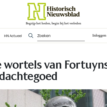
Begrijp het heden, begin bij het verleden
Abonneren
t
Evenementen
HN Actueel
Inloggen
HN Actueel
 wortels van Fortuyn
dachtegoed