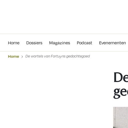
Home
Dossiers
Magazines
Podcas
Home
Dossiers
Magazines
Podcast
Evenementen
Home
De wortels van Fortuyns gedachtegoed
De
ge