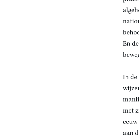
algeh
natio
behoo
En de
beweg
In de
wijze
manif
met z
eeuw 
aan d