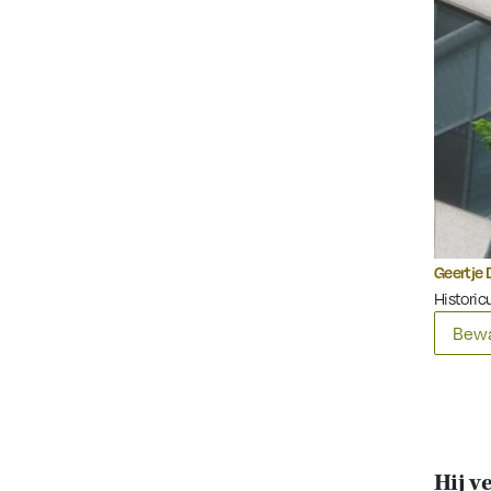
Geertje 
Historicu
Bewa
Hij v