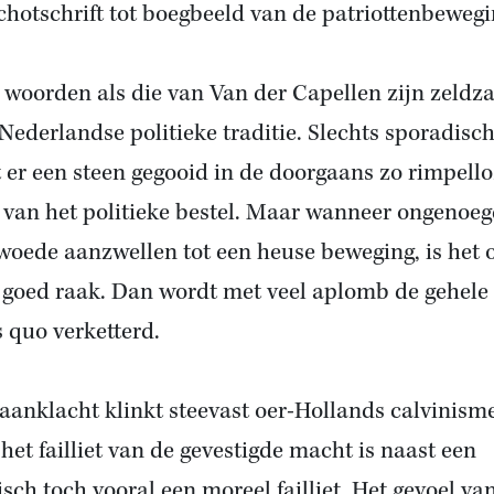
schotschrift tot boegbeeld van de patriottenbewegi
 woorden als die van Van der Capellen zijn zeld
 Nederlandse politieke traditie. Slechts sporadisc
 er een steen gegooid in de doorgaans zo rimpell
r van het politieke bestel. Maar wanneer ongenoe
woede aanzwellen tot een heuse beweging, is het 
k goed raak. Dan wordt met veel aplomb de gehele
s quo verketterd.
 aanklacht klinkt steevast oer-Hollands calvinism
 het failliet van de gevestigde macht is naast een
isch toch vooral een moreel failliet. Het gevoel va