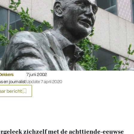
Gepubliceerd op:
Dekkers
7 juni 2002
s en journalist
Update 7 april 2020
ar bericht
ergeleek zichzelf met de achttiende-eeuwse