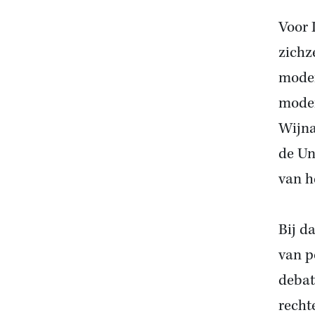
Voor 
zichz
moder
moder
Wijna
de Un
van h
Bij d
van p
debat
recht