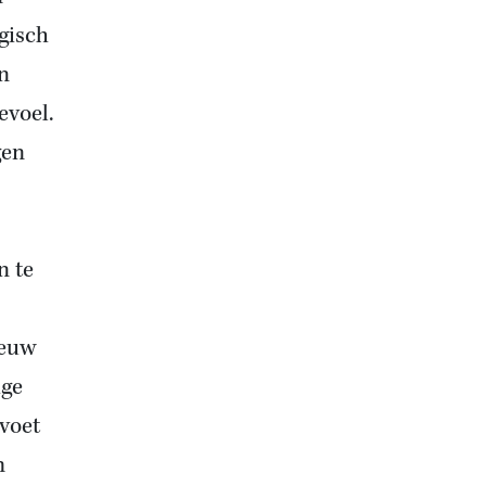
gisch
n
evoel.
gen
n te
eeuw
ige
voet
m