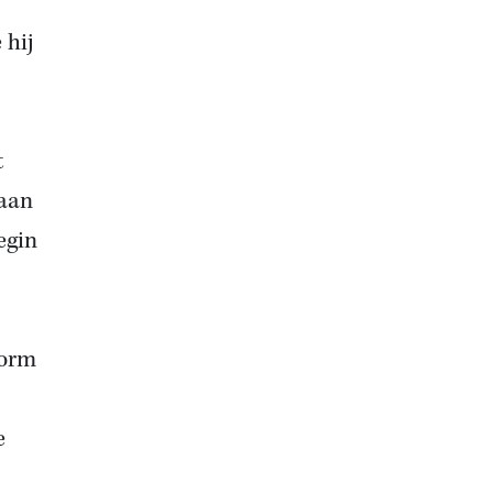
 hij
t
 aan
egin
vorm
e