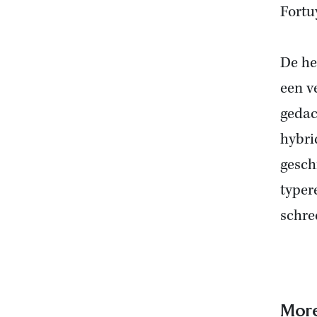
Fortu
De he
een v
gedac
hybri
gesch
typer
schre
More