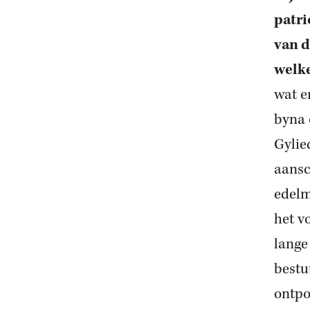
patri
van d
welke
wat e
byna 
Gylie
aansc
edelm
het v
lange
bestu
ontpo