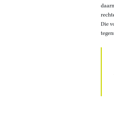
daarm
recht
Die v
tegens