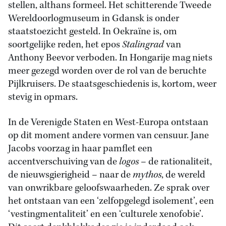
stellen, althans formeel. Het schitterende Tweede
Wereldoorlogmuseum in Gdansk is onder
staatstoezicht gesteld. In Oekraïne is, om
soortgelijke reden, het epos
Stalingrad
van
Anthony Beevor verboden. In Hongarije mag niets
meer gezegd worden over de rol van de beruchte
Pijlkruisers. De staatsgeschiedenis is, kortom, weer
stevig in opmars.
In de Verenigde Staten en West-Europa ontstaan
op dit moment andere vormen van censuur. Jane
Jacobs voorzag in haar pamflet een
accentverschuiving van de
logos
– de rationaliteit,
de nieuwsgierigheid – naar de
mythos
, de wereld
van onwrikbare geloofswaarheden. Ze sprak over
het ontstaan van een ‘zelfopgelegd isolement’, een
‘vestingmentaliteit’ en een ‘culturele xenofobie’.