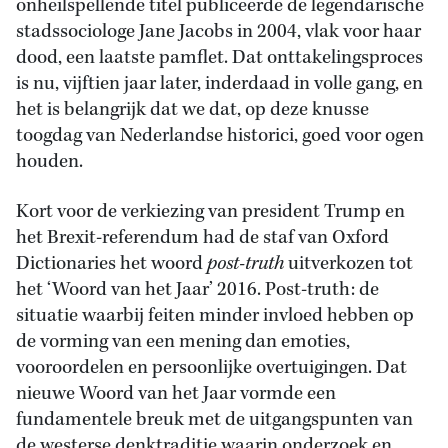
onheilspellende titel publiceerde de legendarische
stadssociologe Jane Jacobs in 2004, vlak voor haar
dood, een laatste pamflet. Dat onttakelingsproces
is nu, vijftien jaar later, inderdaad in volle gang, en
het is belangrijk dat we dat, op deze knusse
toogdag van Nederlandse historici, goed voor ogen
houden.
Kort voor de verkiezing van president Trump en
het Brexit-referendum had de staf van Oxford
Dictionaries het woord
post-truth
uitverkozen tot
het ‘Woord van het Jaar’ 2016. Post-truth: de
situatie waarbij feiten minder invloed hebben op
de vorming van een mening dan emoties,
vooroordelen en persoonlijke overtuigingen. Dat
nieuwe Woord van het Jaar vormde een
fundamentele breuk met de uitgangspunten van
de westerse denktraditie waarin onderzoek en