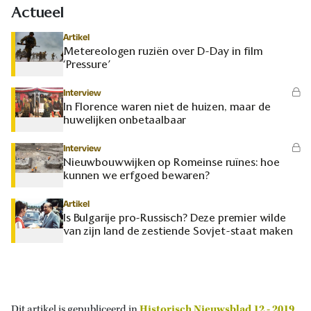
Actueel
Artikel
Metereologen ruziën over D-Day in film
‘Pressure’
Interview
In Florence waren niet de huizen, maar de
huwelijken onbetaalbaar
Interview
Nieuwbouwwijken op Romeinse ruïnes: hoe
kunnen we erfgoed bewaren?
Artikel
Is Bulgarije pro-Russisch? Deze premier wilde
van zijn land de zestiende Sovjet-staat maken
Dit artikel is gepubliceerd in
Historisch Nieuwsblad 12 - 2019