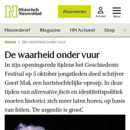
Abonneren
Account
Menu
Nieuwsbrief
Magazine
HN Actueel
Shop
Ge
Home
De waarheid onder vuur
De waarheid onder vuur
In zijn openingsrede tijdens het Geschiedenis
Festival op 5 oktober jongstleden deed schrijver
Geert Mak een hartstochtelijke oproep. In deze
tijden van
alternative facts
en identiteitspolitiek
moeten historici zich meer laten horen, op basis
van feiten. ‘De urgentie is groot.’
Zoek