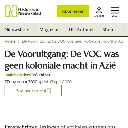
Abonneren
Account
Menu
Nieuwsbrief
Magazine
HN Actueel
Shop
Ge
Home
De Vooruitgang: De VOC was geen koloniale macht in Azië
De Vooruitgang: De VOC was
geen koloniale macht in Azië
Ingrid van der Vlis
Schrijver
Gepubliceerd op:
17 november 2000
Update 7 april 2020
Bewaar bericht
Zoek
Proefschriften, lezingen of artikelen kunnen ons