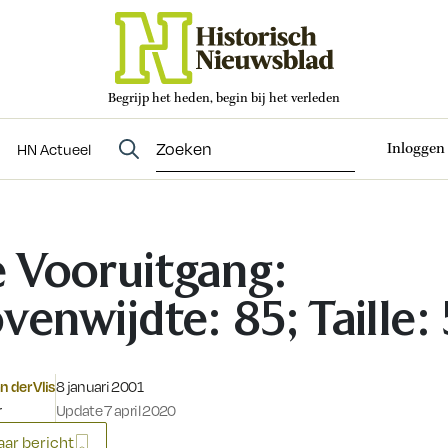
Begrijp het heden, begin bij het verleden
Abonneren
t
Evenementen
HN Actueel
Inloggen
HN Actueel
 Vooruitgang:
venwijdte: 85; Taille:
Gepubliceerd op:
n der Vlis
8 januari 2001
r
Update 7 april 2020
ar bericht