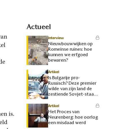
Actueel
van
Interview
Nieuwbouwwijken op
kel
Romeinse ruïnes: hoe
kunnen we erfgoed
bewaren?
de
Artikel
Is Bulgarije pro-
Russisch? Deze premier
wilde van zijn land de
zestiende Sovjet-staat
maken
Artikel
Het Proces van
en is.
Neurenberg: hoe oorlog
eld
een misdaad werd