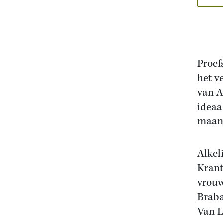
Proef
het v
van A
ideaa
maand
Alkel
Krant
vrouw
Braba
Van L