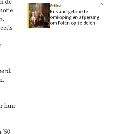
n de
Artikel
motie
Rusland gebruikte
omkoping en afpersing
n.
om Polen op te delen
teeds
h
eerd.
n,
er hun
 '50