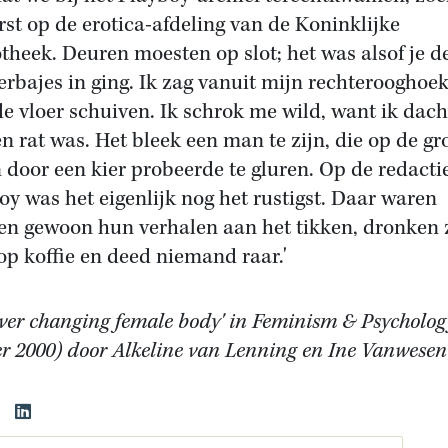
rst op de erotica-afdeling van de Koninklijke
otheek. Deuren moesten op slot; het was alsof je d
erbajes in ging. Ik zag vanuit mijn rechterooghoek
de vloer schuiven. Ik schrok me wild, want ik dach
en rat was. Het bleek een man te zijn, die op de g
n door een kier probeerde te gluren. Op de redacti
oy was het eigenlijk nog het rustigst. Daar waren
n gewoon hun verhalen aan het tikken, dronken 
op koffie en deed niemand raar.'
ever changing female body' in Feminism & Psycholog
er 2000) door Alkeline van Lenning en Ine Vanwese