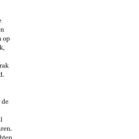
e
en
n op
k,
trak
d.
 de
l
aren.
chten