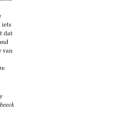
e
 iets
t dat
rond
e van
ze
y
nbeeck