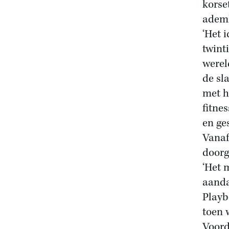
korse
ademh
‘Het 
twint
werel
de sla
met h
fitnes
en ge
Vanaf
doorg
‘Het 
aanda
Playb
toen 
Voord