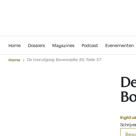
Home
Dossiers
Magazines
Podcas
Home
Dossiers
Magazines
Podcast
Evenementen
Home
De Vooruitgang: Bovenwijdte: 85; Taille: 57
De
Bo
Ingrid va
Schrijve
Bewa