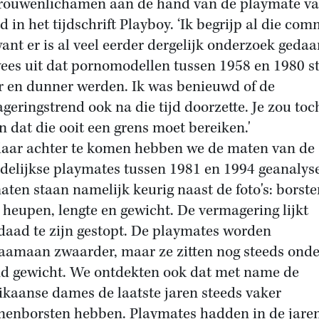
rouwenlichamen aan de hand van de playmate va
 in het tijdschrift Playboy. ‘Ik begrijp al die com
want er is al veel eerder dergelijk onderzoek gedaa
ees uit dat pornomodellen tussen 1958 en 1980 s
r en dunner werden. Ik was benieuwd of de
geringstrend ook na die tijd doorzette. Je zou toc
n dat die ooit een grens moet bereiken.'
aar achter te komen hebben we de maten van de
elijkse playmates tussen 1981 en 1994 geanalys
aten staan namelijk keurig naast de foto's: borste
e, heupen, lengte en gewicht. De vermagering lijkt
daad te zijn gestopt. De playmates worden
aamaan zwaarder, maar ze zitten nog steeds ond
d gewicht. We ontdekten ook dat met name de
kaanse dames de laatste jaren steeds vaker
onenborsten hebben. Playmates hadden in de jaren