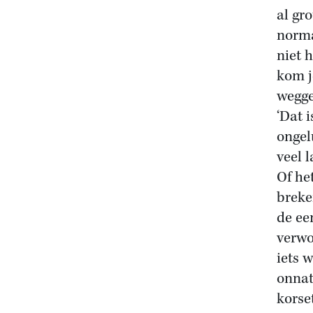
al gr
norma
niet 
kom j
wegge
‘Dat 
ongel
veel 
Of he
breke
de ee
verwo
iets 
onnat
korse