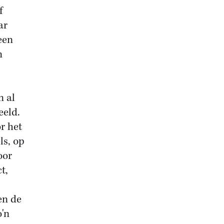
f
ar
een
n
n al
eeld.
r het
ls, op
oor
t,
en de
o'n