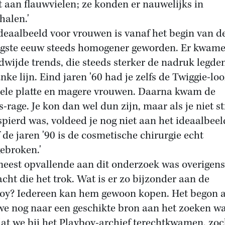
t aan flauwvielen; ze konden er nauwelijks in
alen.'
ideaalbeeld voor vrouwen is vanaf het begin van d
igste eeuw steeds homogener geworden. Er kwam
dwijde trends, die steeds sterker de nadruk legde
nke lijn. Eind jaren '60 had je zelfs de Twiggie-loo
ele platte en magere vrouwen. Daarna kwam de
s-rage. Je kon dan wel dun zijn, maar als je niet s
spierd was, voldeed je nog niet aan het ideaalbeel
 de jaren '90 is de cosmetische chirurgie echt
ebroken.'
meest opvallende aan dit onderzoek was overigens
cht die het trok. Wat is er zo bijzonder aan de
oy? Iedereen kan hem gewoon kopen. Het begon a
we nog naar een geschikte bron aan het zoeken w
at we bij het Playboy-archief terechtkwamen, zo