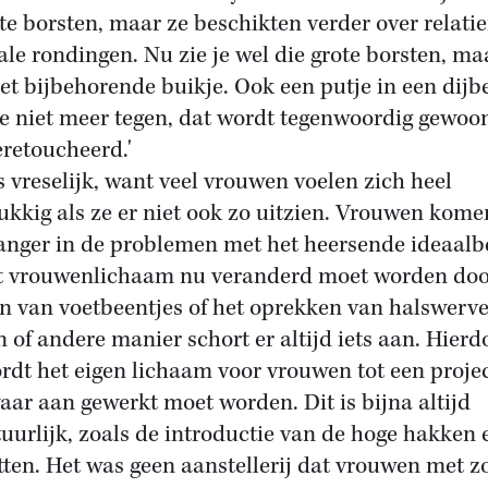
ote borsten, maar ze beschikten verder over relatie
le rondingen. Nu zie je wel die grote borsten, ma
het bijbehorende buikje. Ook een putje in een dijb
e niet meer tegen, dat wordt tegenwoordig gewoo
retoucheerd.'
is vreselijk, want veel vrouwen voelen zich heel
ukkig als ze er niet ook zo uitzien. Vrouwen kome
langer in de problemen met het heersende ideaalb
t vrouwenlichaam nu veranderd moet worden doo
n van voetbeentjes of het oprekken van halswerve
n of andere manier schort er altijd iets aan. Hierd
rdt het eigen lichaam voor vrouwen tot een projec
waar aan gewerkt moet worden. Dit is bijna altijd
uurlijk, zoals de introductie van de hoge hakken 
tten. Het was geen aanstellerij dat vrouwen met z