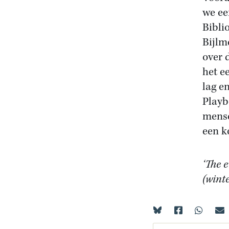
we ee
Bibli
Bijlm
over 
het e
lag e
Playb
mense
een k
‘The 
(wint