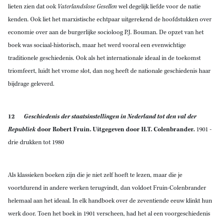
lieten zien dat ook
Vaterlandslose Gesellen
wel degelijk liefde voor de natie
kenden. Ook liet het marxistische echtpaar uitgerekend de hoofdstukken over
economie over aan de burgerlijke socioloog P.J. Bouman. De opzet van het
boek was sociaal-historisch, maar het werd vooral een evenwichtige
traditionele geschiedenis. Ook als het internationale ideaal in de toekomst
triomfeert, luidt het vrome slot, dan nog heeft de nationale geschiedenis haar
bijdrage geleverd.
12
Geschiedenis der staatsinstellingen in Nederland tot den val der
Republiek
door Robert Fruin. Uitgegeven door H.T. Colenbrander.
1901
-
drie drukken tot 1980
Als klassieken boeken zijn die je niet zelf hoeft te lezen, maar die je
voortdurend in andere werken terugvindt, dan voldoet Fruin-Colenbrander
helemaal aan het ideaal. In elk handboek over de zeventiende eeuw klinkt hun
werk door. Toen het boek in 1901 verscheen, had het al een voorgeschiedenis