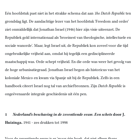
Eén hoofdstuk past niet in het strakke schema dat aan
The Dutch Republic
ten
grondslag ligt. De aandachtige lezer van het hoofdstuk 'Freedom and order'
ziet onmiddellijk dat Jonathan Israel (1946) hier zijn visie uiteenzet. De
Republiek gold internationaal als 'broeinest van theologische, intellectuele en
sociale wanorde'. Maar, legt Israel uit, de Republiek kon zoveel voor die tijd
ongebruikelijke vrijheid aan, omdat hij tegelijk een gedisciplineerde
maatschappij was. Orde schept vrijheid. En die orde was weer het gevolg van
de hoge urbanisatiegraad. Jonathan Israel begon als historicus van het
koloniale Mexico en kwam via Spanje uit bij de Republiek. Zelfs in een
handboek citeert Israel nog tal van archiefbronnen. Zijn
Dutch Republic
is
ongeëvenaarde integrale geschiedenis uit één pen.
1
Nederland's beschaving in de zeventiende eeuw. Een schets
door
J.
Huizinga.
1941 - zes drukken tot 1998
Voor de zeventiende eeuw is er 'maar één boek, dat niet alleen thans