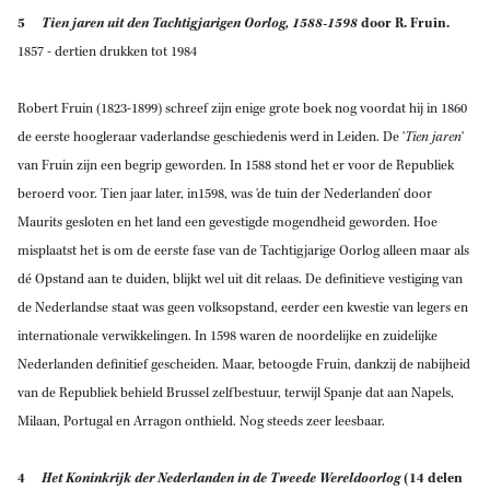
5
Tien jaren uit den Tachtigjarigen Oorlog, 1588-1598
door R. Fruin.
1857
- dertien drukken tot 1984
Robert Fruin (1823-1899) schreef zijn enige grote boek nog voordat hij in 1860
de eerste hoogleraar vaderlandse geschiedenis werd in Leiden. De '
Tien jaren
'
van Fruin zijn een begrip geworden. In 1588 stond het er voor de Republiek
beroerd voor. Tien jaar later, in1598, was 'de tuin der Nederlanden' door
Maurits gesloten en het land een gevestigde mogendheid geworden. Hoe
misplaatst het is om de eerste fase van de Tachtigjarige Oorlog alleen maar als
dé Opstand aan te duiden, blijkt wel uit dit relaas. De definitieve vestiging van
de Nederlandse staat was geen volksopstand, eerder een kwestie van legers en
internationale verwikkelingen. In 1598 waren de noordelijke en zuidelijke
Nederlanden definitief gescheiden. Maar, betoogde Fruin, dankzij de nabijheid
van de Republiek behield Brussel zelfbestuur, terwijl Spanje dat aan Napels,
Milaan, Portugal en Arragon onthield. Nog steeds zeer leesbaar.
4
Het Koninkrijk der Nederlanden in de Tweede Wereldoorlog
(14 delen