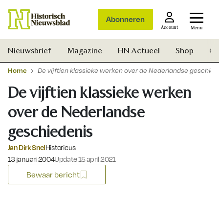
Abonneren
Account
Menu
Nieuwsbrief
Magazine
HN Actueel
Shop
Ge
Home
De vijftien klassieke werken over de Nederlandse geschied
De vijftien klassieke werken
over de Nederlandse
geschiedenis
Jan Dirk Snel
Historicus
Gepubliceerd op:
13 januari 2004
Update 15 april 2021
Bewaar bericht
Zoek