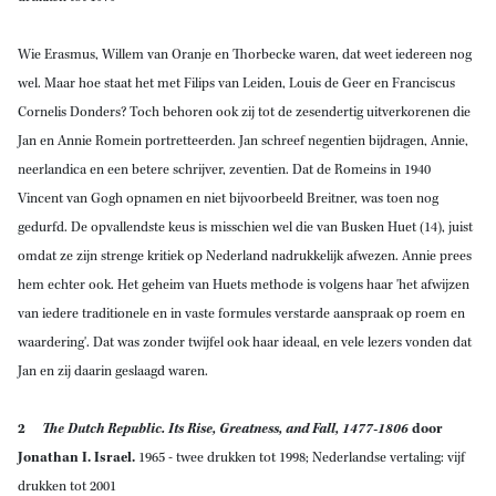
Wie Erasmus, Willem van Oranje en Thorbecke waren, dat weet iedereen nog
wel. Maar hoe staat het met Filips van Leiden, Louis de Geer en Franciscus
Cornelis Donders? Toch behoren ook zij tot de zesendertig uitverkorenen die
Jan en Annie Romein portretteerden. Jan schreef negentien bijdragen, Annie,
neerlandica en een betere schrijver, zeventien. Dat de Romeins in 1940
Vincent van Gogh opnamen en niet bijvoorbeeld Breitner, was toen nog
gedurfd. De opvallendste keus is misschien wel die van Busken Huet (14), juist
omdat ze zijn strenge kritiek op Nederland nadrukkelijk afwezen. Annie prees
hem echter ook. Het geheim van Huets methode is volgens haar 'het afwijzen
van iedere traditionele en in vaste formules verstarde aanspraak op roem en
waardering'. Dat was zonder twijfel ook haar ideaal, en vele lezers vonden dat
Jan en zij daarin geslaagd waren.
2
The Dutch Republic. Its Rise, Greatness, and Fall, 1477-1806
door
Jonathan I. Israel.
1965 - twee drukken tot 1998; Nederlandse vertaling: vijf
drukken tot 2001