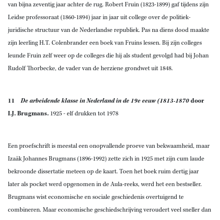
van bijna zeventig jaar achter de rug. Robert Fruin (1823-1899) gaf tijdens zijn
Leidse professoraat (1860-1894) jaar in jaar uit college over de politiek-
juridische structuur van de Nederlandse republiek. Pas na diens dood maakte
zijn leerling H.T. Colenbrander een boek van Fruins lessen. Bij zijn colleges
leunde Fruin zelf weer op de colleges die hij als student gevolgd had bij Johan
Rudolf Thorbecke, de vader van de herziene grondwet uit 1848.
11
De arbeidende klasse in Nederland in de 19e eeuw (1813-1870
door
I.J. Brugmans.
1925
- elf drukken tot 1978
Een proefschrift is meestal een onopvallende proeve van bekwaamheid, maar
Izaäk Johannes Brugmans (1896-1992) zette zich in 1925 met zijn cum laude
bekroonde dissertatie meteen op de kaart. Toen het boek ruim dertig jaar
later als pocket werd opgenomen in de Aula-reeks, werd het een bestseller.
Brugmans wist economische en sociale geschiedenis overtuigend te
combineren. Maar economische geschiedschrijving veroudert veel sneller dan