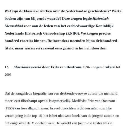
Wat zijn de klassieke werken over de Nederlandse geschiedenis? Welke
boeken zijn van blijvende waarde? Deze vragen legde
Historisch
Nieuwsblad
voor aan de leden van het eerbiedwaardige Koninklijk
Nederlands Historisch Genootschap (KNHG). We kregen precies
honderd reacties binnen. De inzenders noemden bijna driehonderd
titels, maar waren verrassend eensgezind in hun eindoordeel.
15
Maerlants wereld
door Frits van Oostrom.
1996 - negen drukken tot
2003
Dat de aangeklede biografie van een dertiende-eeuwse auteur die niemand
meer leest überhaupt opvalt, is opmerkelijk. Mediëvist Frits van Oostrom
(1953) kan toevallig schrijven. In veel opzichten is dit een uitzonderlijke
verschijning in de top-15: het is het nieuwste boek, van de jongste auteur, en
het enige over de Middeleeuwen. De wereld van Jacob die koster was in