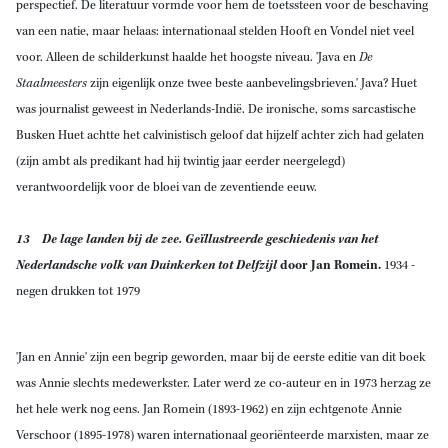
perspectief. De literatuur vormde voor hem de toetssteen voor de beschaving
van een natie, maar helaas: internationaal stelden Hooft en Vondel niet veel
voor. Alleen de schilderkunst haalde het hoogste niveau. 'Java en
De
Staalmeesters
zijn eigenlijk onze twee beste aanbevelingsbrieven.' Java? Huet
was journalist geweest in Nederlands-Indië. De ironische, soms sarcastische
Busken Huet achtte het calvinistisch geloof dat hijzelf achter zich had gelaten
(zijn ambt als predikant had hij twintig jaar eerder neergelegd)
verantwoordelijk voor de bloei van de zeventiende eeuw.
13 De lage landen bij de zee. Geïllustreerde geschiedenis van het
Nederlandsche volk van Duinkerken tot Delfzijl
door Jan Romein.
1934 -
negen drukken tot 1979
'Jan en Annie' zijn een begrip geworden, maar bij de eerste editie van dit boek
was Annie slechts medewerkster. Later werd ze co-auteur en in 1973 herzag ze
het hele werk nog eens. Jan Romein (1893-1962) en zijn echtgenote Annie
Verschoor (1895-1978) waren internationaal georiënteerde marxisten, maar ze