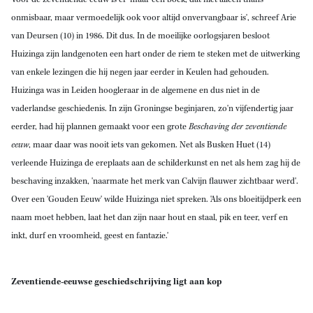
onmisbaar, maar vermoedelijk ook voor altijd onvervangbaar is', schreef Arie
van Deursen (10) in 1986. Dit dus. In de moeilijke oorlogsjaren besloot
Huizinga zijn landgenoten een hart onder de riem te steken met de uitwerking
van enkele lezingen die hij negen jaar eerder in Keulen had gehouden.
Huizinga was in Leiden hoogleraar in de algemene en dus niet in de
vaderlandse geschiedenis. In zijn Groningse beginjaren, zo'n vijfendertig jaar
eerder, had hij plannen gemaakt voor een grote
Beschaving der zeventiende
eeuw
, maar daar was nooit iets van gekomen. Net als Busken Huet (14)
verleende Huizinga de ereplaats aan de schilderkunst en net als hem zag hij de
beschaving inzakken, 'naarmate het merk van Calvijn flauwer zichtbaar werd'.
Over een 'Gouden Eeuw' wilde Huizinga niet spreken. 'Als ons bloeitijdperk een
naam moet hebben, laat het dan zijn naar hout en staal, pik en teer, verf en
inkt, durf en vroomheid, geest en fantazie.'
Zeventiende-eeuwse geschiedschrijving ligt aan kop