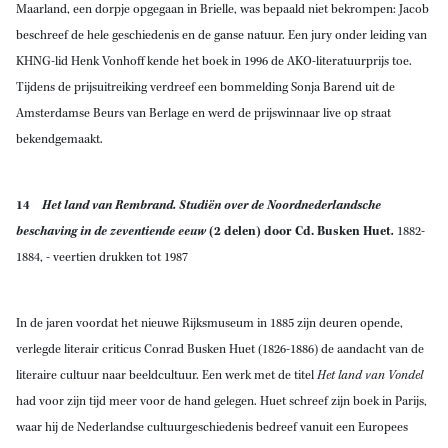
Maarland, een dorpje opgegaan in Brielle, was bepaald niet bekrompen: Jacob
beschreef de hele geschiedenis en de ganse natuur. Een jury onder leiding van
KHNG-lid Henk Vonhoff kende het boek in 1996 de AKO-literatuurprijs toe.
Tijdens de prijsuitreiking verdreef een bommelding Sonja Barend uit de
Amsterdamse Beurs van Berlage en werd de prijswinnaar live op straat
bekendgemaakt.
14
Het land van Rembrand. Studiën over de Noordnederlandsche
beschaving in de zeventiende eeuw
(2 delen) door Cd. Busken Huet
.
1882-
1884, - veertien drukken tot 1987
In de jaren voordat het nieuwe Rijksmuseum in 1885 zijn deuren opende,
verlegde literair criticus Conrad Busken Huet (1826-1886) de aandacht van de
literaire cultuur naar beeldcultuur. Een werk met de titel
Het land van Vondel
had voor zijn tijd meer voor de hand gelegen. Huet schreef zijn boek in Parijs,
waar hij de Nederlandse cultuurgeschiedenis bedreef vanuit een Europees