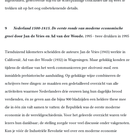
ingehouden, geserreerde stijl en de scherpzinnige conclusies die hij weet te
trekken uit op het oog onbetekenende details.
9
Nederland 1500-1815. De eerste ronde van moderne economische
groei
door Jan de Vries en Ad van der Woude.
1995
- twee drukken in 1995
Tienduizend kilometers scheidden de auteurs: Jan de Vries (1943) werkte in
Californië, Ad van der Woude (1932) in Wageningen. Maar gelukkig konden ze
tijdens de slotfase van het werk communiceren per
electronic mail
, een
inmiddels prehistorische aanduiding. Op gelukkige wijze combineren de
schrijvers twee dingen: ze maakten een gedetailleerd overzicht van alle
activiteiten waarmee Nederlanders drie eeuwen lang hun dagelijks brood
verdienden, én ze geven aan die bijna 900 bladzijden een heldere these mee
die in één zin valt samen te vatten: de Republiek was de eerste moderne
economie in de wereldgeschiedenis. Voor het geleerde overzicht waren vele
lezers hun dankbaar; de stelling zorgde voor veel discussie onder vakgenoten.
Kun je vóór de Industriële Revolutie wel over een moderne economie