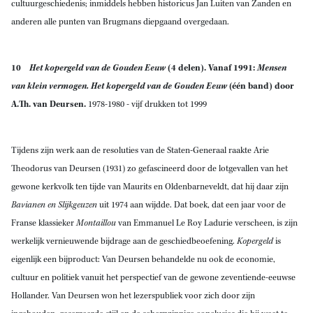
cultuurgeschiedenis; inmiddels hebben historicus Jan Luiten van Zanden en
anderen alle punten van Brugmans diepgaand overgedaan.
10
Het kopergeld van de Gouden Eeuw
(4 delen). Vanaf 1991:
Mensen
van klein vermogen. Het kopergeld van de Gouden Eeuw
(één band) door
A.Th. van Deursen.
1978-1980 - vijf drukken tot 1999
Tijdens zijn werk aan de resoluties van de Staten-Generaal raakte Arie
Theodorus van Deursen (1931) zo gefascineerd door de lotgevallen van het
gewone kerkvolk ten tijde van Maurits en Oldenbarneveldt, dat hij daar zijn
Bavianen en Slijkgeuzen
uit 1974 aan wijdde. Dat boek, dat een jaar voor de
Franse klassieker
Montaillou
van Emmanuel Le Roy Ladurie verscheen, is zijn
werkelijk vernieuwende bijdrage aan de geschiedbeoefening.
Kopergeld
is
eigenlijk een bijproduct: Van Deursen behandelde nu ook de economie,
cultuur en politiek vanuit het perspectief van de gewone zeventiende-eeuwse
Hollander. Van Deursen won het lezerspubliek voor zich door zijn