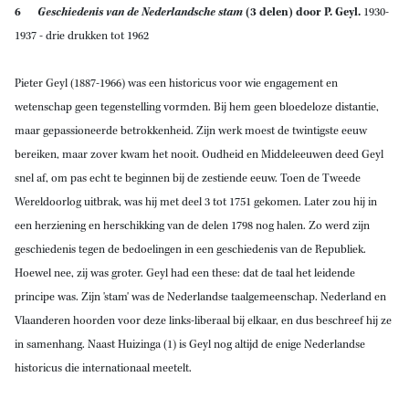
6
Geschiedenis van de Nederlandsche stam
(3 delen) door
P. Geyl.
1930-
1937
- drie drukken tot 1962
Pieter Geyl (1887-1966) was een historicus voor wie engagement en
wetenschap geen tegenstelling vormden. Bij hem geen bloedeloze distantie,
maar gepassioneerde betrokkenheid. Zijn werk moest de twintigste eeuw
bereiken, maar zover kwam het nooit. Oudheid en Middeleeuwen deed Geyl
snel af, om pas echt te beginnen bij de zestiende eeuw. Toen de Tweede
Wereldoorlog uitbrak, was hij met deel 3 tot 1751 gekomen. Later zou hij in
een herziening en herschikking van de delen 1798 nog halen. Zo werd zijn
geschiedenis tegen de bedoelingen in een geschiedenis van de Republiek.
Hoewel nee, zij was groter. Geyl had een these: dat de taal het leidende
principe was. Zijn 'stam' was de Nederlandse taalgemeenschap. Nederland en
Vlaanderen hoorden voor deze links-liberaal bij elkaar, en dus beschreef hij ze
in samenhang. Naast Huizinga (1) is Geyl nog altijd de enige Nederlandse
historicus die internationaal meetelt.