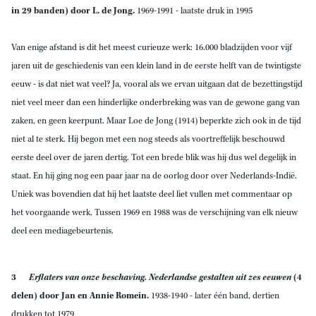
in 29 banden) door L. de Jong.
1969-1991
- laatste druk in 1995
Van enige afstand is dit het meest curieuze werk: 16.000 bladzijden voor vijf
jaren uit de geschiedenis van een klein land in de eerste helft van de twintigste
eeuw - is dat niet wat veel? Ja, vooral als we ervan uitgaan dat de bezettingstijd
niet veel meer dan een hinderlijke onderbreking was van de gewone gang van
zaken, en geen keerpunt. Maar Loe de Jong (1914) beperkte zich ook in de tijd
niet al te sterk. Hij begon met een nog steeds als voortreffelijk beschouwd
eerste deel over de jaren dertig. Tot een brede blik was hij dus wel degelijk in
staat. En hij ging nog een paar jaar na de oorlog door over Nederlands-Indië.
Uniek was bovendien dat hij het laatste deel liet vullen met commentaar op
het voorgaande werk. Tussen 1969 en 1988 was de verschijning van elk nieuw
deel een mediagebeurtenis.
3
Erflaters van onze beschaving. Nederlandse gestalten uit zes eeuwen
(4
delen) door Jan en Annie Romein.
1938-1940
- later één band, dertien
drukken tot 1979