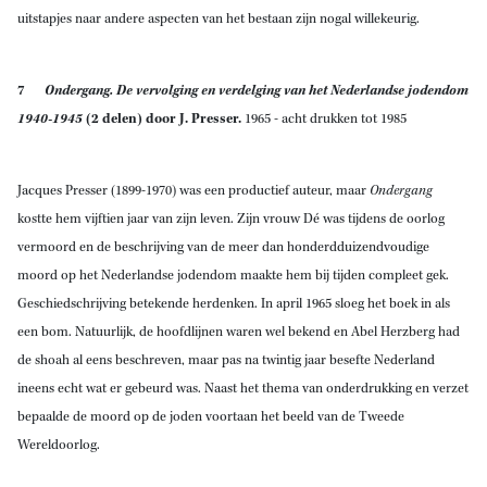
uitstapjes naar andere aspecten van het bestaan zijn nogal willekeurig.
7
Ondergang. De vervolging en verdelging van het Nederlandse jodendom
1940-1945
(2 delen)
door
J. Presser.
1965
- acht drukken tot 1985
Jacques Presser (1899-1970) was een productief auteur, maar
Ondergang
kostte hem vijftien jaar van zijn leven. Zijn vrouw Dé was tijdens de oorlog
vermoord en de beschrijving van de meer dan honderdduizendvoudige
moord op het Nederlandse jodendom maakte hem bij tijden compleet gek.
Geschiedschrijving betekende herdenken. In april 1965 sloeg het boek in als
een bom. Natuurlijk, de hoofdlijnen waren wel bekend en Abel Herzberg had
de shoah al eens beschreven, maar pas na twintig jaar besefte Nederland
ineens echt wat er gebeurd was. Naast het thema van onderdrukking en verzet
bepaalde de moord op de joden voortaan het beeld van de Tweede
Wereldoorlog.