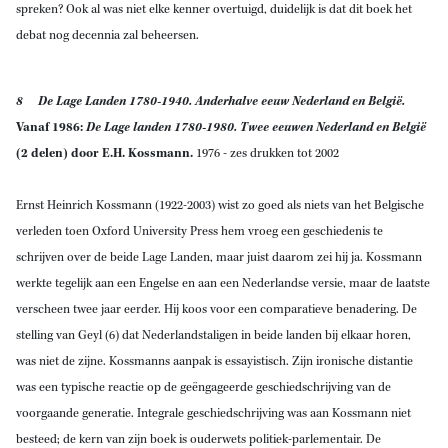
spreken? Ook al was niet elke kenner overtuigd, duidelijk is dat dit boek het
debat nog decennia zal beheersen.
8 De Lage Landen 1780-1940. Anderhalve eeuw Nederland en België.
Vanaf 1986:
De Lage landen 1780-1980. Twee eeuwen Nederland en België
(2 delen) door E.H. Kossmann.
1976 - zes drukken tot 2002
Ernst Heinrich Kossmann (1922-2003) wist zo goed als niets van het Belgische
verleden toen Oxford University Press hem vroeg een geschiedenis te
schrijven over de beide Lage Landen, maar juist daarom zei hij ja. Kossmann
werkte tegelijk aan een Engelse en aan een Nederlandse versie, maar de laatste
verscheen twee jaar eerder. Hij koos voor een comparatieve benadering. De
stelling van Geyl (6) dat Nederlandstaligen in beide landen bij elkaar horen,
was niet de zijne. Kossmanns aanpak is essayistisch. Zijn ironische distantie
was een typische reactie op de geëngageerde geschiedschrijving van de
voorgaande generatie. Integrale geschiedschrijving was aan Kossmann niet
besteed; de kern van zijn boek is ouderwets politiek-parlementair. De