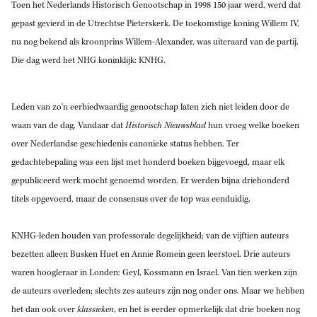
Toen het Nederlands Historisch Genootschap in 1998 150 jaar werd, werd dat
gepast gevierd in de Utrechtse Pieterskerk. De toekomstige koning Willem IV,
nu nog bekend als kroonprins Willem-Alexander, was uiteraard van de partij.
Die dag werd het NHG koninklijk: KNHG.
Leden van zo'n eerbiedwaardig genootschap laten zich niet leiden door de
waan van de dag. Vandaar dat
Historisch Nieuwsblad
hun vroeg welke boeken
over Nederlandse geschiedenis canonieke status hebben. Ter
gedachtebepaling was een lijst met honderd boeken bijgevoegd, maar elk
gepubliceerd werk mocht genoemd worden. Er werden bijna driehonderd
titels opgevoerd, maar de consensus over de top was eenduidig.
KNHG-leden houden van professorale degelijkheid; van de vijftien auteurs
bezetten alleen Busken Huet en Annie Romein geen leerstoel. Drie auteurs
waren hoogleraar in Londen: Geyl, Kossmann en Israel. Van tien werken zijn
de auteurs overleden; slechts zes auteurs zijn nog onder ons. Maar we hebben
het dan ook over
klassieken
, en het is eerder opmerkelijk dat drie boeken nog