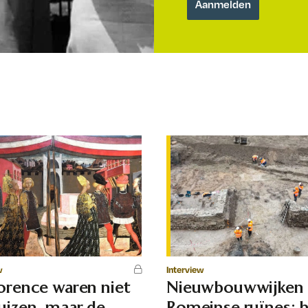
w
Interview
lorence waren niet
Nieuwbouwwijken
uizen, maar de
Romeinse ruïnes: 