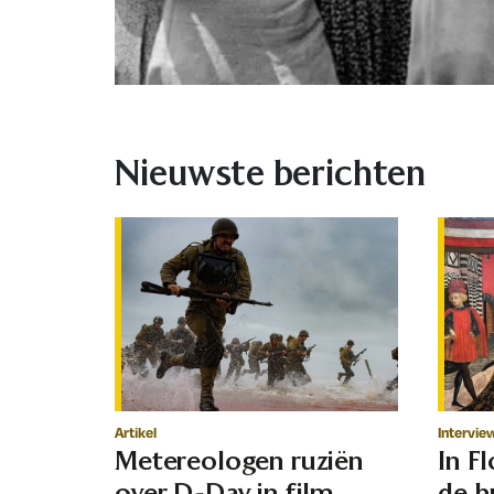
Nieuwste berichten
Artikel
Intervie
Metereologen ruziën
In F
over D-Day in film
de h