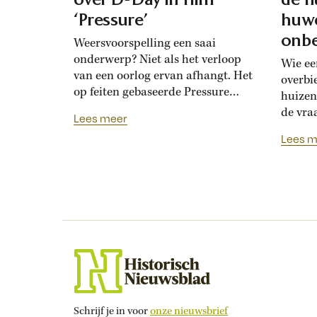
‘Pressure’
huwe
onbe
Weersvoorspelling een saai
onderwerp? Niet als het verloop
Wie ee
van een oorlog ervan afhangt. Het
overbi
op feiten gebaseerde Pressure
huizen
toont de hoogoplopende ruzie
de vra
Lees meer
tussen geallieerde meteorologen
Renais
Lees m
over de verwachting voor D-Day.
ook la
Bedolven onder tegenstrijdige
doordat
adviezen moet opperbevelhebber
opdrev
Dwight Eisenhower beslissen over
‘bruids
de invasiedatum. Als D-Day een
histor
maand eerder was gepland,
‘Bruid
waren meteorologen het volstrekt
financ
met elkaar...
de vij
huweli
Schrijf je in voor
onze nieuwsbrief