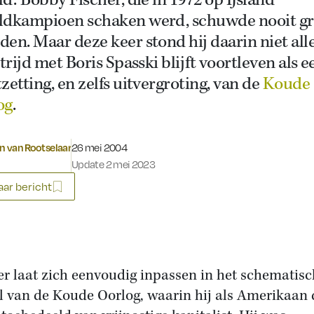
d.' Bobby Fischer, die in 1972 op IJsland
ldkampioen schaken werd, schuwde nooit gr
en. Maar deze keer stond hij daarin niet all
strijd met Boris Spasski blijft voortleven als e
zetting, en zelfs uitvergroting, van de
Koude
og
.
Gepubliceerd op:
jn van Rootselaar
26 mei 2004
Update 2 mei 2023
ar bericht
er laat zich eenvoudig inpassen in het schematis
 van de Koude Oorlog, waarin hij als Amerikaan 