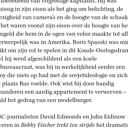
 toebedeeld van vrijpostige kapitalist. Hij was
issig in zijn eisen als het ging om belichting, de
zigheid van camera’s en de hoogte van de schaakt
het waren vooral zijn eisen over de hoogte van he
engeld die hem in de ogen van velen maakte tot al
erwerpelijk was in Amerika. Boris Spasski was m
ikt om zijn rol te spelen in dit Koude-Oorlogsdra
l hij werd afgeschilderd als een koele
tbureaucraat, was hij in werkelijkheid eerder een
oy die niets op had met de sovjetideologie en zich
e plaats Rus voelde. Ook wist hij door handig
anderen een aardig appartement te verwerven – 
ld het gedrag van een modelburger.
C-journalisten David Edmonds en John Eidinow
ceren in
Bobby Fischer trekt ten strijde
het dramati