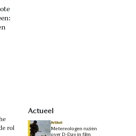
ote
een:
en
Actueel
che
Artikel
de rol
Metereologen ruziën
over D-Day in film