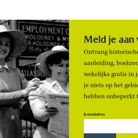
Meld je aan
Ontvang historische
aanleiding, boekre
wekelijks gratis in
je niets op het geb
hebben onbeperkt to
E-mailadres