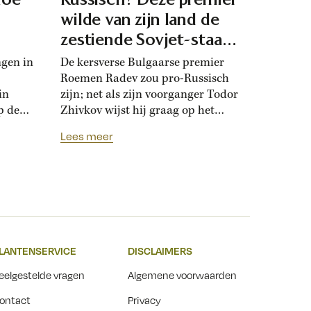
d
wilde van zijn land de
zestiende Sovjet-staat
maken
ngen in
De kersverse Bulgaarse premier
Roemen Radev zou pro-Russisch
in
zijn; net als zijn voorganger Todor
p de
Zhivkov wijst hij graag op het
dt
Russische bevrijdingsverhaal van
Lees meer
onwijk
1878. Die vroegere premier was zo
que
loyaal aan het Kremlin, dat hij de
Bulgaarse soevereiniteit inzette in
onderhandelingen met Moskou.
r
Zhivkovs pro-Russische koers
nds
botste met de ideeën van zijn
n.
dochter, die juist...
LANTENSERVICE
DISCLAIMERS
t
eelgestelde vragen
Algemene voorwaarden
ontact
Privacy