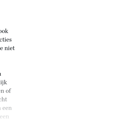
ook
cties
e niet
n
ijk
n of
cht
n een
 een