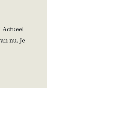
N Actueel
van nu. Je