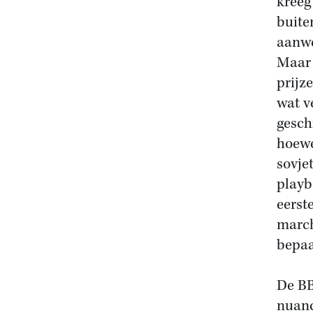
kreeg
buiten
aanwe
Maar 
prijz
wat v
gesch
hoewe
sovje
playb
eerst
march
bepaa
De BB
nuan