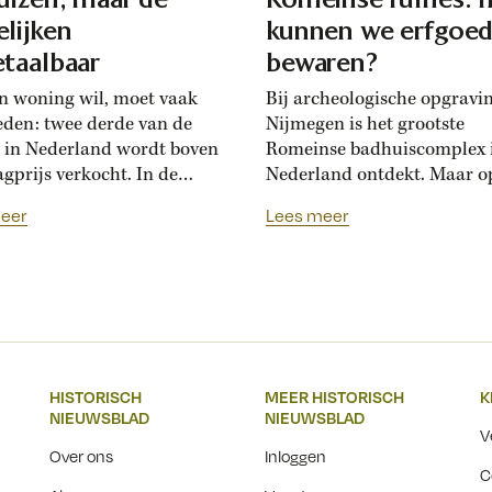
lijken
kunnen we erfgoe
taalbaar
bewaren?
n woning wil, moet vaak
Bij archeologische opgravi
eden: twee derde van de
Nijmegen is het grootste
 in Nederland wordt boven
Romeinse badhuiscomplex 
agprijs verkocht. In de
Nederland ontdekt. Maar o
sance hadden Florentijnen
plek van de opgraving wor
eer
Lees meer
st van overbiedingsgekte:
binnenkort een nieuwe wo
 rijke families de prijs
gebouwd. Hoogleraar Moni
en, ontstond er
van den Dries legt uit hoe
schatsinflatie’, vertelt
archeologen en
icus Marlisa den Hartog.
projectontwikkelaars elkaa
sschatten werden een
kunnen helpen om Nederla
iële markt op zich.’ Hoe zag
erfgoed zichtbaar te beware
HISTORISCH
MEER HISTORISCH
K
ftiende-eeuwse Italiaanse
Over een paar jaar staat he
NIEUWSBLAD
NIEUWSBLAD
jksmarkt...
Nijmeegse Waalfront vol...
V
Over ons
Inloggen
C