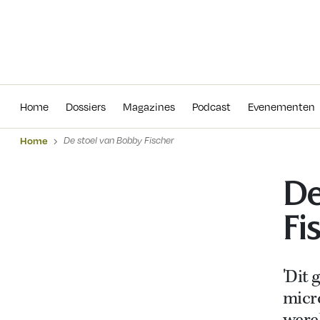
Home
Dossiers
Magazines
Podcas
Home
Dossiers
Magazines
Podcast
Evenementen
Home
De stoel van Bobby Fischer
De
Fi
'Dit 
micro