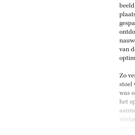
beeld
plaat
gespa
ontdo
nauwe
van d
optim
Zo ve
stoel
was o
het s
aanne
röntg
appar