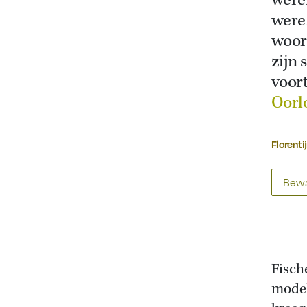
werel
were
woord
zijn 
voort
Oorl
Florenti
Bewa
Fisch
model