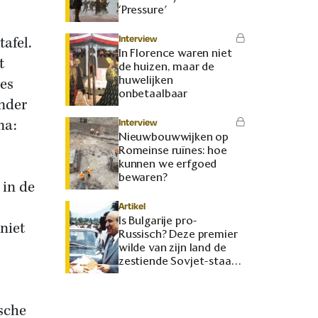
‘Pressure’
Interview
afel.
In Florence waren niet
t
de huizen, maar de
huwelijken
les
onbetaalbaar
inder
ma:
Interview
Nieuwbouwwijken op
Romeinse ruïnes: hoe
kunnen we erfgoed
bewaren?
 in de
Artikel
Is Bulgarije pro-
niet
Russisch? Deze premier
wilde van zijn land de
zestiende Sovjet-staat
maken
sche