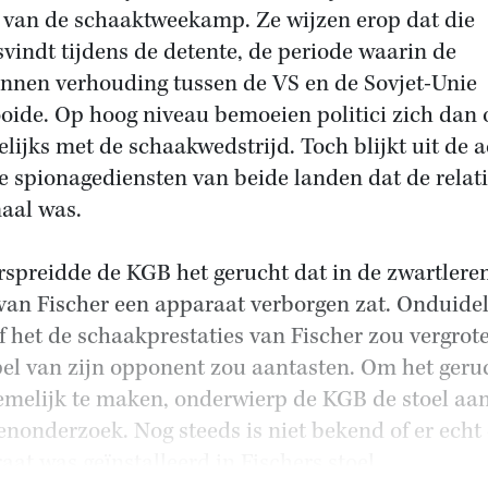
 van de schaaktweekamp. Ze wijzen erop dat die
svindt tijdens de detente, de periode waarin de
nnen verhouding tussen de VS en de Sovjet-Unie
oide. Op hoog niveau bemoeien politici zich dan 
lijks met de schaakwedstrijd. Toch blijkt uit de a
e spionagediensten van beide landen dat de relati
aal was.
rspreidde de KGB het gerucht dat in de zwartlere
 van Fischer een apparaat verborgen zat. Onduidel
f het de schaakprestaties van Fischer zou vergrote
pel van zijn opponent zou aantasten. Om het geru
melijk te maken, onderwierp de KGB de stoel aa
enonderzoek. Nog steeds is niet bekend of er echt
aat was geïnstalleerd in Fischers stoel.