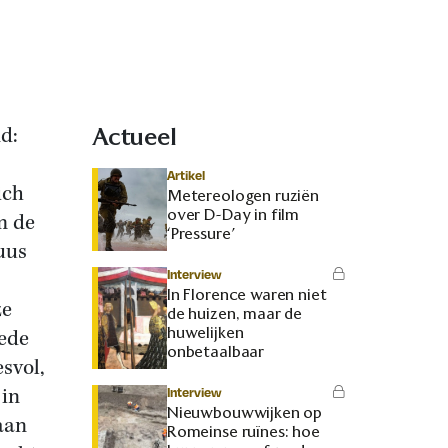
d:
Actueel
Artikel
ich
Metereologen ruziën
over D-Day in film
m de
‘Pressure’
uus
Interview
In Florence waren niet
ze
de huizen, maar de
huwelijken
rede
onbetaalbaar
svol,
 in
Interview
Nieuwbouwwijken op
 aan
Romeinse ruïnes: hoe