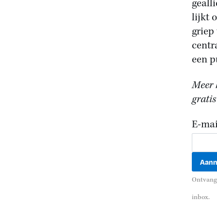
geall
lijkt
griep
centr
een p
Meer h
gratis
E-mai
Ontvang 
inbox.