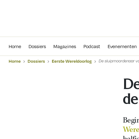
Home
Dossiers
Magazines
Podcas
Home
Dossiers
Magazines
Podcast
Evenementen
Home
Dossiers
Eerste Wereldoorlog
De sluipmoordenaar va
De
de
Begin
Were