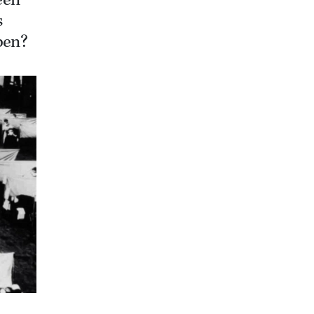
een
s
pen?