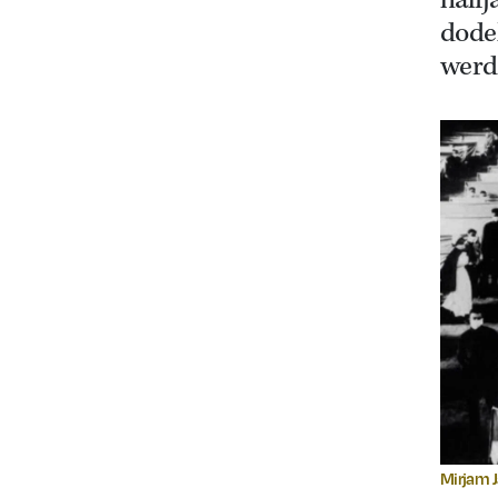
halfj
dode
werd 
Mirjam 