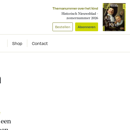
Themanummer over het kind
Historisch Nieuwsblad -
zomernummer 2026
Bestellen
Abonneren
Shop
Contact
n
e
 een