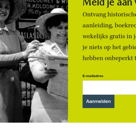
Meld je aan
Ontvang historische
aanleiding, boekre
wekelijks gratis in
je niets op het geb
hebben onbeperkt to
E-mailadres