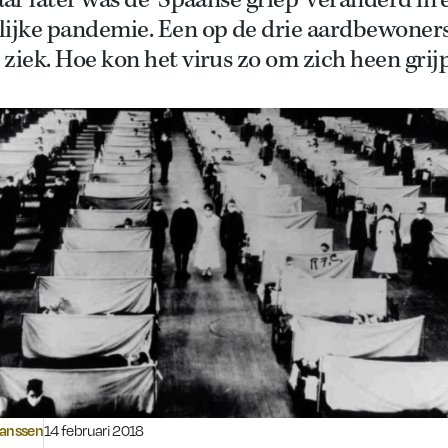
aar later was de ‘Spaanse griep’ veranderd in 
lijke pandemie. Een op de drie aardbewoner
ziek. Hoe kon het virus zo om zich heen grij
Gepubliceerd op:
Janssen
14 februari 2018