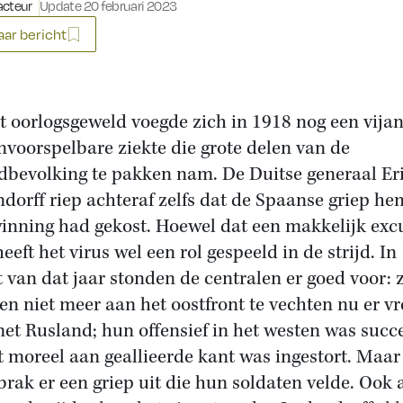
acteur
Update 20 februari 2023
ar bericht
et oorlogsgeweld voegde zich in 1918 nog een vijan
nvoorspelbare ziekte die grote delen van de
dbevolking te pakken nam. De Duitse generaal Er
dorff riep achteraf zelfs dat de Spaanse griep he
inning had gekost. Hoewel dat een makkelijk exc
eeft het virus wel een rol gespeeld in de strijd. In
 van dat jaar stonden de centralen er goed voor: 
en niet meer aan het oostfront te vechten nu er v
et Rusland; hun offensief in het westen was succe
t moreel aan geallieerde kant was ingestort. Maar
 brak er een griep uit die hun soldaten velde. Ook