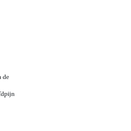
n de
fdpijn