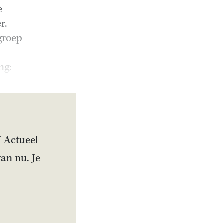
e
r.
groep
d
ng:
N Actueel
van nu. Je