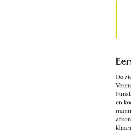
Eer
De zi
Veren
Funst
en ko
manne
afkom
klaar