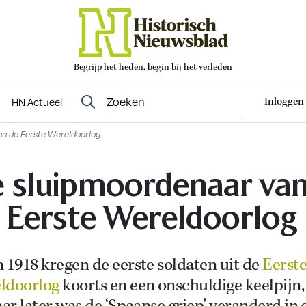
Begrijp het heden, begin bij het verleden
Abonneren
t
Evenementen
HN Actueel
Inloggen
HN Actueel
n de Eerste Wereldoorlog
 sluipmoordenaar va
 Eerste Wereldoorlog
 1918 kregen de eerste soldaten uit de
Eerst
ldoorlog
koorts en een onschuldige keelpijn,