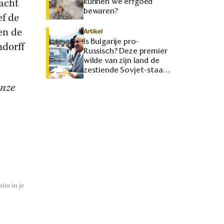
lacht
kunnen we erfgoed
bewaren?
ef de
en de
Artikel
Is Bulgarije pro-
ndorff
Russisch? Deze premier
wilde van zijn land de
zestiende Sovjet-staat
maken
onze
tis in je