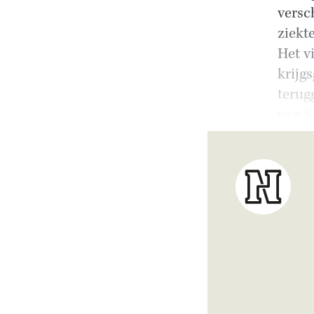
versc
ziekte
Het v
krijg
terug
van S