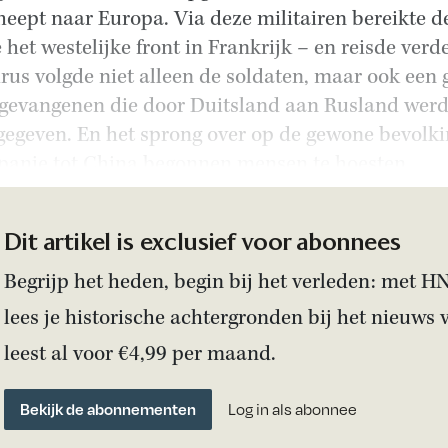
heept naar Europa. Via deze militairen bereikte d
 het westelijke front in Frankrijk – en reisde verde
irus volgde niet alleen de soldaten, maar ook een 
sgevangenen die door Duitsland aan Rusland wer
gegeven. En het sprong over op de gewone bevolki
panje tot China begonnen mensen te hoesten.
Dit artikel is exclusief voor abonnees
Begrijp het heden, begin bij het verleden: met H
lees je historische achtergronden bij het nieuws 
leest al voor €4,99 per maand.
Bekijk de abonnementen
Log in als abonnee