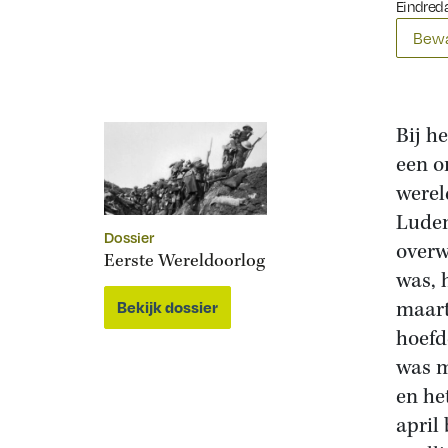
Eindred
Bewa
Bij h
een o
werel
Luden
Dossier
overw
Eerste Wereldoorlog
was, h
maart
Bekijk dossier
hoefd
was m
en he
april