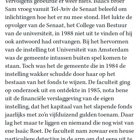
Vervolgens gebeurde er weer niets. Isaäcs broer
Sam vroeg vanuit Tel-Aviv de Senaat beleefd om
inlichtingen hoe het er nu mee stond. Het lukte de
opvolger van de Senaat, het College van Bestuur
van de universiteit, in 1988 niet uit te vinden of hij
ook antwoord had ontvangen. Bij het hervormen
van de instelling tot Universiteit van Amsterdam
was de gemeente intussen buiten spel komen te
staan. Toch was het de gemeente die in 1984 de
instelling wakker schudde door haar op het
bestaan van het fonds te wijzen. De faculteit ging
op onderzoek uit en ontdekte in 1985, nota bene
uit de financiële verslaggeving van de eigen
instelling, dat het kapitaal van het slapende fonds
jaarlijks met zo'n vijfduizend gulden toenam. Daar
lag het maar te liggen en niemand die nog wist van
ene Isaäc Roet. De faculteit nam zowaar een heuse
particuliere detective in de arm om dat eens uit te