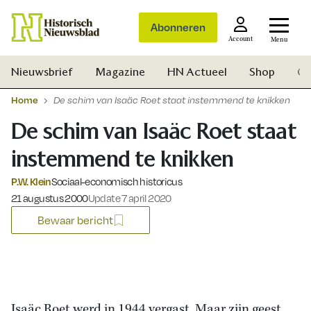
Abonneren
Account
Menu
Nieuwsbrief
Magazine
HN Actueel
Shop
Ge
Home
De schim van Isaäc Roet staat instemmend te knikken
De schim van Isaäc Roet staat
instemmend te knikken
P.W. Klein
Sociaal-economisch historicus
Gepubliceerd op:
21 augustus 2000
Update 7 april 2020
Bewaar bericht
Zoek
Isaäc Roet werd in 1944 vergast. Maar zijn geest