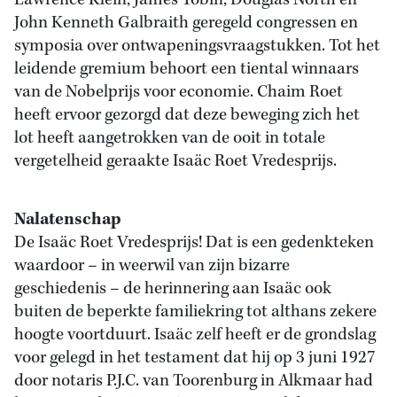
Lawrence Klein, James Tobin, Douglas North en
John Kenneth Galbraith geregeld congressen en
symposia over ontwapeningsvraagstukken. Tot het
leidende gremium behoort een tiental winnaars
van de Nobelprijs voor economie. Chaim Roet
heeft ervoor gezorgd dat deze beweging zich het
lot heeft aangetrokken van de ooit in totale
vergetelheid geraakte Isaäc Roet Vredesprijs.
Nalatenschap
De Isaäc Roet Vredesprijs! Dat is een gedenkteken
waardoor – in weerwil van zijn bizarre
geschiedenis – de herinnering aan Isaäc ook
buiten de beperkte familiekring tot althans zekere
hoogte voortduurt. Isaäc zelf heeft er de grondslag
voor gelegd in het testament dat hij op 3 juni 1927
door notaris P.J.C. van Toorenburg in Alkmaar had