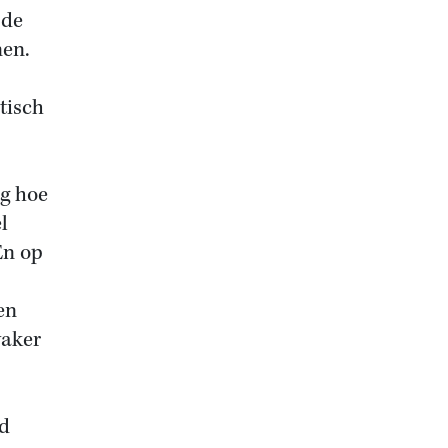
 de
nen.
tisch
ag hoe
l
En op
en
vaker
ad