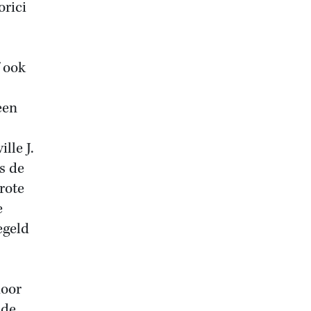
orici
f ook
een
lle J.
s de
rote
e
egeld
door
 de