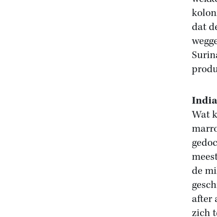
kolon
dat d
wegge
Surin
produ
Indi
Wat k
marro
gedoc
meest
de mi
gesch
after
zich 