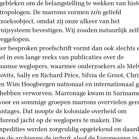
 gebleken om de belangstelling te wekken van hist
tropologen. De marrons vormen zo’n geliefd
zoeksobject, omdat zij onze afkeer van het
rnijsysteem bevestigen. Wij zouden natuurlijk zel
weggelopen.
ier besproken proefschrift vormt dan ook slechts 
el in een lange reeks van publicaties over de
aamse weglopers, waarmee onderzoekers als Melvi
ovits, Sally en Richard Price, Silvia de Groot, Chri
en Wim Hoogbergen nationaal en internationaal g
hebben verworven. Marronage kwam in Surinam
voor en sommige groepen marrons overvielen ger
antages. Dat noopte de koloniale overheid om
durend jacht op de weglopers te maken. Die
expedities werden zorgvuldig opgetekend en daar
n de archieven de indruk alsof de Europeanen in