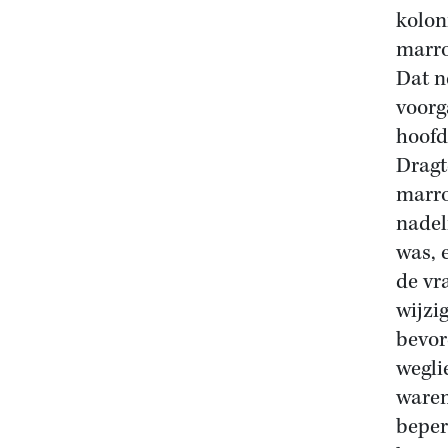
kolon
marro
Dat n
voorg
hoofd
Dragt
marro
nadel
was, 
de vr
wijzi
bevor
wegli
waren
beper