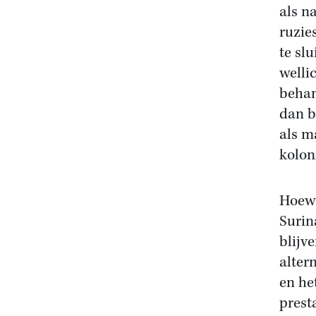
als n
ruzie
te sl
welli
behan
dan b
als m
kolon
Hoewe
Surin
blijv
alter
en he
prest