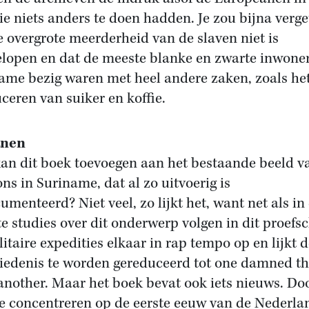
ie niets anders te doen hadden. Je zou bijna verg
e overgrote meerderheid van de slaven niet is
lopen en dat de meeste blanke en zwarte inwone
ame bezig waren met heel andere zaken, zoals he
ceren van suiker en koffie.
anen
an dit boek toevoegen aan het bestaande beeld v
ns in Suriname, dat al zo uitvoerig is
umenteerd? Niet veel, zo lijkt het, want net als in
e studies over dit onderwerp volgen in dit proefsc
litaire expedities elkaar in rap tempo op en lijkt 
iedenis te worden gereduceerd tot one damned th
 another. Maar het boek bevat ook iets nieuws. Do
te concentreren op de eerste eeuw van de Nederla