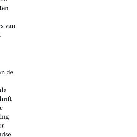
eten
rs van
t
an de
 de
hrift
de
ing
or
ndse