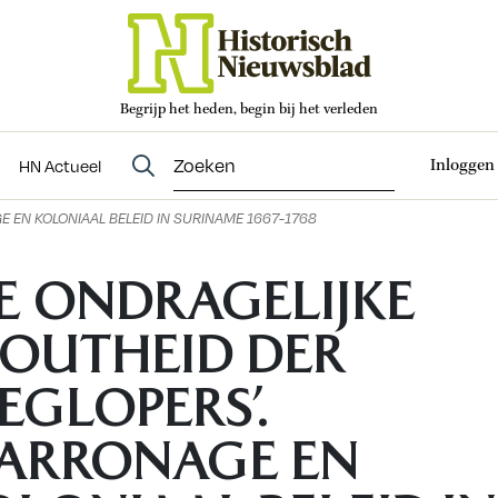
Begrijp het heden, begin bij het verleden
Abonneren
t
Evenementen
HN Actueel
Inloggen
HN Actueel
 EN KOLONIAAL BELEID IN SURINAME 1667-1768
DE ONDRAGELIJKE
TOUTHEID DER
EGLOPERS’.
ARRONAGE EN