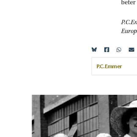
beter
P.C.E
Europ
P.C.Emmer