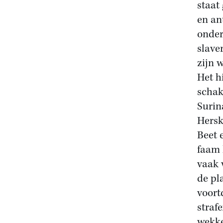
staat
en an
onder
slave
zijn 
Het h
schak
Surin
Hersk
Beet 
faam 
vaak 
de pl
voort
straf
wekke