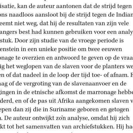
isatie, kan de auteur aantonen dat de strijd tegen
ns naadloos aansloot bij de strijd tegen de India
eemt niet weg, dat hij de resultaten van zijn vele
angers best had kunnen gebruiken voor een analy
stuk. Door zijn studie van de vroege periode is
enstein in een unieke positie om twee eeuwen
nage te overzien en antwoord te geven op de vra
ig het weglopen van de slaven voor de planters we
en of dat nadeel in de loop der tijd toe- of afnam. 
aag of de vergroting van de slavenaanvoer en de
gingen in de etnische afkomst de marronage hebb
derd, en of de pas uit Afrika aangekomen slaven 
epen dan zij die in Suriname geboren en getogen
. De auteur ontwijkt zo’n analyse, omdat hij zich
kt tot het samenvatten van archiefstukken. Hij h