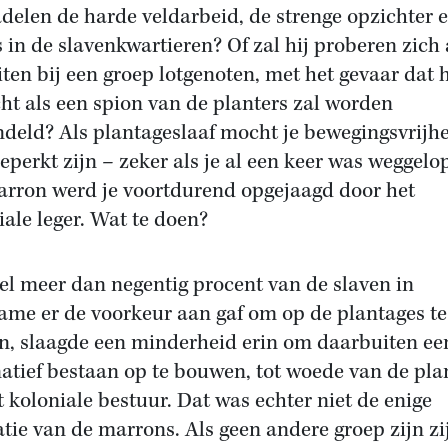
adelen de harde veldarbeid, de strenge opzichter 
s in de slavenkwartieren? Of zal hij proberen zich
uiten bij een groep lotgenoten, met het gevaar dat h
cht als een spion van de planters zal worden
deld? Als plantageslaaf mocht je bewegingsvrijh
eperkt zijn – zeker als je al een keer was weggelo
arron werd je voortdurend opgejaagd door het
iale leger. Wat te doen?
l meer dan negentig procent van de slaven in
ame er de voorkeur aan gaf om op de plantages te
en, slaagde een minderheid erin om daarbuiten ee
natief bestaan op te bouwen, tot woede van de pla
t koloniale bestuur. Dat was echter niet de enige
atie van de marrons. Als geen andere groep zijn zij