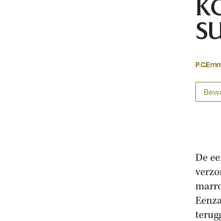
K
SU
P.C.Em
Bewa
De ee
verzo
marro
Eenza
terug