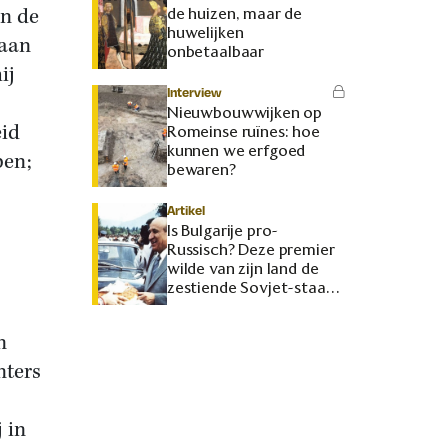
en de
de huizen, maar de
huwelijken
 aan
onbetaalbaar
ij
Interview
Nieuwbouwwijken op
eid
Romeinse ruïnes: hoe
kunnen we erfgoed
pen;
bewaren?
Artikel
Is Bulgarije pro-
Russisch? Deze premier
wilde van zijn land de
zestiende Sovjet-staat
maken
n
nters
 in