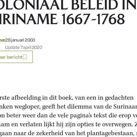
OLONIAAL BELEID IN
RINAME 1667-1768
Gepubliceerd op:
mer
28 januari 2003
Update 7 april 2020
ar bericht
rste afbeelding in dit boek, van een in gedachten
nken wegloper, geeft het dilemma van de Surina
n beter weer dan de vele pagina’s tekst die erop v
am en verlaten lijkt hij zijn opties te overwegen. Z
gaan naar de zekerheid van het plantagebestaan,