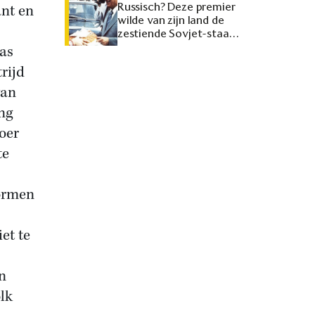
Russisch? Deze premier
ant en
wilde van zijn land de
zestiende Sovjet-staat
maken
was
rijd
van
ing
voer
te
tormen
et te
n
olk