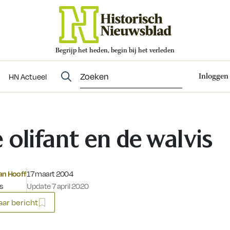
Begrijp het heden, begin bij het verleden
Abonneren
t
Evenementen
HN Actueel
Inloggen
HN Actueel
 olifant en de walvis
Gepubliceerd op:
an Hooff
17 maart 2004
s
Update 7 april 2020
ar bericht