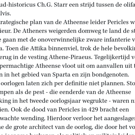
ud-historicus Ch.G. Starr een strijd tussen de olif
lvis.
trategische plan van de Atheense leider Pericles 
ieur. De Atheners weigerden domweg te land de st
e gaan met de onoverwinnelijke zware infanterie 
a. Toen die Attika binnenviel, trok de hele bevolk
terug in de vesting Athene-Piraeus. Tegelijkertijd 
permachtige Atheense vloot uit om aanvallen uit 
n in het gebied van Sparta en zijn bondgenoten.
oorlogen laten zich per definitie niet plannen. S
mpen als de pest - die eenderde van de Atheense
king in het tweede oorlogsjaar wegrukte - waren ni
ien. Ook de dood van Pericles in 429 bracht een
wachte wending. Hierdoor verloor het aangeslage
e de grote architect van de oorlog, die door het v