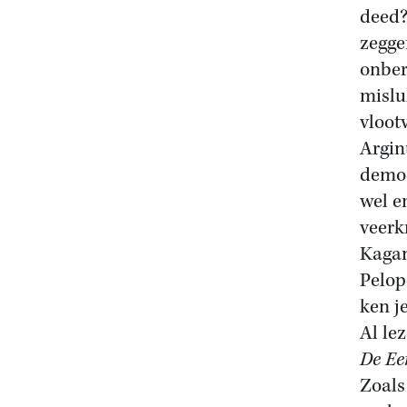
deed?
zegge
onber
mislu
vloot
Argin
democ
wel e
veerk
Kagan
Pelop
ken je
Al le
De Ee
Zoal