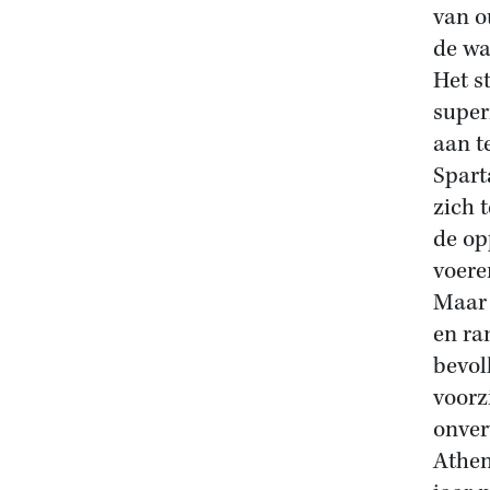
van o
de wa
Het s
super
aan t
Spart
zich 
de op
voere
Maar 
en ra
bevol
voorz
onver
Athen