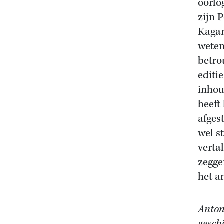
oorlo
zijn 
Kagan 
weten
betro
editi
inhou
heeft
afges
wel st
vertal
zeggen
het a
Anton