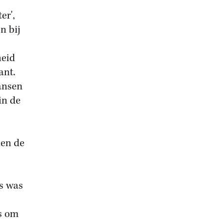
er',
n bij
heid
ant.
ansen
in de
p
den de
s was
s om