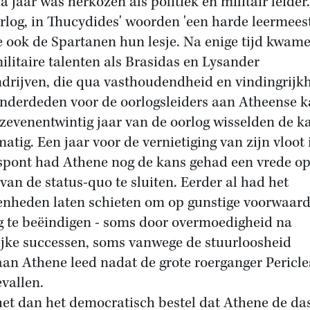
a jaar was herkozen als politiek en militair leider.
rlog, in Thucydides' woorden 'een harde leermeest
e ook de Spartanen hun lesje. Na enige tijd kwame
ilitaire talenten als Brasidas en Lysander
drijven, die qua vasthoudendheid en vindingrijk
onderdeden voor de oorlogsleiders aan Atheense k
 zevenentwintig jaar van de oorlog wisselden de k
matig. Een jaar voor de vernietiging van zijn vloot 
spont had Athene nog de kans gehad een vrede o
 van de status-quo te sluiten. Eerder al had het
enheden laten schieten om op gunstige voorwaar
g te beëindigen - soms door overmoedigheid na
lijke successen, soms vanwege de stuurloosheid
an Athene leed nadat de grote roerganger Pericle
vallen.
et dan het democratisch bestel dat Athene de da