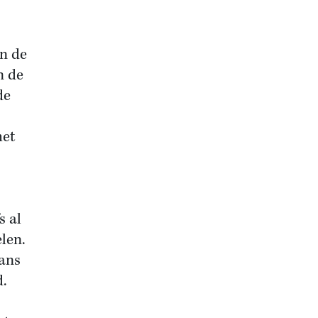
n de
n de
de
het
s al
elen.
gans
d.