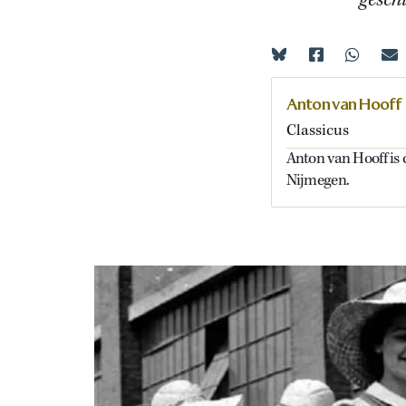
gesch
Anton van Hooff
Classicus
Anton van Hooff is 
Nijmegen.