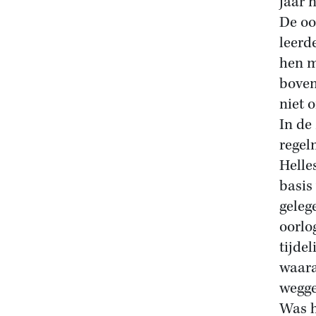
jaar n
De oo
leerd
hen m
boven
niet 
In de
regel
Helle
basis
geleg
oorlo
tijde
waara
wegge
Was h