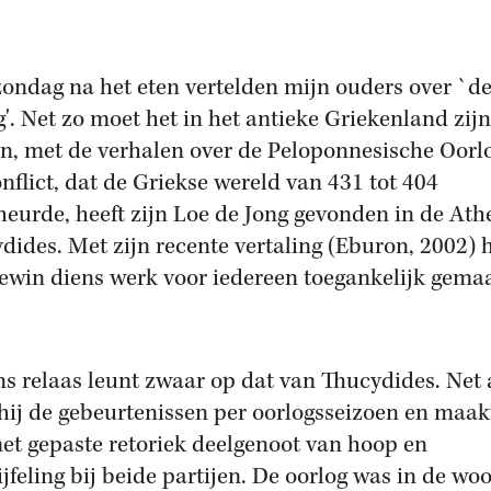
zondag na het eten vertelden mijn ouders over `d
g'. Net zo moet het in het antieke Griekenland zijn
n, met de verhalen over de Peloponnesische Oorl
onflict, dat de Griekse wereld van 431 tot 404
heurde, heeft zijn Loe de Jong gevonden in de Ath
dides. Met zijn recente vertaling (Eburon, 2002) h
ewin diens werk voor iedereen toegankelijk gemaa
s relaas leunt zwaar op dat van Thucydides. Net a
 hij de gebeurtenissen per oorlogsseizoen en maakt
et gepaste retoriek deelgenoot van hoop en
ijfeling bij beide partijen. De oorlog was in de wo