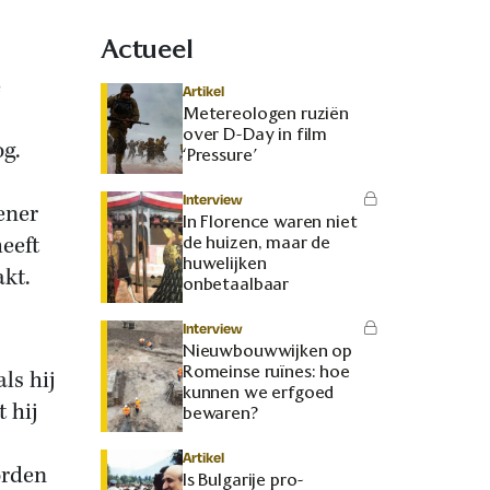
Actueel
e
Artikel
Metereologen ruziën
over D-Day in film
og.
‘Pressure’
Interview
ener
In Florence waren niet
eeft
de huizen, maar de
huwelijken
kt.
onbetaalbaar
Interview
Nieuwbouwwijken op
Romeinse ruïnes: hoe
ls hij
kunnen we erfgoed
 hij
bewaren?
Artikel
orden
Is Bulgarije pro-