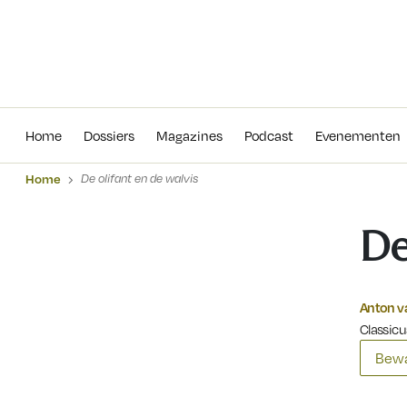
Home
Dossiers
Magazines
Podcas
Home
Dossiers
Magazines
Podcast
Evenementen
Home
De olifant en de walvis
De
Anton v
Classicu
Bewa