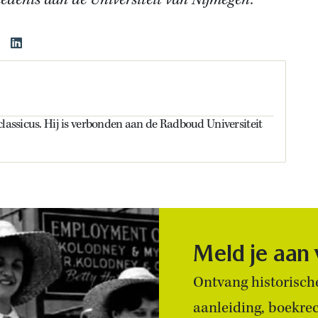
iedenis aan de Universiteit van Nijmegen.
classicus. Hij is verbonden aan de Radboud Universiteit
Meld je aan
Ontvang historische
aanleiding, boekre