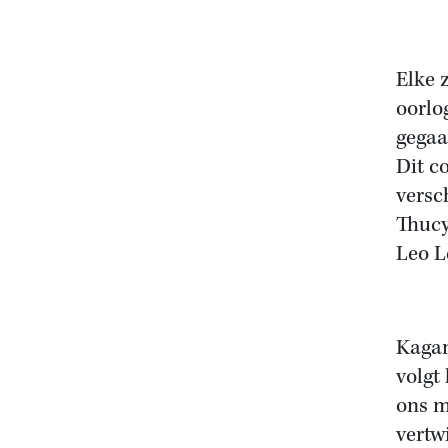
Elke 
oorlo
gegaa
Dit c
versc
Thucy
Leo L
Kagan
volgt
ons m
vertw