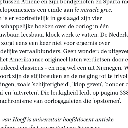
g tussen Athene en zijn bondgenoten en Sparta m
Peloponnesiërs een einde aan
le miracle grec
.
is er voortreffelijk in geslaagd zijn vier
schappelijke boeken over de oorlog in één
uwbaar, leesbaar, kloek werk te vatten. De Neder
e zorgt eens een keer niet voor ergernis over
delijke vertaalblunders. Geen wonder: de uitgeve
 het Amerikaanse origineel laten verdietsen door 
tudeerd classicus - en nog wel een uit Nijmegen. 
oort zijn de stijlbreuken en de neiging tot te frivol
ingen, zoals 'schijterigheid', 'klop geven', 'donder 
' en 'uitvreten'. Die leukigheid leidt op pagina 338
nachronisme van oorlogsgaleien die 'opstomen'.
 van Hooff is universitair hoofddocent antieke