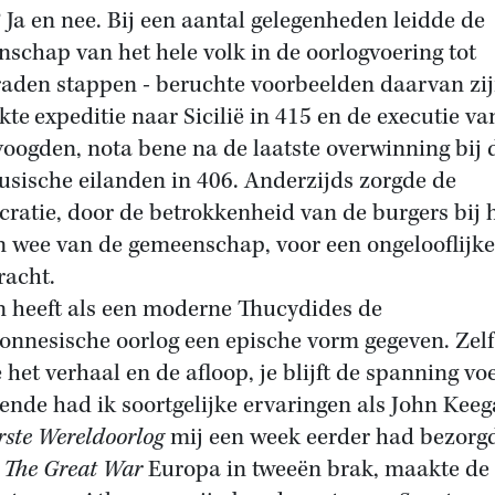
 Ja en nee. Bij een aantal gelegenheden leidde de
nschap van het hele volk in de oorlogvoering tot
aden stappen - beruchte voorbeelden daarvan zij
kte
expeditie naar Sicilië in 415 en de executie va
voogden, nota bene na de laatste overwinning bij 
usische eilanden in 406. Anderzijds zorgde de
ratie, door de betrokkenheid van de burgers bij 
n wee van de gemeenschap, voor een ongelooflijke
racht.
 heeft als een moderne Thucydides de
onnesische oorlog een epische vorm gegeven. Zelf
 het verhaal en de afloop, je blijft de spanning vo
zende had ik soortgelijke ervaringen als John Kee
rste Wereldoorlog
mij een week eerder had bezorg
s
The Great War
Europa in tweeën brak, maakte de