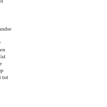
et
landse
r
een
Wat
e
op
 tot