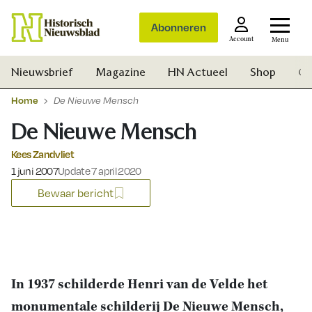
Abonneren
Account
Menu
Nieuwsbrief
Magazine
HN Actueel
Shop
Ge
Home
De Nieuwe Mensch
De Nieuwe Mensch
Kees Zandvliet
Gepubliceerd op:
1 juni 2007
Update 7 april 2020
Bewaar bericht
In 1937 schilderde Henri van de Velde het
Zoek
monumentale schilderij De Nieuwe Mensch,