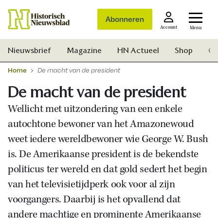
Abonneren
Account
Menu
Nieuwsbrief
Magazine
HN Actueel
Shop
Ge
Home
De macht van de president
De macht van de president
Wellicht met uitzondering van een enkele
autochtone bewoner van het Amazonewoud
weet iedere wereldbewoner wie George W. Bush
is. De Amerikaanse president is de bekendste
politicus ter wereld en dat gold sedert het begin
van het televisietijdperk ook voor al zijn
voorgangers. Daarbij is het opvallend dat
Zoek
andere machtige en prominente Amerikaanse