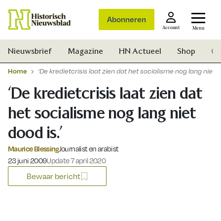
Abonneren
Account
Menu
Nieuwsbrief
Magazine
HN Actueel
Shop
Ge
Home
‘De kredietcrisis laat zien dat het socialisme nog lang niet do
‘De kredietcrisis laat zien dat
het socialisme nog lang niet
dood is.’
Maurice Blessing
Journalist en arabist
Gepubliceerd op:
23 juni 2009
Update 7 april 2020
Bewaar bericht
Zoek