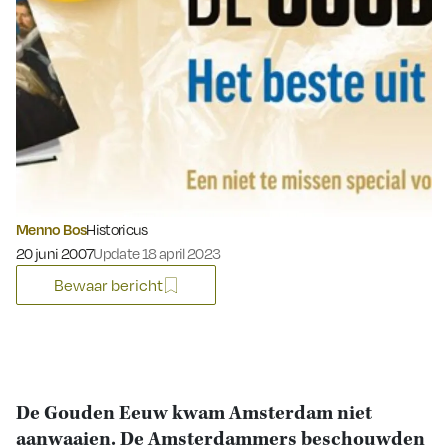
Menno Bos
Historicus
Gepubliceerd op:
20 juni 2007
Update 18 april 2023
Bewaar bericht
De Gouden Eeuw kwam Amsterdam niet
aanwaaien. De Amsterdammers beschouwden