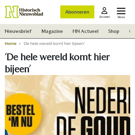
Abonneren
Account
Menu
Nieuwsbrief
Magazine
HN Actueel
Shop
Ge
Home
‘De hele wereld komt hier bijeen’
‘De hele wereld komt hier
bijeen’