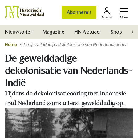
Abonneren
Account
Menu
Nieuwsbrief
Magazine
HN Actueel
Shop
Ge
Home
De gewelddadige dekolonisatie van Nederlands-Indië
De gewelddadige
dekolonisatie van Nederlands-
Indië
Tijdens de dekolonisatieoorlog met Indonesië
trad Nederland soms uiterst gewelddadig op.
Zoek