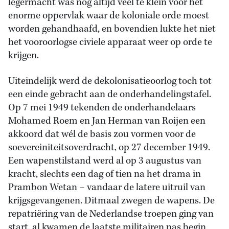
legermacht was nog altijd veel te klein voor het
enorme oppervlak waar de koloniale orde moest
worden gehandhaafd, en bovendien lukte het niet
het vooroorlogse civiele apparaat weer op orde te
krijgen.
Uiteindelijk werd de dekolonisatieoorlog toch tot
een einde gebracht aan de onderhandelingstafel.
Op 7 mei 1949 tekenden de onderhandelaars
Mohamed Roem en Jan Herman van Roijen een
akkoord dat wél de basis zou vormen voor de
soevereiniteitsoverdracht, op 27 december 1949.
Een wapenstilstand werd al op 3 augustus van
kracht, slechts een dag of tien na het drama in
Prambon Wetan – vandaar de latere uitruil van
krijgsgevangenen. Ditmaal zwegen de wapens. De
repatriëring van de Nederlandse troepen ging van
start, al kwamen de laatste militairen pas begin