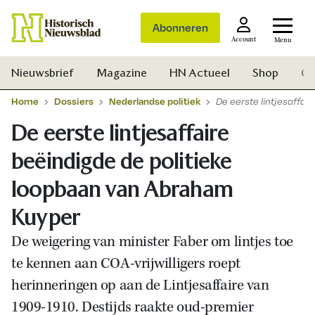
Abonneren
Account
Menu
Nieuwsbrief
Magazine
HN Actueel
Shop
Ge
Home
Dossiers
Nederlandse politiek
De eerste lintjesaffa
De eerste lintjesaffaire
beëindigde de politieke
loopbaan van Abraham
Kuyper
De weigering van minister Faber om lintjes toe
te kennen aan COA-vrijwilligers roept
herinneringen op aan de Lintjesaffaire van
Zoek
1909-1910. Destijds raakte oud-premier