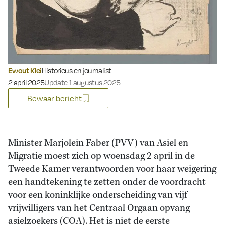
Ewout Klei
Historicus en journalist
Gepubliceerd op:
2 april 2025
Update 1 augustus 2025
Bewaar bericht
Minister Marjolein Faber (PVV) van Asiel en
Migratie moest zich op woensdag 2 april in de
Tweede Kamer verantwoorden voor haar weigering
een handtekening te zetten onder de voordracht
voor een koninklijke onderscheiding van vijf
vrijwilligers van het Centraal Orgaan opvang
asielzoekers (COA). Het is niet de eerste