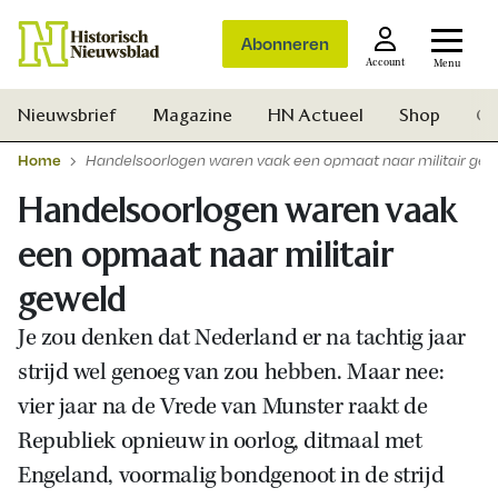
Abonneren
Account
Menu
Nieuwsbrief
Magazine
HN Actueel
Shop
Ge
Home
Handelsoorlogen waren vaak een opmaat naar militair gew
Handelsoorlogen waren vaak
een opmaat naar militair
geweld
Je zou denken dat Nederland er na tachtig jaar
strijd wel genoeg van zou hebben. Maar nee:
vier jaar na de Vrede van Munster raakt de
Republiek opnieuw in oorlog, ditmaal met
Engeland, voormalig bondgenoot in de strijd
Zoek