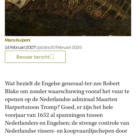
Mans Kuipers
Gepubliceerd op:
14 februari 2007
Update 20 februari 2026
Bewaar bericht
Wat bezielt de Engelse generaal-ter-zee Robert
Blake om zonder waarschuwing vooraf het vuur te
openen op de Nederlandse admiraal Maarten
Harpertszoon Tromp? Goed, er zijn het hele
voorjaar van 1652 al spanningen tussen
Nederlanders en Engelsen; de strenge controle van
Nederlandse vissers- en koopvaardijschepen door