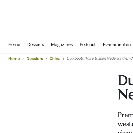
Home
Dossiers
Magazines
Podcas
Home
Dossiers
Magazines
Podcast
Evenementen
Home
Dossiers
China
Duikbootaffaire tussen Nederland en C
Du
Ne
Premi
weste