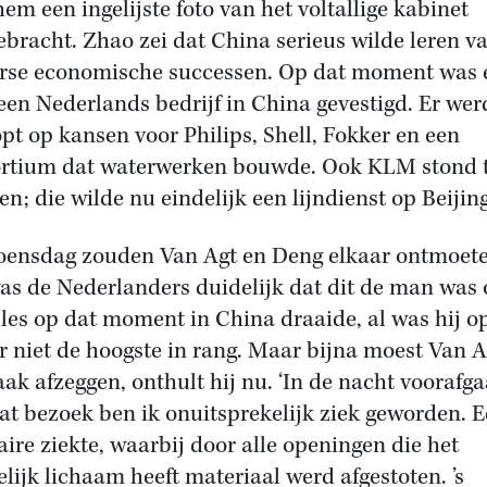
hem een ingelijste foto van het voltallige kabinet
bracht. Zhao zei dat China serieus wilde leren v
rse economische successen. Op dat moment was 
een Nederlands bedrijf in China gevestigd. Er wer
pt op kansen voor Philips, Shell, Fokker en een
rtium dat waterwerken bouwde. Ook KLM stond 
en; die wilde nu eindelijk een lijndienst op Beijing
ensdag zouden Van Agt en Deng elkaar ontmoete
as de Nederlanders duidelijk dat dit de man was
lles op dat moment in China draaide, al was hij o
r niet de hoogste in rang. Maar bijna moest Van A
aak afzeggen, onthult hij nu. ‘In de nacht voorafg
at bezoek ben ik onuitsprekelijk ziek geworden. 
aire ziekte, waarbij door alle openingen die het
lijk lichaam heeft materiaal werd afgestoten. ’s