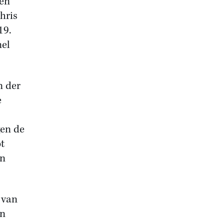
men
hris
19.
nel
n der
e
en de
ot
en
 van
en