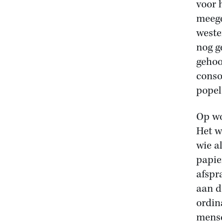
voor 
meege
weste
nog g
gehoo
conso
popel
Op wo
Het w
wie a
papie
afspr
aan d
ordin
mense