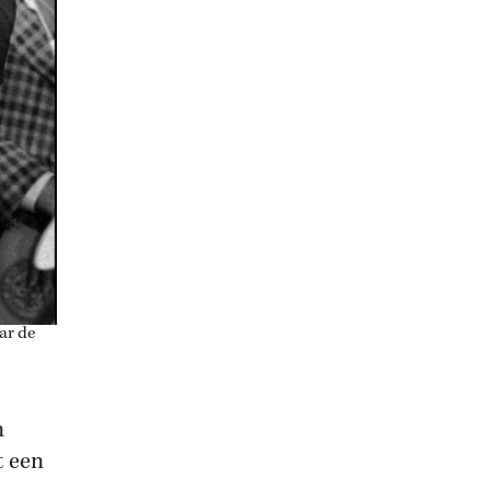
ar de
n
t een