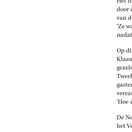
Het i
door 
van d
‘Ze w
nadat
Op di
Klaau
gezel
Tweeh
gaste
verra
‘Hoe z
De Ne
het V