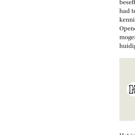
besef
had t
kenni
Opend
mogen
huidi