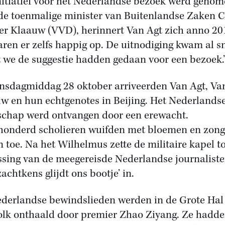
nitiatief voor het Nederlandse bezoek werd geno
de toenmalige minister van Buitenlandse Zaken C
er Klaauw (VVD), herinnert Van Agt zich anno 20
aren er zelfs happig op. De uitnodiging kwam al s
 we de suggestie hadden gedaan voor een bezoek.’
nsdagmiddag 28 oktober arriveerden Van Agt, Va
w en hun echtgenotes in Beijing. Het Nederlands
schap werd ontvangen door een erewacht.
onderd scholieren wuifden met bloemen en zong
n toe. Na het Wilhelmus zette de militaire kapel t
ssing van de meegereisde Nederlandse journalist
achtkens glijdt ons bootje’ in.
derlandse bewindslieden werden in de Grote Hal
olk onthaald door premier Zhao Ziyang. Ze hadd