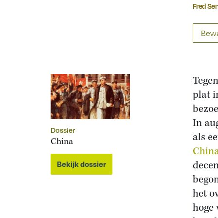
Fred Se
Bewa
Tegen
plat 
bezoe
In au
Dossier
als e
China
Chin
decen
Bekijk dossier
begon
het o
hoge 