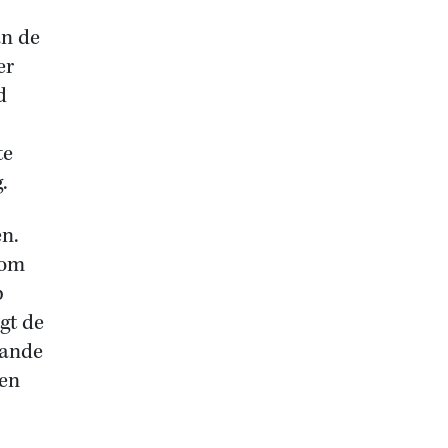
an de
er
d
te
.
n.
 om
p
gt de
aande
Een