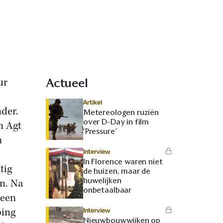
ur
Actueel
Artikel
der.
Metereologen ruziën
over D-Day in film
n Agt
‘Pressure’
n
Interview
In Florence waren niet
tig
de huizen, maar de
huwelijken
n. Na
onbetaalbaar
 een
ping
Interview
Nieuwbouwwijken op