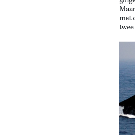
ginge
Maar
met 
twee