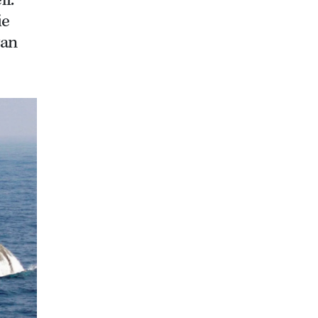
f.
ie
van