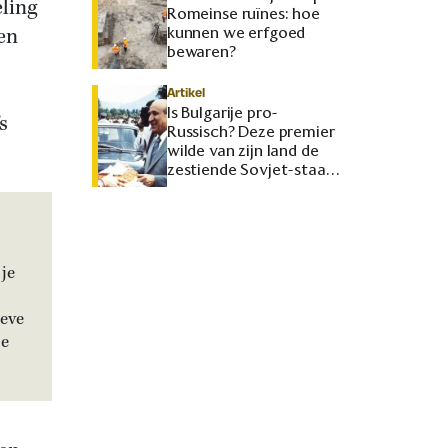
eling
Romeinse ruïnes: hoe
en
kunnen we erfgoed
bewaren?
Artikel
Is Bulgarije pro-
s
Russisch? Deze premier
wilde van zijn land de
zestiende Sovjet-staat
maken
je
ieve
je