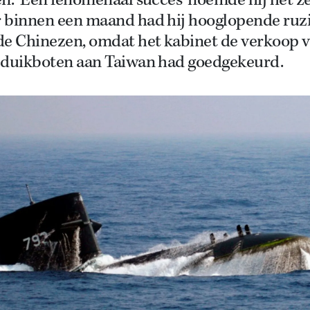
n. ‘Een fenomenaal succes’ noemde hij het zel
 binnen een maand had hij hooglopende ruz
de Chinezen, omdat het kabinet de verkoop 
 duikboten aan Taiwan had goedgekeurd.