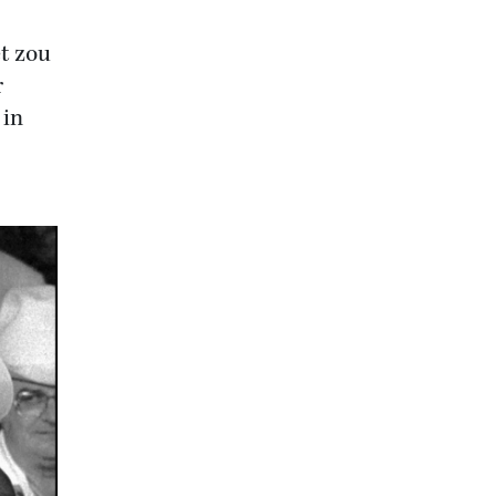
t zou
r
 in