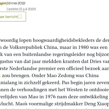
Gepubliceerd op:
ngers
16 mei 2019
Update 21 juli 2026
ar bericht
woordig lopen hoogwaardigheidsbekleders de de
in de Volksrepubliek China, maar in 1980 was een
k van een buitenlandse regeringsleider nog bijzon
gustus van dat jaar meldden kranten dat Dries va
erste Nederlandse premier een officieel bezoek aa
a
zou brengen. Onder Mao Zedong was China
nialang in zichzelf gekeerd. Pas begin jaren zeven
nen de verhoudingen met het Westen te ontdooie
verlijden van Mao in 1976 nam deze ontwikkeling
vlucht. Mao’s voormalige strijdmakker Deng Xiao