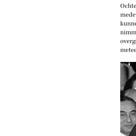
Ochte
medew
kunne
nimme
overg
metee