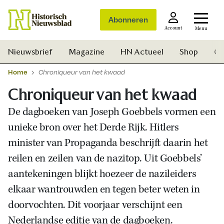
Abonneren
Account
Menu
Nieuwsbrief
Magazine
HN Actueel
Shop
Ge
Home
Chroniqueur van het kwaad
Chroniqueur van het kwaad
De dagboeken van Joseph Goebbels vormen een
unieke bron over het Derde Rijk. Hitlers
minister van Propaganda beschrijft daarin het
reilen en zeilen van de nazitop. Uit Goebbels’
aantekeningen blijkt hoezeer de nazileiders
elkaar wantrouwden en tegen beter weten in
doorvochten. Dit voorjaar verschijnt een
Zoek
Nederlandse editie van de dagboeken.