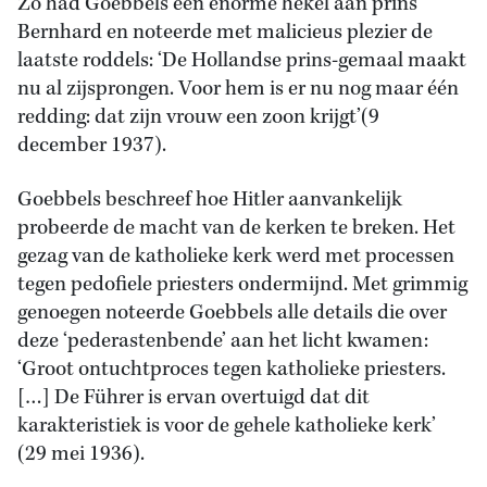
Zo had Goebbels een enorme hekel aan prins
Bernhard en noteerde met malicieus plezier de
laatste roddels: ‘De Hollandse prins-gemaal maakt
nu al zijsprongen. Voor hem is er nu nog maar één
redding: dat zijn vrouw een zoon krijgt’(9
december 1937).
Goebbels beschreef hoe Hitler aanvankelijk
probeerde de macht van de kerken te breken. Het
gezag van de katholieke kerk werd met processen
tegen pedofiele priesters ondermijnd. Met grimmig
genoegen noteerde Goebbels alle details die over
deze ‘pederastenbende’ aan het licht kwamen:
‘Groot ontuchtproces tegen katholieke priesters.
[…] De Führer is ervan overtuigd dat dit
karakteristiek is voor de gehele katholieke kerk’
(29 mei 1936).