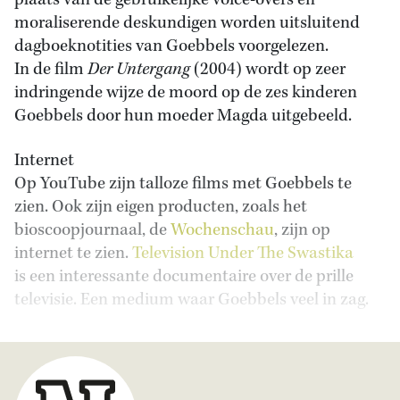
plaats van de gebruikelijke voice-overs en
moraliserende deskundigen worden uitsluitend
dagboeknotities van Goebbels voorgelezen.
In de film
Der Untergang
(2004) wordt op zeer
indringende wijze de moord op de zes kinderen
Goebbels door hun moeder Magda uitgebeeld.
Internet
Op YouTube zijn talloze films met Goebbels te
zien. Ook zijn eigen producten, zoals het
bioscoopjournaal, de
Wochenschau
, zijn op
internet te zien.
Television Under The Swastika
is een interessante documentaire over de prille
televisie. Een medium waar Goebbels veel in zag.