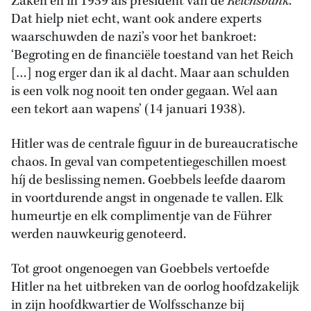
Zaken en in 1939 als president van de
Reichsbank
.
Dat hielp niet echt, want ook andere experts
waarschuwden de nazi’s voor het bankroet:
‘Begroting en de financiële toestand van het Reich
[…] nog erger dan ik al dacht. Maar aan schulden
is een volk nog nooit ten onder gegaan. Wel aan
een tekort aan wapens’ (14 januari 1938).
Hitler was de centrale figuur in de bureaucratische
chaos. In geval van competentiegeschillen moest
híj de beslissing nemen. Goebbels leefde daarom
in voortdurende angst in ongenade te vallen. Elk
humeurtje en elk complimentje van de Führer
werden nauwkeurig genoteerd.
Tot groot ongenoegen van Goebbels vertoefde
Hitler na het uitbreken van de oorlog hoofdzakelijk
in zijn hoofdkwartier de Wolfsschanze bij