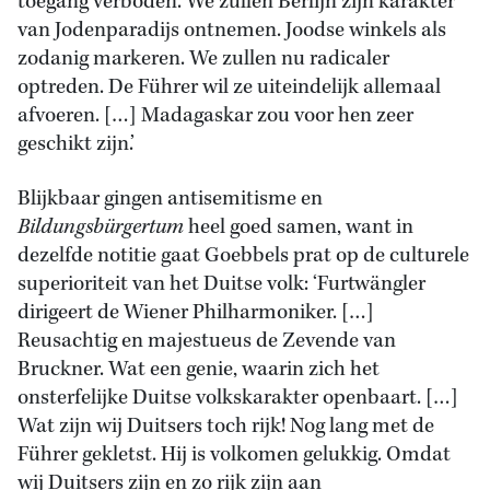
toegang verboden. We zullen Berlijn zijn karakter
van Jodenparadijs ontnemen. Joodse winkels als
zodanig markeren. We zullen nu radicaler
optreden. De Führer wil ze uiteindelijk allemaal
afvoeren. […] Madagaskar zou voor hen zeer
geschikt zijn.’
Blijkbaar gingen antisemitisme en
Bildungsbürgertum
heel goed samen, want in
dezelfde notitie gaat Goebbels prat op de culturele
superioriteit van het Duitse volk: ‘Furtwängler
dirigeert de Wiener Philharmoniker. […]
Reusachtig en majestueus de Zevende van
Bruckner. Wat een genie, waarin zich het
onsterfelijke Duitse volkskarakter openbaart. […]
Wat zijn wij Duitsers toch rijk! Nog lang met de
Führer gekletst. Hij is volkomen gelukkig. Omdat
wij Duitsers zijn en zo rijk zijn aan