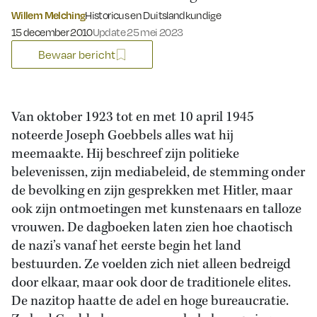
Willem Melching
Historicus en Duitslandkundige
Gepubliceerd op:
15 december 2010
Update 25 mei 2023
Bewaar bericht
Van oktober 1923 tot en met 10 april 1945
noteerde Joseph Goebbels alles wat hij
meemaakte. Hij beschreef zijn politieke
belevenissen, zijn mediabeleid, de stemming onder
de bevolking en zijn gesprekken met Hitler, maar
ook zijn ontmoetingen met kunstenaars en talloze
vrouwen. De dagboeken laten zien hoe chaotisch
de nazi’s vanaf het eerste begin het land
bestuurden. Ze voelden zich niet alleen bedreigd
door elkaar, maar ook door de traditionele elites.
De nazitop haatte de adel en hoge bureaucratie.