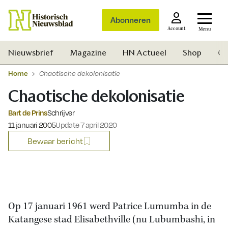
Abonneren
Account
Menu
Nieuwsbrief
Magazine
HN Actueel
Shop
Ge
Home
Chaotische dekolonisatie
Chaotische dekolonisatie
Bart de Prins
Schrijver
Gepubliceerd op:
11 januari 2005
Update 7 april 2020
Bewaar bericht
Op 17 januari 1961 werd Patrice Lumumba in de
Katangese stad Elisabethville (nu Lubumbashi, in
Zoek