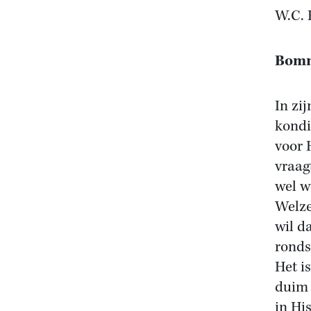
W.C. 
Bomm
In zi
kondi
voor 
vraag
wel w
Welze
wil d
ronds
Het i
duim 
in Hi