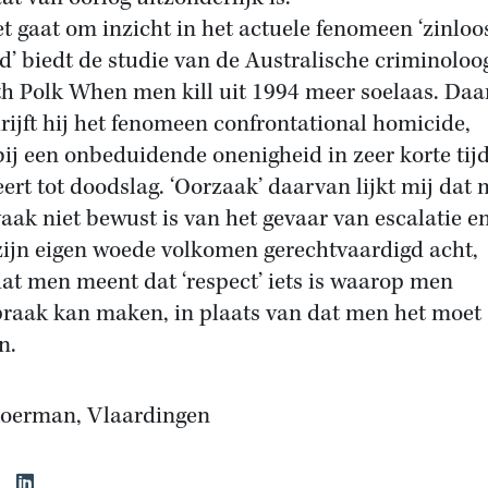
et gaat om inzicht in het actuele fenomeen ‘zinloo
d’ biedt de studie van de Australische criminoloo
h Polk When men kill uit 1994 meer soelaas. Daa
rijft hij het fenomeen confrontational homicide,
ij een onbeduidende onenigheid in zeer korte tij
eert tot doodslag. ‘Oorzaak’ daarvan lijkt mij dat
vaak niet bewust is van het gevaar van escalatie e
ijn eigen woede volkomen gerechtvaardigd acht,
at men meent dat ‘respect’ iets is waarop men
raak kan maken, in plaats van dat men het moet
n.
oerman, Vlaardingen