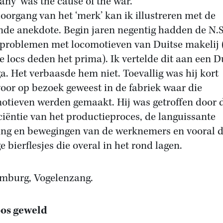
ny' was the cause of the war.
loorgang van het ‘merk’ kan ik illustreren met de
nde anekdote. Begin jaren negentig hadden de N.S
 problemen met locomotieven van Duitse makelij 
e locs deden het prima). Ik vertelde dit aan een D
ga. Het verbaasde hem niet. Toevallig was hij kort
oor op bezoek geweest in de fabriek waar die
otieven werden gemaakt. Hij was getroffen door 
iciëntie van het productieproces, de languissante
ng en bewegingen van de werknemers en vooral 
e bierflesjes die overal in het rond lagen.
imburg, Vogelenzang.
oos geweld