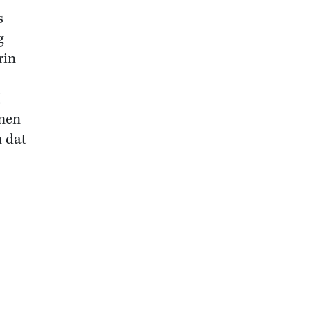
s
g
rin
d
 men
n dat