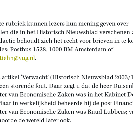
ze rubriek kunnen lezers hun mening geven over
elen die in het Historisch Nieuwsblad verschenen z
dactie behoudt zich het recht voor brieven in te k
ies: Postbus 1528, 1000 BM Amsterdam of
tiehn@vug.nl
.
t artikel ‘Verwacht’ (Historisch Nieuwsblad 2003/
 een storende fout. Daar zegt u dat de heer Duise
ter van Economische Zaken was in het Kabinet D
Maar in werkelijkheid beheerde hij de post Financ
ter van Economische Zaken was Ruud Lubbers; v
oorde de wereld later ook.