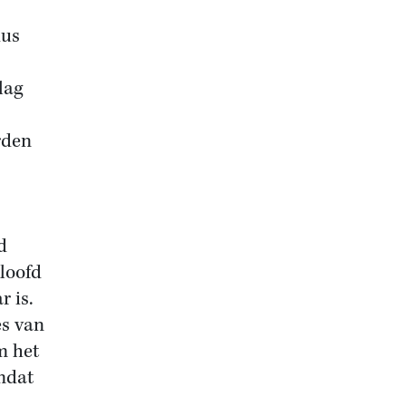
dus
lag
rden
d
rloofd
r is.
es van
m het
omdat