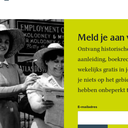
Meld je aan
Ontvang historische
aanleiding, boekre
wekelijks gratis in
je niets op het geb
hebben onbeperkt to
E-mailadres