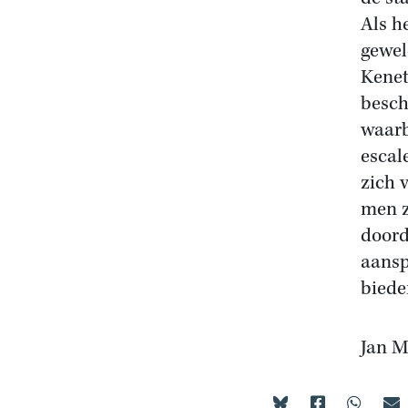
Als h
gewel
Kenet
besch
waarb
escal
zich 
men z
doord
aansp
biede
Jan M