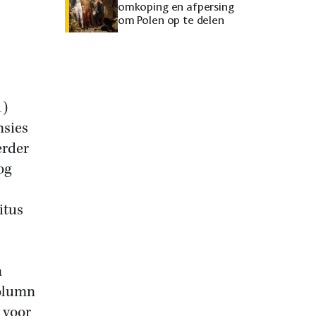
omkoping en afpersing
om Polen op te delen
1)
nsies
erder
og
itus
n
column
 voor