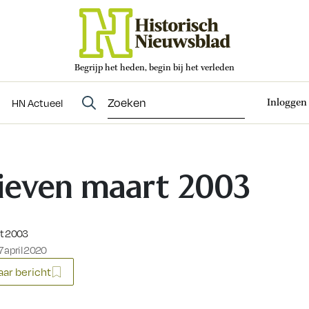
Begrijp het heden, begin bij het verleden
Abonneren
t
Evenementen
HN Actueel
Inloggen
HN Actueel
ieven maart 2003
eerd op:
t 2003
 april 2020
ar bericht