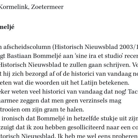
Kormelink, Zoetermeer
eljé
jn afscheidscolumn (Historisch Nieuwsblad 2003/
gt Bastiaan Bommeljé aan ‘sine ira et studio’ rece
Historisch Nieuwsblad te zullen gaan schrijven. V
t hij zich bezorgd af of de historici van vandaag n
eten wat die woorden uit het Latijn betekenen.
ker weten veel historici van vandaag dat nog! Tac
aarmee zeggen dat men geen verzinsels mag
trooien om zijn gram te halen.
s ironisch dat Bommeljé in hetzelfde stukje uit zij
zuigt dat ik zou hebben gesolliciteerd naar een 
storisch Nieuwsblad. Ik heb me wel eens proberen