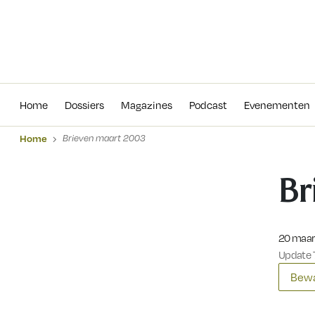
Home
Dossiers
Magazines
Podcas
Home
Dossiers
Magazines
Podcast
Evenementen
Home
Brieven maart 2003
Br
Gepublic
20 maar
Update 7
Bewa