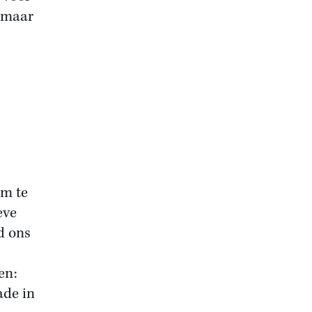
, maar
om te
eve
d ons
en:
ade in