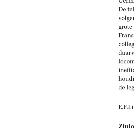
Germa
De te
volge
grote
Frans
colle
daarv
locom
ineff
houdi
de leg
E.F.L
Zinl