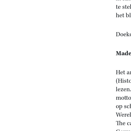
te st
het bl
Doeko
Made
Het a
(Hist
lezen.
motto
op sc
Werel
The c