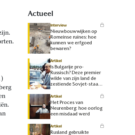
Actueel
Interview
Nieuwbouwwijken op
ijn.
Romeinse ruïnes: hoe
orten.
kunnen we erfgoed
bewaren?
Artikel
Is Bulgarije pro-
Russisch? Deze premier
1)
wilde van zijn land de
zestiende Sovjet-staat
nberg
maken
en
Artikel
Het Proces van
iën.
Neurenberg: hoe oorlog
an
een misdaad werd
Artikel
Rusland gebruikte