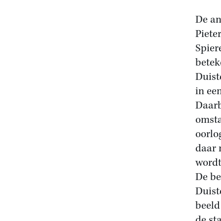
De an
Piete
Spier
betek
Duist
in ee
Daarb
omsta
oorlog
daar 
wordt 
De be
Duist
beeld
de sta