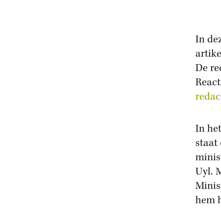
In de
artik
De re
React
redac
In he
staat
minis
Uyl. 
Minis
hem h