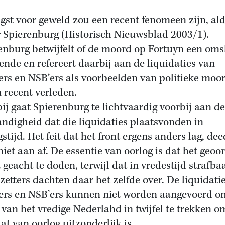
gst voor geweld zou een recent fenomeen zijn, al
r Spierenburg (Historisch Nieuwsblad 2003/1).
enburg betwijfelt of de moord op Fortuyn een oms
ende en refereert daarbij aan de liquidaties van
ers en NSB’ers als voorbeelden van politieke moo
n recent verleden.
ij gaat Spierenburg te lichtvaardig voorbij aan de
ndigheid dat die liquidaties plaatsvonden in
stijd. Het feit dat het front ergens anders lag, dee
niet aan af. De essentie van oorlog is dat het geoo
geacht te doden, terwijl dat in vredestijd strafbaa
zetters dachten daar het zelfde over. De liquidati
ers en NSB’ers kunnen niet worden aangevoerd o
 van het vredige Nederlahd in twijfel te trekken 
at van oorlog uitzonderlijk is.