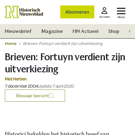
Abonneren
Account
Menu
Nieuwsbrief
Magazine
HN Actueel
Shop
Ge
Home
Brieven: Fortuyn verdient zijn uitverkiezing
Brieven: Fortuyn verdient zijn
uitverkiezing
Mat Herben
Gepubliceerd op:
7 december 2004
Update 7 april 2020
Bewaar bericht
Zoek
Historici hekelden het historisch besef van