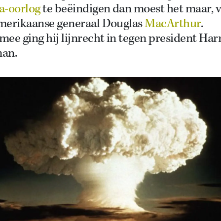
a-oorlog
te beëindigen dan moest het maar, 
merikaanse generaal Douglas
MacArthur
.
ee ging hij lijnrecht in tegen president Har
an.