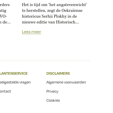
erders
Het is tijd om ‘het angstevenwicht’
ntig
te herstellen, zegt de Oekraïense
AVO-
historicus Serhii Plokhy in de
n de
nieuwe editie van Historisch
Nieuwsblad. De vrees voor
Lees meer
n anti-
wederzijdse vernietiging door
 u
kernwapens zorgde tijdens de
n
Koude Oorlog voor een balans
tussen de grootmachten. ‘Het
ontbreken van dat angstevenwicht
moedigt nu agressie aan.’ In zijn
acht in
boek Het atoomtijdperk beschrijft
LANTENSERVICE
DISCLAIMERS
ijwel
Plokhy...
r in de
eelgestelde vragen
Algemene voorwaarden
ontact
Privacy
Cookies