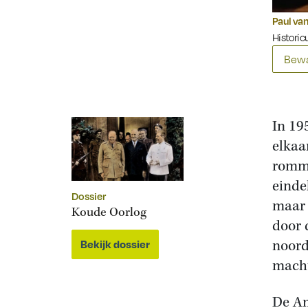
Paul van
Historicu
Bewa
In 19
elkaa
romme
einde
Dossier
maar 
Koude Oorlog
door 
noord
Bekijk dossier
macht
De Am