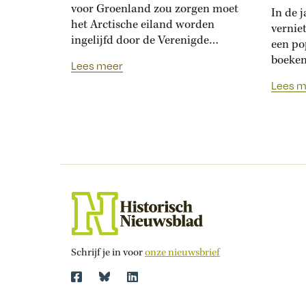
voor Groenland zou zorgen moet
In de 
het Arctische eiland worden
vernie
ingelijfd door de Verenigde
een po
Staten, vindt Donald Trump. In
boeken
Lees meer
1968 richtten de VS zelf grote
Histor
Lees m
schade aan in het gebied. Na een
onderz
dramatisch ongeluk verdween een
role-p
Amerikaanse waterstofbom onder
bedach
het ijs bij Groenland. Daar ligt hij
eigen 
waarschijnlijk nog steeds. Recent
zou ee
onderzoek van...
hebben
dorpje
tussen.
Schrijf je in voor
onze nieuwsbrief