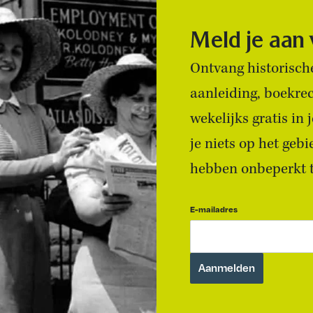
Meld je aan
Ontvang historische
aanleiding, boekre
wekelijks gratis in
je niets op het geb
hebben onbeperkt to
E-mailadres