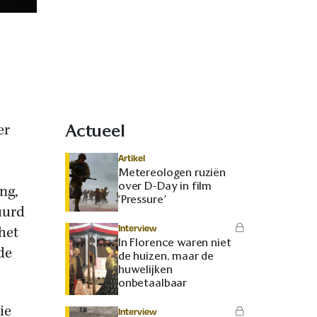
er
Actueel
Artikel
Metereologen ruziën
over D-Day in film
ng,
‘Pressure’
uurd
Interview
het
In Florence waren niet
de
de huizen, maar de
huwelijken
onbetaalbaar
ie
Interview