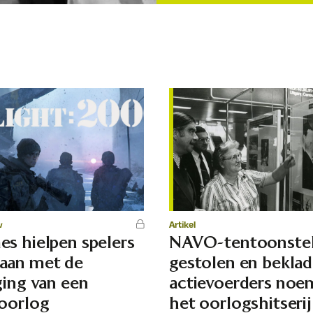
w
Artikel
s hielpen spelers
NAVO-tentoonstel
aan met de
gestolen en beklad
ging van een
actievoerders no
oorlog
het oorlogshitserij