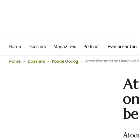
Home
Dossiers
Magazines
Podcas
Home
Dossiers
Magazines
Podcast
Evenementen
Home
Dossiers
Koude Oorlog
Atoombommen op China om de 
A
om
be
Ato