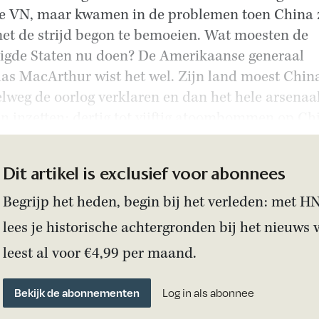
e VN, maar kwamen in de problemen toen China 
et de strijd begon te bemoeien. Wat moesten de
igde Staten nu doen? De Amerikaanse generaal
as MacArthur wist het wel. Zijn land moest Chin
lweg de oorlog verklaren en dan het hele arsenaa
n inzetten: dertig tot vijftig atoombommen op Ch
Dit artikel is exclusief voor abonnees
Begrijp het heden, begin bij het verleden: met H
lees je historische achtergronden bij het nieuws 
leest al voor €4,99 per maand.
Bekijk de abonnementen
Log in als abonnee