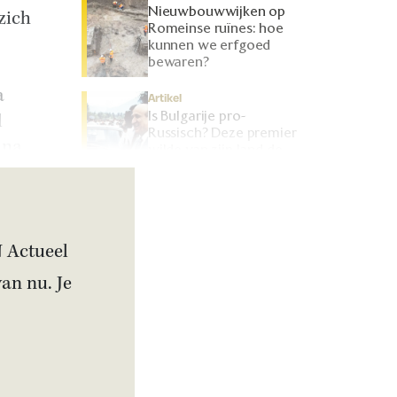
Nieuwbouwwijken op
zich
Romeinse ruïnes: hoe
kunnen we erfgoed
bewaren?
a
Artikel
Is Bulgarije pro-
l
Russisch? Deze premier
ina.
wilde van zijn land de
zestiende Sovjet-staat
maken
N Actueel
van nu. Je