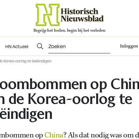
Begrijp het heden, begin bij het verleden
Abonneren
t
Evenementen
HN Actueel
Inloggen
HN Actueel
Korea-oorlog te beëindigen
toombommen op Chi
 de Korea-oorlog te
ëindigen
ombommen op
China
? Als dat nodig was om 