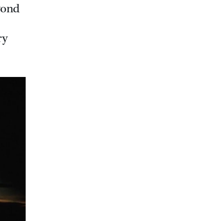
vond
ry