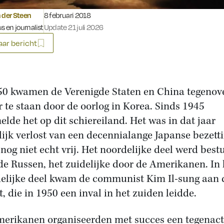
Gepubliceerd op:
 der Steen
8 februari 2018
s en journalist
Update 21 juli 2026
ar bericht
50 kwamen de Verenigde Staten en China tegenov
r te staan door de oorlog in Korea. Sinds 1945
lde het op dit schiereiland. Het was in dat jaar
lijk verlost van een decennialange Japanse bezetti
nog niet echt vrij. Het noordelijke deel werd best
de Russen, het zuidelijke door de Amerikanen. In 
elijke deel kwam de communist Kim Il-sung aan 
, die in 1950 een inval in het zuiden leidde.
erikanen organiseerden met succes een tegenact