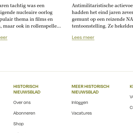
jaren tachtig was een
Antimilitaristische actievo
tigende nucleaire oorlog
hadden het eind jaren zeve
pulair thema in films en
gemunt op een reizende N
, maar ook in rollenspellen.
tentoonstelling. Ze hekelde
icus Malcolm Craig doet
oorlogspropaganda en
eer
Lees meer
oek naar deze tabletop
organiseerden daarom eige
laying games. ‘Spelers
NAVO-exposities. ‘Wat heeft
ten scenario’s voor hun
liever, een atoombom of ee
woonplaats. Welke effecten
neutronenbom?’ In het
n atoomoorlog daar
ochtendgloren lag de
?’ In de ruïnes van het
Maastrichtse stationshal er
 Dubienka, aan de grens
treurig bij. Die septembern
HISTORISCH
MEER HISTORISCH
K
..
1979 hadden onbekenden vr
NIEUWSBLAD
NIEUWSBLAD
de gehele ‘Nederland 30 Jaa
V
NAVO’-tentoonstelling...
Over ons
Inloggen
C
Abonneren
Vacatures
Shop