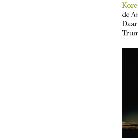
Kore
de A
Daarm
Trum