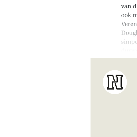
van d
ook m
Veren
Dougl
simpe
durve