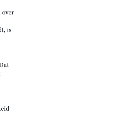
 over
t, is
7
Dat
t
heid