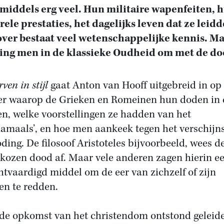
middels erg veel. Hun militaire wapenfeiten, 
rele prestaties, het dagelijks leven dat ze leidd
ver bestaat veel wetenschappelijke kennis. M
ing men in de klassieke Oudheid om met de d
rven in stijl
gaat Anton van Hooff uitgebreid in op
r waarop de Grieken en Romeinen hun doden in 
en, welke voorstellingen ze hadden van het
namaals’, en hoe men aankeek tegen het verschijn
oding. De filosoof Aristoteles bijvoorbeeld, wees d
ekozen dood af. Maar vele anderen zagen hierin e
htvaardigd middel om de eer van zichzelf of zijn
en te redden.
de opkomst van het christendom ontstond geleide