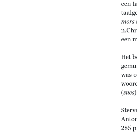
een t
taalg
mors 
n.Chr
een m
Het b
gemun
was o
woord
(
sues
)
Sterv
Anton
285 p