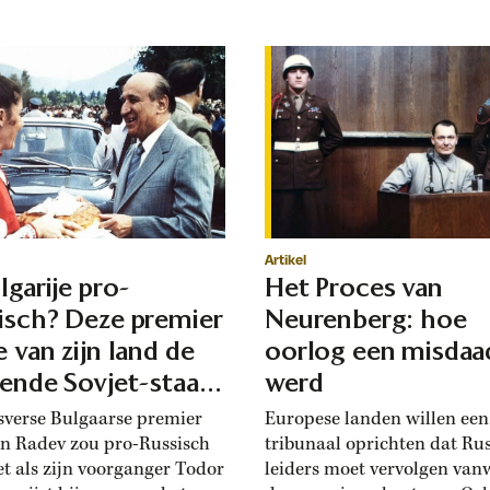
Artikel
lgarije pro-
Het Proces van
isch? Deze premier
Neurenberg: hoe
e van zijn land de
oorlog een misdaa
iende Sovjet-staat
werd
en
sverse Bulgaarse premier
Europese landen willen ee
 Radev zou pro-Russisch
tribunaal oprichten dat Ru
net als zijn voorganger Todor
leiders moet vervolgen van