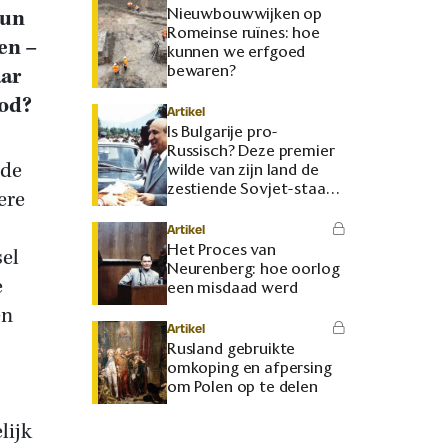
Nieuwbouwwijken op
hun
Romeinse ruïnes: hoe
en –
kunnen we erfgoed
bewaren?
aar
ood?
Artikel
Is Bulgarije pro-
Russisch? Deze premier
 de
wilde van zijn land de
zestiende Sovjet-staat
ere
maken
Artikel
Het Proces van
sel
Neurenberg: hoe oorlog
e
een misdaad werd
en
Artikel
Rusland gebruikte
omkoping en afpersing
om Polen op te delen
lijk