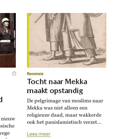
Recensie
Tocht naar Mekka
maakt opstandig
d
De pelgrimage van moslims naar
Mekka was niet alleen een
religieuze daad, maar wakkerde
n nieuw
ook het panislamistisch verzet
ssische
aan. In de negentiende eeuw
wege
Lees meer
vreesden koloniale machten