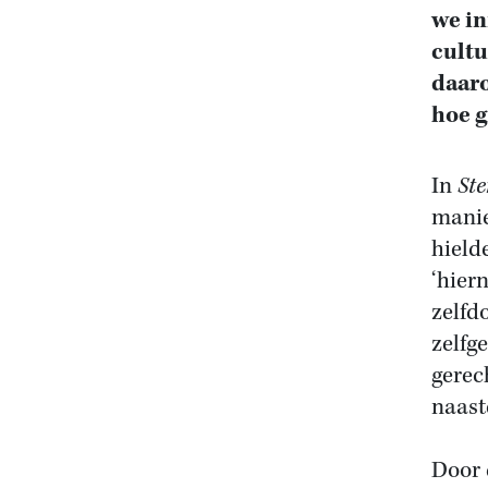
we in
cultu
daaro
hoe g
In
Ste
manie
hield
‘hier
zelfd
zelfg
gerec
naast
Door 