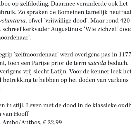
aboe op zelfdoding. Daarmee veranderde ook het
ebruik. Zo spraken de Romeinen tamelijk neutraal
voluntaria
, ofwel ‘vrijwillige dood’. Maar rond 420
. schreef kerkvader Augustinus: ‘Wie zichzelf dood
oordenaar’.
egrip ‘zelfmoordenaar’ werd overigens pas in 117
t, toen een Parijse prior de term
suicida
bedach. 
verigens vrij slecht Latijn. Voor de kenner leek he
 betrekking te hebben op het doden van varkens
.
en in stijl. Leven met de dood in de klassieke oud
 van Hooff
. Ambo/Anthos, € 22,99