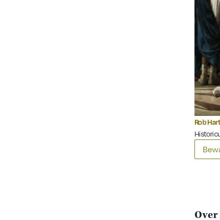
Rob Har
Historicu
Bewa
Over 