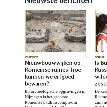
Nieuwste berichten
Interview
Artikel
Nieuwbouwwijken op
Is Bu
Romeinse ruïnes: hoe
Russ
kunnen we erfgoed
wild
bewaren?
zest
mak
Bij archeologische opgravingen in
De ker
Nijmegen is het grootste
Roemen
Romeinse badhuiscomplex in
zijn; 