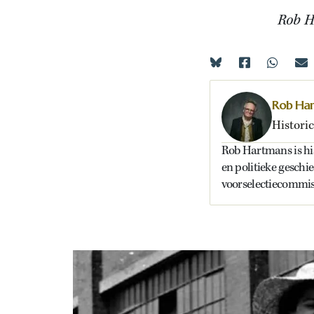
Rob H
Rob Ha
Historic
Rob Hartmans is hist
en politieke geschi
voorselectiecommiss