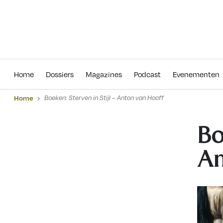
Home
Dossiers
Magazines
Podcas
Home
Dossiers
Magazines
Podcast
Evenementen
Home
Boeken: Sterven in Stijl – Anton van Hooff
Bo
An