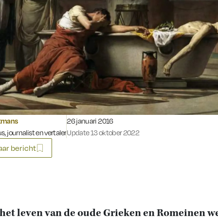
Gepubliceerd op:
tmans
26 januari 2016
s, journalist en vertaler
Update 13 oktober 2022
ar bericht
het leven van de oude Grieken en Romeinen w