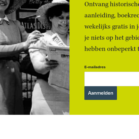
Ontvang historische
aanleiding, boekre
wekelijks gratis in
je niets op het geb
hebben onbeperkt to
E-mailadres