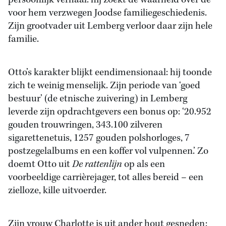
persoonlijk verhaal: hij zoekt de waarheid over de
voor hem verzwegen Joodse familiegeschiedenis.
Zijn grootvader uit Lemberg verloor daar zijn hele
familie.
Otto’s karakter blijkt eendimensionaal: hij toonde
zich te weinig menselijk. Zijn periode van ‘goed
bestuur’ (de etnische zuivering) in Lemberg
leverde zijn opdrachtgevers een bonus op: ‘20.952
gouden trouwringen, 343.100 zilveren
sigarettenetuis, 1257 gouden polshorloges, 7
postzegelalbums en een koffer vol vulpennen.’ Zo
doemt Otto uit
De rattenlijn
op als een
voorbeeldige carrièrejager, tot alles bereid – een
zielloze, kille uitvoerder.
Zijn vrouw Charlotte is uit ander hout gesneden: