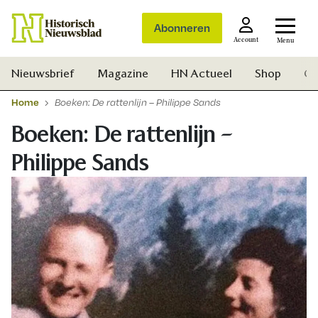
Abonneren
Account
Menu
Nieuwsbrief
Magazine
HN Actueel
Shop
Ge
Home
Boeken: De rattenlijn – Philippe Sands
Boeken: De rattenlijn –
Philippe Sands
Zoek