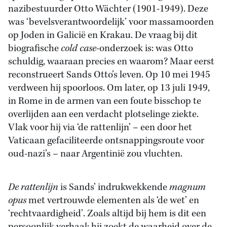
nazibestuurder Otto Wächter (1901-1949). Deze
was ‘bevelsverantwoordelijk’ voor massamoorden
op Joden in Galicië en Krakau. De vraag bij dit
biografische
cold case
-onderzoek is: was Otto
schuldig, waaraan precies en waarom? Maar eerst
reconstrueert Sands Otto’s leven. Op 10 mei 1945
verdween hij spoorloos. Om later, op 13 juli 1949,
in Rome in de armen van een foute bisschop te
overlijden aan een verdacht plotselinge ziekte.
Vlak voor hij via ‘de rattenlijn’ – een door het
Vaticaan gefaciliteerde ontsnappingsroute voor
oud-nazi’s – naar Argentinië zou vluchten.
De rattenlijn
is Sands’ indrukwekkende
magnum
opus
met vertrouwde elementen als ‘de wet’ en
‘rechtvaardigheid’. Zoals altijd bij hem is dit een