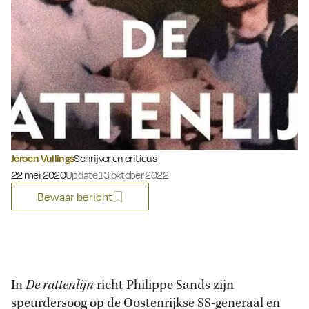
Jeroen Vullings
Schrijver en criticus
Gepubliceerd op:
22 mei 2020
Update 13 oktober 2022
Bewaar bericht
In
De rattenlijn
richt Philippe Sands zijn
speurdersoog op de Oostenrijkse SS-generaal en