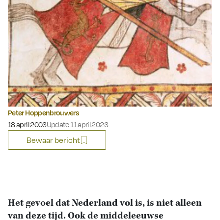
Peter Hoppenbrouwers
Gepubliceerd op:
18 april 2003
Update 11 april 2023
Bewaar bericht
Het gevoel dat Nederland vol is, is niet alleen
van deze tijd. Ook de middeleeuwse