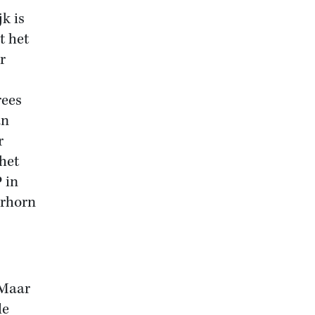
k is
t het
r
rees
an
r
het
 in
erhorn
 Maar
de