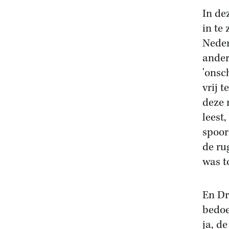
In de
in te
Neder
anders
'onsc
vrij 
deze 
leest
spoor
de ru
was t
En Dr
bedoe
ja, d