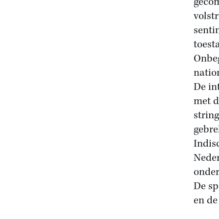
gecom
volst
senti
toest
Onbeg
natio
De in
met d
strin
gebre
Indis
Neder
onder
De sp
en de