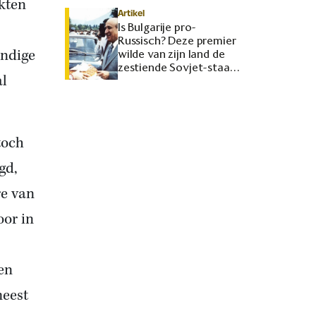
ikten
Artikel
Is Bulgarije pro-
Russisch? Deze premier
ondige
wilde van zijn land de
zestiende Sovjet-staat
al
maken
toch
gd,
re van
oor in
een
meest