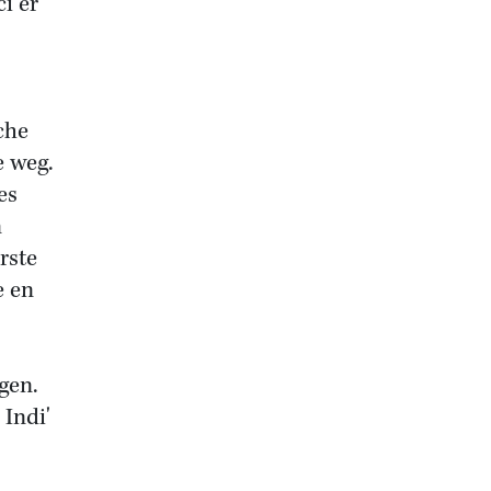
i er
che
e weg.
es
n
rste
e en
gen.
 Indi'