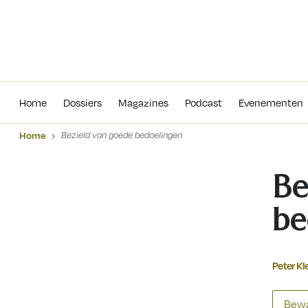
Home
Dossiers
Magazines
Podcas
Home
Dossiers
Magazines
Podcast
Evenementen
Home
Bezield van goede bedoelingen
Be
be
Peter Kl
Bewa