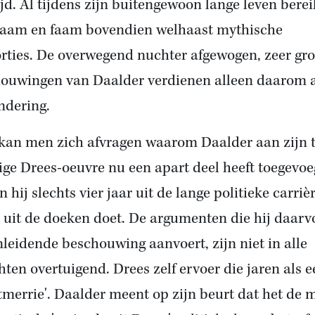
tijd. Al tijdens zijn buitengewoon lange leven bere
naam en faam bovendien welhaast mythische
rties. De overwegend nuchter afgewogen, zeer gr
ouwingen van Daalder verdienen alleen daarom 
dering.
kan men zich afvragen waarom Daalder aan zijn 
jvige Drees-oeuvre nu een apart deel heeft toegevoe
 hij slechts vier jaar uit de lange politieke carriè
 uit de doeken doet. De argumenten die hij daarv
inleidende beschouwing aanvoert, zijn niet in alle
hten overtuigend. Drees zelf ervoer die jaren als 
tmerrie'. Daalder meent op zijn beurt dat het de 