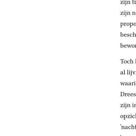
zijn 
zijn 
propo
besch
bewon
Toch 
al li
waarin
Drees
zijn 
opzic
'nach