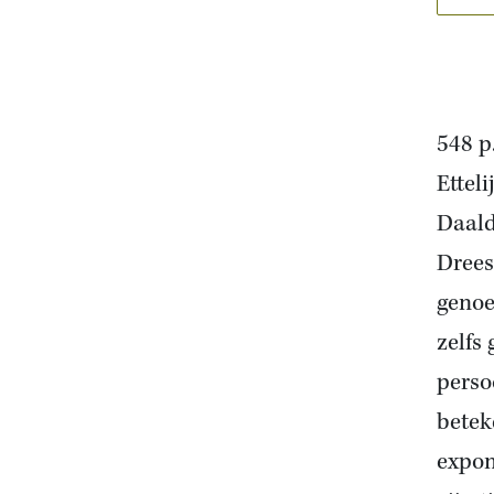
548 p
Ettel
Daald
Drees
genoe
zelfs
perso
betek
expon