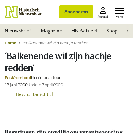
Abonneren
Account
Menu
Nieuwsbrief
Magazine
HN Actueel
Shop
Ge
Home
‘Balkenende wil zijn hachje redden’
‘Balkenende wil zijn hachje
redden’
Bas Kromhout
Hoofdredacteur
Gepubliceerd op:
18 juni 2009
Update 7 april 2020
Bewaar bericht
Zoek
Regeringen zijn onwillig om verantwoording