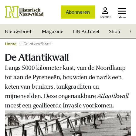
Abonneren
Account
Menu
Nieuwsbrief
Magazine
HN Actueel
Shop
Ge
Home
De Atlantikwall
De Atlantikwall
Langs 5000 kilometer kust, van de Noordkaap
tot aan de Pyreneeën, bouwden de nazi’s een
keten van bunkers, tankgrachten en
mijnenvelden. Deze ongenaakbare
Atlantikwall
moest een geallieerde invasie voorkomen.
Zoek