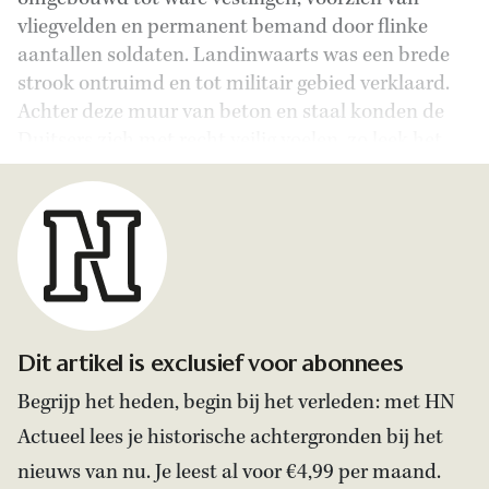
vliegvelden en permanent bemand door flinke
aantallen soldaten. Landinwaarts was een brede
strook ontruimd en tot militair gebied verklaard.
Achter deze muur van beton en staal konden de
Duitsers zich met recht veilig voelen, zo leek het.
Dit artikel is exclusief voor abonnees
Begrijp het heden, begin bij het verleden: met HN
Actueel lees je historische achtergronden bij het
nieuws van nu. Je leest al voor €4,99 per maand.