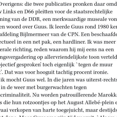
Overigens: die twee publicaties pronken daar omd
 Links en D66 pleitten voor de staatsrechtelijke
ning van de DDR, een merkwaardige museale von
en woord over Guus. Ik leerde Guus rond 1980 k
 afdeling Bijlmermeer van de CPN. Een beschaafd
lectueel in een net pak, een hardliner. Ik was meer
berale richting, reden waarom hij mij eens na een
ingsvergadering op allervriendelijkste toon vertel
bjectief gesproken' toch eigenlijk `tegen de muur
'. Dat was voor hooguit tachtig procent ironie.
ik mocht Guus wel. In die jaren was uiterst-recht
 in de weer met burgerwachten tegen
tcriminaliteit. Nu worden patrouillerende Marok
s die hun rotzoontjes op het August Allebé-plein 
aai verkopen van harte toegejuicht, maar destijd