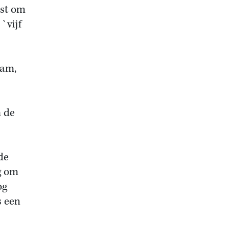
est om
`vijf
dam,
n de
de
ig om
og
s een