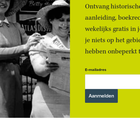
Ontvang historische
aanleiding, boekre
wekelijks gratis in
je niets op het geb
hebben onbeperkt to
E-mailadres