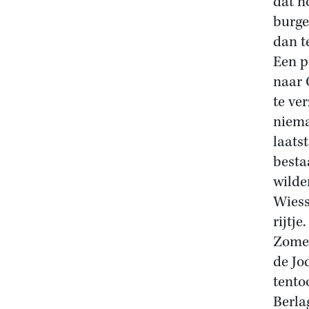
dat n
burge
dan te
Een p
naar 
te ve
niema
laats
besta
wilde
Wiess
rijtje.
Zomer
de Jo
tento
Berla