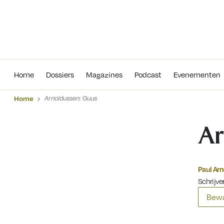
Home
Dossiers
Magazines
Podcas
Home
Dossiers
Magazines
Podcast
Evenementen
Home
Arnoldussen: Guus
Ar
Paul Ar
Schrijver
Bewa