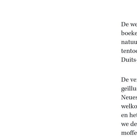
De we
boeke
natuu
tento
Duits
De ve
geïll
Neues
welko
en he
we de
moffe