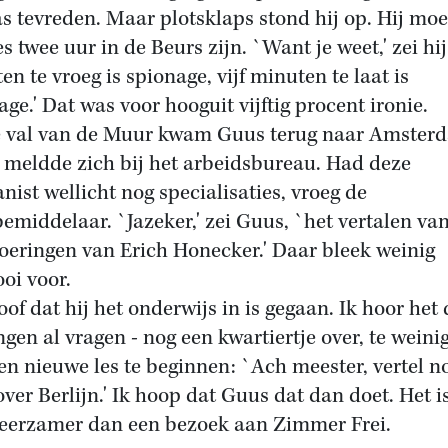
as tevreden. Maar plotsklaps stond hij op. Hij mo
s twee uur in de Beurs zijn. `Want je weet,' zei hij 
en te vroeg is spionage, vijf minuten te laat is
age.' Dat was voor hooguit vijftig procent ironie.
 val van de Muur kwam Guus terug naar Amster
j meldde zich bij het arbeidsbureau. Had deze
nist wellicht nog specialisaties, vroeg de
emiddelaar. `Jazeker,' zei Guus, `het vertalen va
oeringen van Erich Honecker.' Daar bleek weinig
oi voor.
oof dat hij het onderwijs in is gegaan. Ik hoor het 
ingen al vragen - nog een kwartiertje over, te wein
en nieuwe les te beginnen: `Ach meester, vertel n
over Berlijn.' Ik hoop dat Guus dat dan doet. Het i
leerzamer dan een bezoek aan Zimmer Frei.