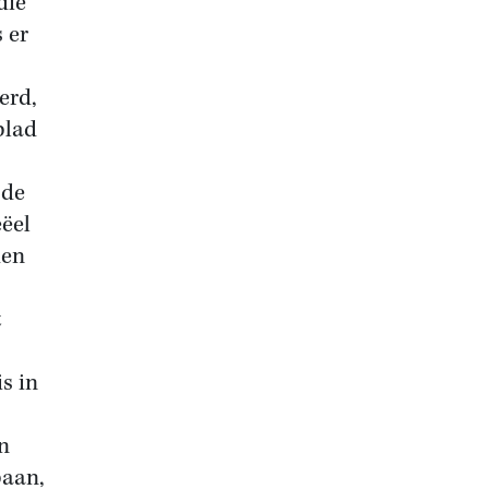
die
 er
erd,
blad
 de
eëel
den
t
s in
n
baan,