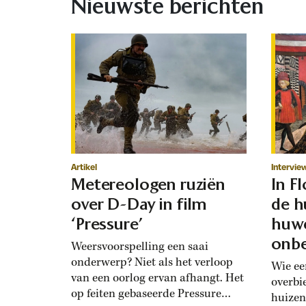
Nieuwste berichten
Artikel
Intervie
Metereologen ruziën
In F
over D-Day in film
de h
‘Pressure’
huwe
onbe
Weersvoorspelling een saai
onderwerp? Niet als het verloop
Wie ee
van een oorlog ervan afhangt. Het
overbi
op feiten gebaseerde Pressure
huizen