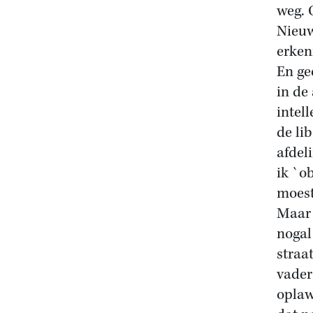
weg. 
Nieuw
erken
En ge
in de
intel
de li
afdel
ik `o
moest
Maar 
nogal
straa
vader
oplaw