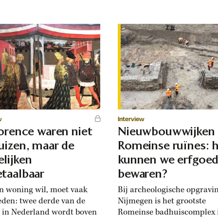
w
Interview
lorence waren niet
Nieuwbouwwijken
uizen, maar de
Romeinse ruïnes: 
lijken
kunnen we erfgoe
taalbaar
bewaren?
n woning wil, moet vaak
Bij archeologische opgravi
eden: twee derde van de
Nijmegen is het grootste
 in Nederland wordt boven
Romeinse badhuiscomplex 