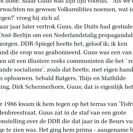
ot done. Maar Guus was zijn tijd vooruit. `Als we 
rwachten nu gewoon Volksmilities noemen, wat is
gen?' vroeg hij zich af.
aar jaar later vertrok Guus, die Duits had gestude
Oost-Berlijn om een Nederlandstalig propaganda
rzorgen. DDR-Spiegel heette het, geloof ik; ik ken
nd die erop was geabonneerd. Guus was een van
ten uit een illustere reeks communisten die het `r
ande socialisme', zoals dat heette, met eigen han
n opbouwen. Sebald Rutgers, Thijs en Mathilde
ing, Dirk Schermerhorn, Guus; dat is eigenlijk he
 1986 kwam ik hem tegen op het terras van 'Tisfri
denbreestraat. Guus zat in de staf van een grote
onstelling over de DDR die dat jaar in de Beurs va
ge te zien was. Het ging hem prima - aangename 