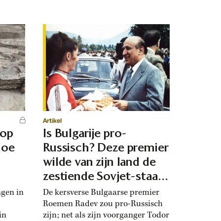
Artikel
 op
Is Bulgarije pro-
hoe
Russisch? Deze premier
d
wilde van zijn land de
zestiende Sovjet-staat
maken
ngen in
De kersverse Bulgaarse premier
Roemen Radev zou pro-Russisch
in
zijn; net als zijn voorganger Todor