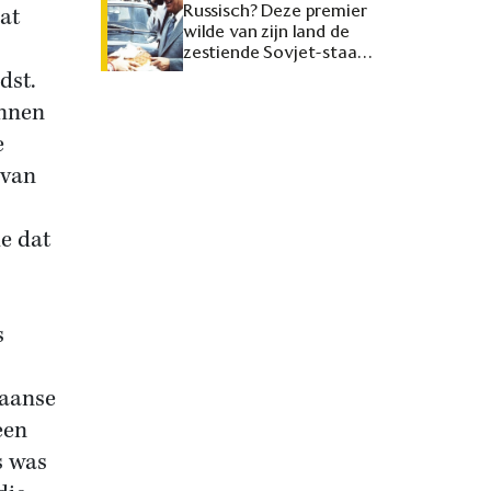
Russisch? Deze premier
at
wilde van zijn land de
zestiende Sovjet-staat
maken
dst.
ennen
e
 van
de dat
s
kaanse
een
s was