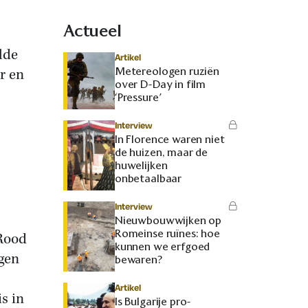
Actueel
lde
Artikel
Metereologen ruziën
r en
over D-Day in film
‘Pressure’
Interview
In Florence waren niet
de huizen, maar de
huwelijken
onbetaalbaar
Interview
Nieuwbouwwijken op
Romeinse ruïnes: hoe
 Rood
kunnen we erfgoed
gen
bewaren?
Artikel
s in
Is Bulgarije pro-