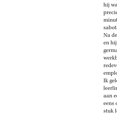
hij w
precie
minut
sabot
Na de
en hi
germa
werkb
redev
emplo
Ik gel
leerl
aan e
eens 
stuk 