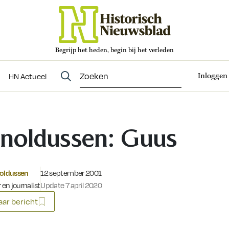
Begrijp het heden, begin bij het verleden
Abonneren
t
Evenementen
HN Actueel
Inloggen
HN Actueel
noldussen: Guus
Gepubliceerd op:
noldussen
12 september 2001
 en journalist
Update 7 april 2020
ar bericht