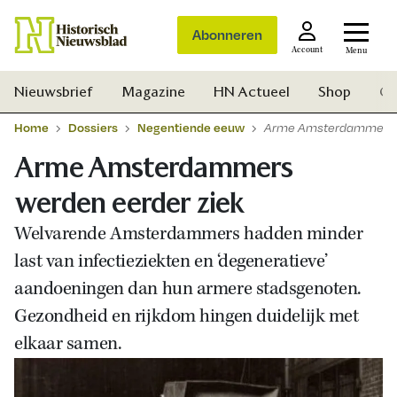
Abonneren
Account
Menu
Nieuwsbrief
Magazine
HN Actueel
Shop
Ge
Home
Dossiers
Negentiende eeuw
Arme Amsterdammers w
Arme Amsterdammers
werden eerder ziek
Welvarende Amsterdammers hadden minder
last van infectieziekten en ‘degeneratieve’
aandoeningen dan hun armere stadsgenoten.
Gezondheid en rijkdom hingen duidelijk met
elkaar samen.
Zoek