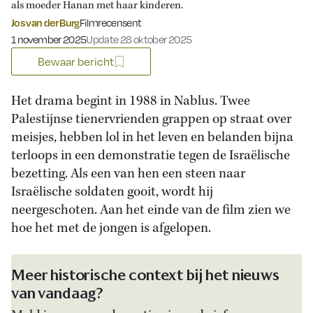
als moeder Hanan met haar kinderen.
Jos van der Burg
Filmrecensent
Gepubliceerd op:
1 november 2025
Update 28 oktober 2025
Bewaar bericht
Het drama begint in 1988 in Nablus. Twee
Palestijnse tienervrienden grappen op straat over
meisjes, hebben lol in het leven en belanden bijna
terloops in een demonstratie tegen de Israëlische
bezetting. Als een van hen een steen naar
Israëlische soldaten gooit, wordt hij
neergeschoten. Aan het einde van de film zien we
hoe het met de jongen is afgelopen.
Meer historische context bij het nieuws
van vandaag?