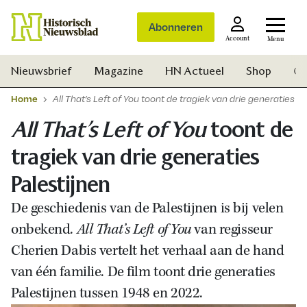
Abonneren
Account
Menu
Nieuwsbrief
Magazine
HN Actueel
Shop
Ge
Home
All That’s Left of You toont de tragiek van drie generaties P
All That’s Left of You
toont de
tragiek van drie generaties
Palestijnen
De geschiedenis van de Palestijnen is bij velen
onbekend.
All That’s Left of You
van regisseur
Cherien Dabis vertelt het verhaal aan de hand
van één familie. De film toont drie generaties
Palestijnen tussen 1948 en 2022.
Zoek