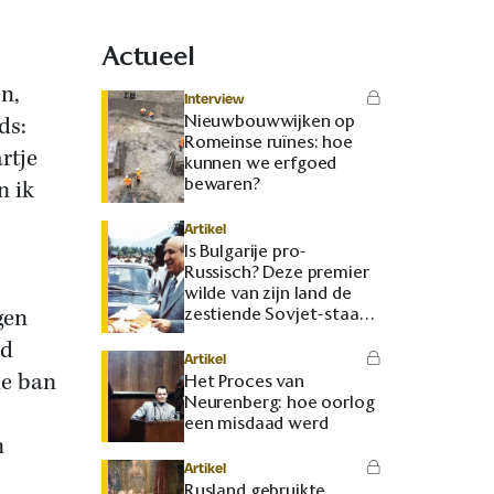
Actueel
n,
Interview
Nieuwbouwwijken op
ds:
Romeinse ruïnes: hoe
artje
kunnen we erfgoed
bewaren?
n ik
Artikel
Is Bulgarije pro-
Russisch? Deze premier
wilde van zijn land de
gen
zestiende Sovjet-staat
maken
nd
Artikel
de ban
Het Proces van
Neurenberg: hoe oorlog
een misdaad werd
n
Artikel
Rusland gebruikte