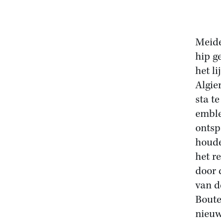
Meide
hip g
het li
Algie
sta t
emble
ontsp
houde
het r
door 
van d
Boute
nieuw