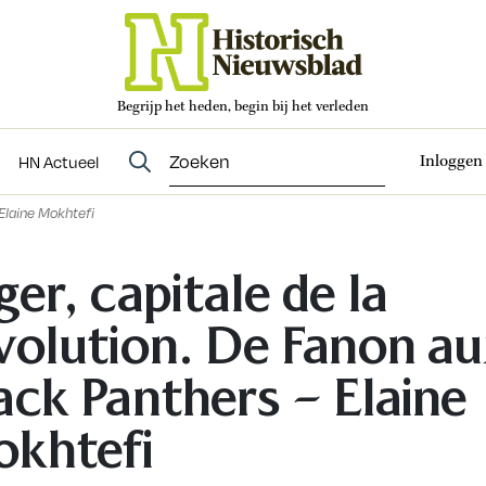
Begrijp het heden, begin bij het verleden
Abonneren
t
Evenementen
HN Actueel
Inloggen
HN Actueel
 Elaine Mokhtefi
ger, capitale de la
volution. De Fanon a
ack Panthers – Elaine
khtefi