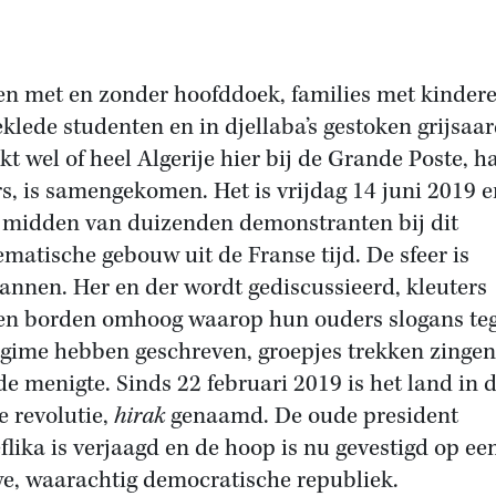
n met en zonder hoofddoek, families met kindere
eklede studenten en in djellaba’s gestoken grijsaar
jkt wel of heel Algerije hier bij de Grande Poste, h
rs, is samengekomen. Het is vrijdag 14 juni 2019 e
e midden van duizenden demonstranten bij dit
matische gebouw uit de Franse tijd. De sfeer is
annen. Her en der wordt gediscussieerd, kleuters
n borden omhoog waarop hun ouders slogans te
egime hebben geschreven, groepjes trekken zinge
de menigte. Sinds 22 februari 2019 is het land in 
e revolutie,
hirak
genaamd. De oude president
flika is verjaagd en de hoop is nu gevestigd op ee
e, waarachtig democratische republiek.