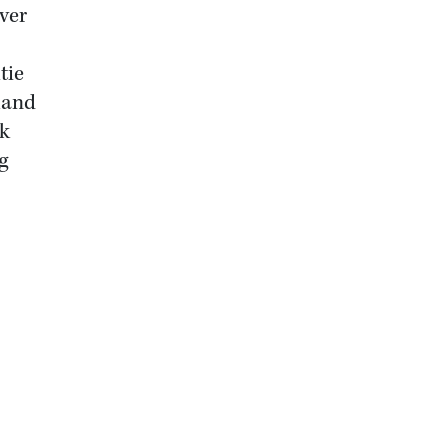
jver
tie
land
lk
g