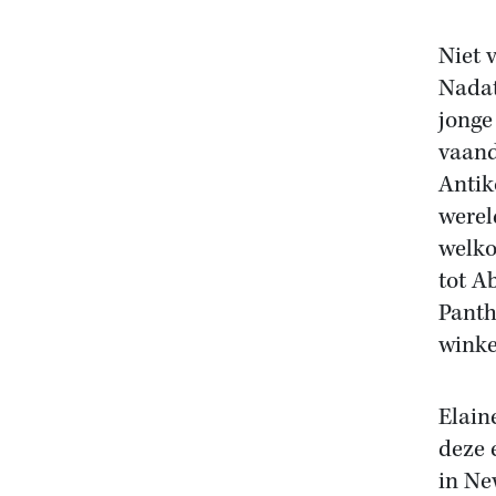
Niet 
Nadat
jonge
vaand
Antik
werel
welk
tot A
Panth
winke
Elain
deze 
in Ne