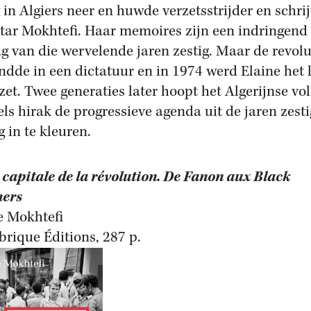
g in Algiers neer en huwde verzetsstrijder en schri
ar Mokhtefi. Haar memoires zijn een indringend
ag van die wervelende jaren zestig. Maar de revolu
ndde in een dictatuur en in 1974 werd Elaine het 
ezet. Twee generaties later hoopt het Algerijnse vo
ls hirak de progressieve agenda uit de jaren zesti
g in te kleuren.
, capitale de la révolution. De Fanon aux Black
hers
e Mokhtefi
brique Éditions, 287 p.