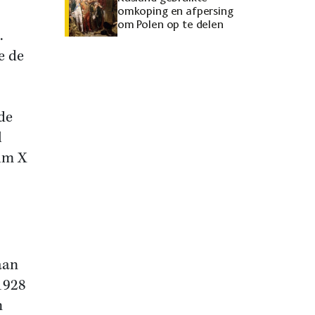
omkoping en afpersing
om Polen op te delen
.
e de
de
l
lm X
aan
1928
n