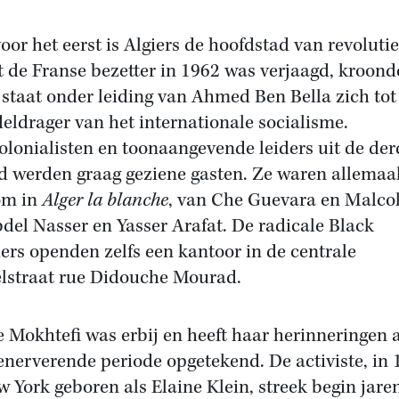
voor het eerst is Algiers de hoofdstad van revolutie
 de Franse bezetter in 1962 was verjaagd, kroond
 staat onder leiding van Ahmed Ben Bella zich tot
eldrager van het internationale socialisme.
olonialisten en toonaangevende leiders uit de der
d werden graag geziene gasten. Ze waren allemaa
om in
Alger la blanche
, van Che Guevara en Malco
bdel Nasser en Yasser Arafat. De radicale Black
ers openden zelfs een kantoor in de centrale
lstraat rue Didouche Mourad.
e Mokhtefi was erbij en heeft haar herinneringen 
enerverende periode opgetekend. De activiste, in 
w York geboren als Elaine Klein, streek begin jare