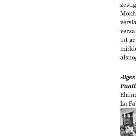
zesti
Mokht
versl
verza
uit g
midde
alsno
Alger
Pant
Elain
La Fa