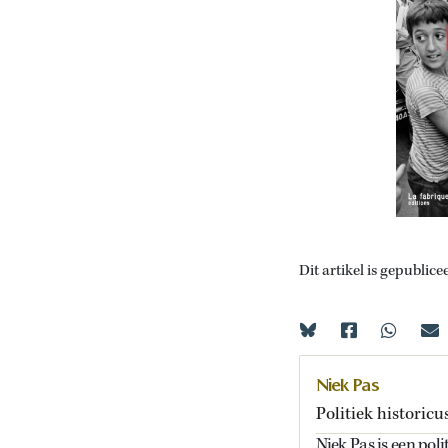
Dit artikel is gepublice
Niek Pas
Politiek historicu
Niek Pas is een pol