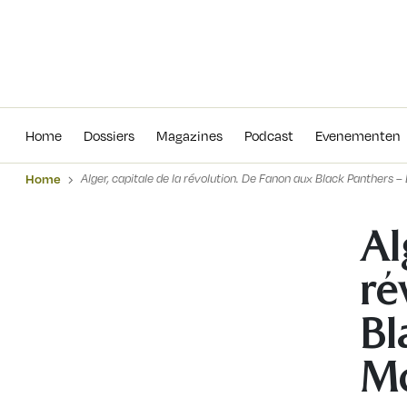
Home
Dossiers
Magazines
Podcas
Home
Dossiers
Magazines
Podcast
Evenementen
Home
Alger, capitale de la révolution. De Fanon aux Black Panthers –
Al
ré
Bl
Mo