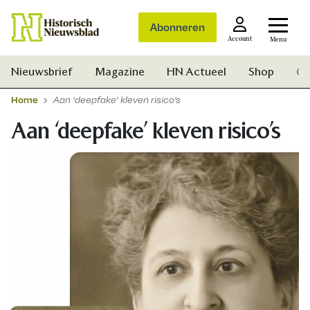
Abonneren
Account
Menu
Nieuwsbrief
Magazine
HN Actueel
Shop
Ge
Home
Aan ‘deepfake’ kleven risico’s
Aan ‘deepfake’ kleven risico’s
Zoek