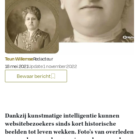
Teun Willemse
Redacteur
Gepubliceerd op:
18 mei 2021
Update 1 november 2022
Bewaar bericht
Dankzij kunstmatige intelligentie kunnen
websitebezoekers sinds kort historische
beelden tot leven wekken. Foto’s van overleden