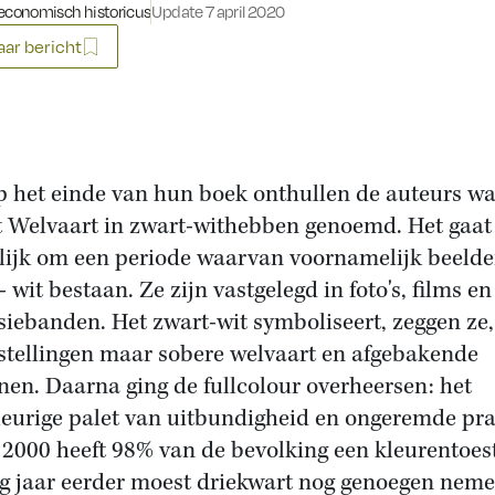
economisch historicus
Update 7 april 2020
ar bericht
p het einde van hun boek onthullen de auteurs 
t Welvaart in zwart-withebben genoemd. Het gaat
ijk om een periode waarvan voornamelijk beelde
 wit bestaan. Ze zijn vastgelegd in foto's, films en
isiebanden. Het zwart-wit symboliseert, zeggen ze
stellingen maar sobere welvaart en afgebakende
nen. Daarna ging de fullcolour overheersen: het
leurige palet van uitbundigheid en ongeremde pra
2000 heeft 98% van de bevolking een kleurentoest
ig jaar eerder moest driekwart nog genoegen nem