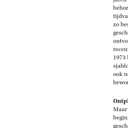
behor
tijdv
zo be
gesch
ontvo
recen
1973 
sjabl
ook n
bewon
Ontpl
Maar 
begin
gesch