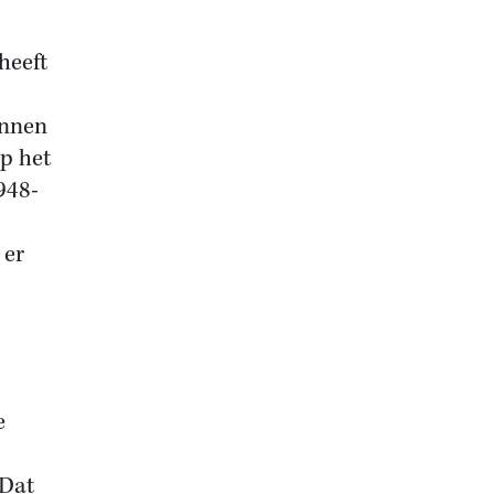
heeft
onnen
p het
948-
 er
e
 Dat