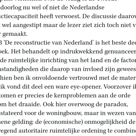
doorlog nu wel of niet de Nederlandse
ctiecapaciteit heeft verwoest. De discussie daaro
 wel aangestipt maar de lezer ziet zich toch niet v
r gemaakt.
B ‘De reconstructie van Nederland' is het beste de
oek. Het behandelt op indrukwekkend genuancee
 de ruimtelijke inrichting van het land en de facto
standigheden die daarop van invloed zijn gewees
hien ben ik onvoldoende vertrouwd met de mater
ik vond dit deel een ware eye-opener. Voorzover i
komen er precies de kernproblemen aan de orde
m het draaide. Ook hier overwoog de paradox,
stateerd voor de woningbouw, maar in wezen van
ene gelding: de (economische) onmogelijkheid de
egend autoritaire ruimtelijke ordening te combin