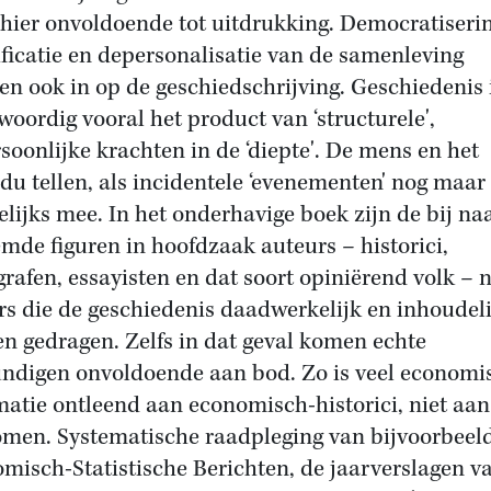
hier onvoldoende tot uitdrukking. Democratiserin
ficatie en depersonalisatie van de samenleving
en ook in op de geschiedschrijving. Geschiedenis 
woordig vooral het product van ‘structurele',
soonlijke krachten in de ‘diepte'. De mens en het
idu tellen, als incidentele ‘evenementen' nog maar
lijks mee. In het onderhavige boek zijn de bij n
mde figuren in hoofdzaak auteurs – historici,
grafen, essayisten en dat soort opiniërend volk – n
rs die de geschiedenis daadwerkelijk en inhoudeli
n gedragen. Zelfs in dat geval komen echte
ndigen onvoldoende aan bod. Zo is veel economi
matie ontleend aan economisch-historici, niet aan
men. Systematische raadpleging van bijvoorbeel
misch-Statistische Berichten, de jaarverslagen v