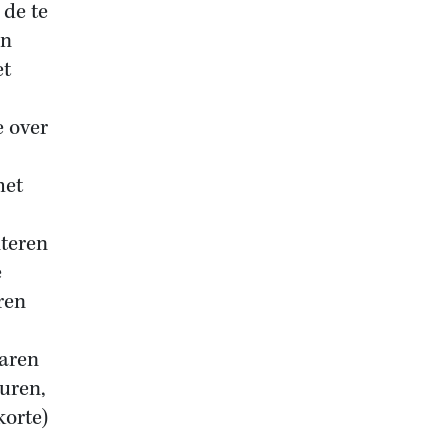
 de te
in
et
e over
het
nteren
e
ren
waren
uren,
korte)