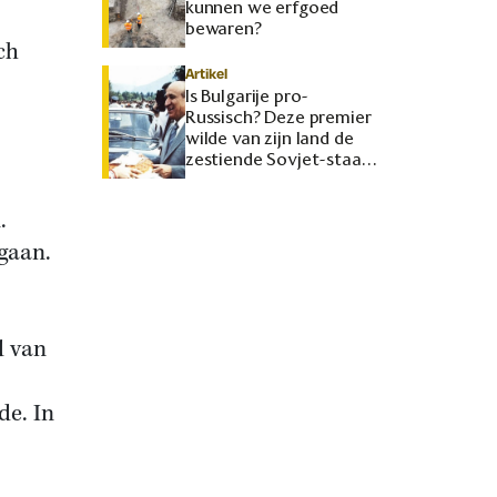
kunnen we erfgoed
bewaren?
ch
Artikel
Is Bulgarije pro-
Russisch? Deze premier
wilde van zijn land de
zestiende Sovjet-staat
maken
.
 gaan.
d van
de. In