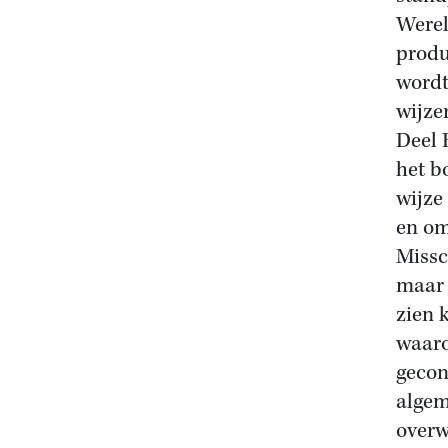
Werel
produ
wordt
wijze
Deel 
het b
wijze
en om
Missc
maar 
zien 
waaro
gecon
algem
overw