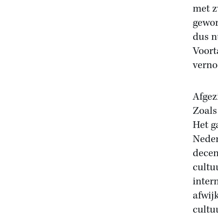
met z
geword
dus n
Voort
verno
Afgez
Zoals
Het g
Neder
decen
cultu
inter
afwij
cultu