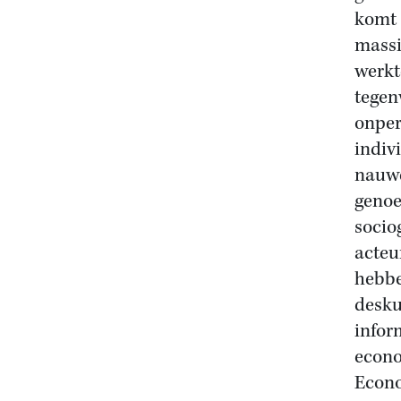
komt 
massi
werkt
tegen
onper
indiv
nauwe
genoe
socio
acteu
hebbe
desku
infor
econo
Econo