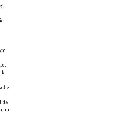
g,
is
aam
iet
jk
sche
d de
an de