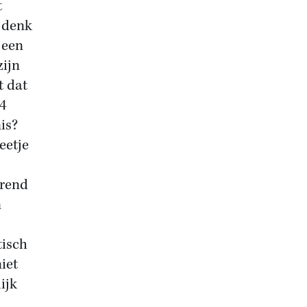
t
k denk
 een
zijn
t dat
64
is?
eetje
urend
n
tisch
iet
ijk