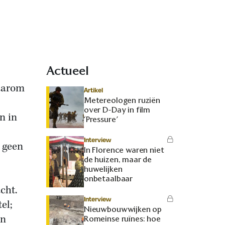
Actueel
waarom
Artikel
Metereologen ruziën
over D-Day in film
n in
‘Pressure’
Interview
, geen
In Florence waren niet
de huizen, maar de
huwelijken
onbetaalbaar
cht.
Interview
el;
Nieuwbouwwijken op
en
Romeinse ruïnes: hoe