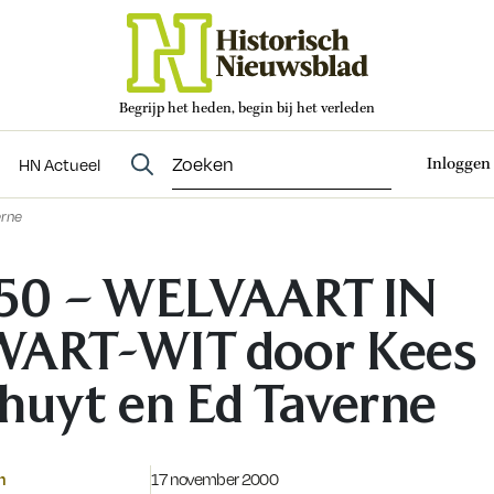
Begrijp het heden, begin bij het verleden
Abonneren
t
Evenementen
HN Actueel
Inloggen
HN Actueel
erne
50 – WELVAART IN
ART-WIT door Kees
huyt en Ed Taverne
Gepubliceerd op:
n
17 november 2000