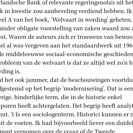
landsche Bank of relevante regeringsnota's uit he
ak in kwestie zou aanbeveling verdiend hebben. I
eel A van het boek, ‘Welvaart in wording' geheten,
inder obligate voorstelling van zaken waard zou 
st. Waren de auteurs zich er trouwens van bewus
itel al was vergeven aan het standaardwerk uit 19
de middeleeuwse sociaal-economische geschieden
robleem van de welvaart is dat ze altijd wel zo'n b
rding is.
nd het ook jammer, dat de beschouwingen voortd
afgestemd op het begrip ‘modernisering'. Dat is ee
rige, hinderlijke term, die in de historie enkel
sporen heeft achtergelaten. Het begrip heeft analy
nut. ‘t Is een sociologenterm. Historici kunnen er n
it de voeten. Ik had bijvoorbeeld liever een duidel
punt vernomen over de vraag of de Tweede