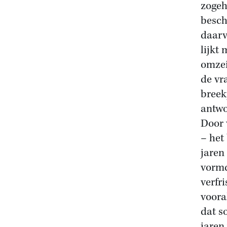
zogeh
besch
daarv
lijkt 
omzei
de vr
breek
antwo
Door 
– het
jaren
vormd
verfr
voora
dat s
jaren