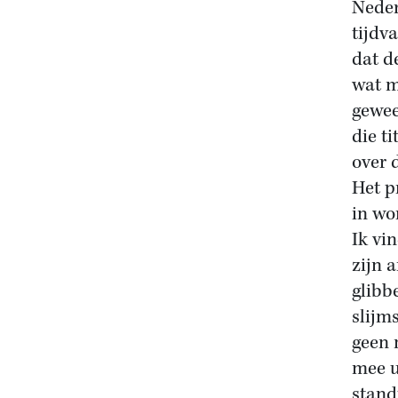
Neder
tijdv
dat d
wat m
gewee
die t
over 
Het p
in wo
Ik vi
zijn 
glibbe
slijm
geen 
mee u
stand