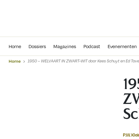
Home
Dossiers
Magazines
Podcas
Home
Dossiers
Magazines
Podcast
Evenementen
Home
1950 – WELVAART IN ZWART-WIT door Kees Schuyt en Ed Tav
19
ZW
Sc
P.W. Klei