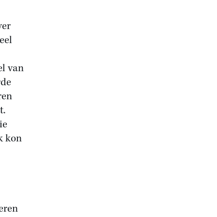
ver
eel
el van
rde
ren
t.
ie
k kon
eren