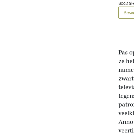
Sociaal-
Bewa
Pas o
ze he
namel
zwart-
telev
tegen
patro
veelk
Anno 
veert