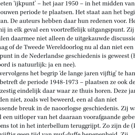
eten ‘ijkpunt' – het jaar 1950 – in het midden van
ouwen periode te plaatsen. Het staat aan het beg
an. De auteurs hebben daar hun redenen voor. H
mij in elk geval een voortreffelijk uitgangspunt. Zij
len daarmee niet alleen de uitgekauwde discussi
aag of de Tweede Wereldoorlog nu al dan niet een
punt in de Nederlandse geschiedenis is geweest (
ord is natuurlijk: ja en nee).
vervolgens het begrip ‘de lange jaren vijftig' te ha
 betreft de periode 1948-1973 – plaatsen ze ook d
 zestig eindelijk daar waar ze thuis horen. Deze ja
en niet, zoals wel beweerd, een al dan niet
issende breuk in de naoorlogse geschiedenis. Zij 
l een uitloper van het daaraan voorafgaande gebe
oms tot in het interbellum teruggrijpt. Zo zijn de (
 vijftig geen tijd van muf-duffe benepenheid. Zij