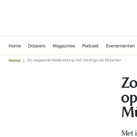
Home
Dossiers
Magazines
Podcas
Home
Dossiers
Magazines
Podcast
Evenementen
Home
Zo reageerde Nederland op het Verdrag van München
Zo
op
M
Met 