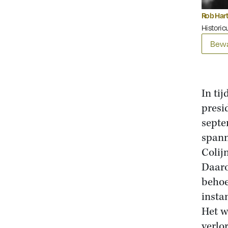
Rob Har
Historicu
Bewa
In ti
presi
septe
spann
Colij
Daaro
behoe
insta
Het w
verlo