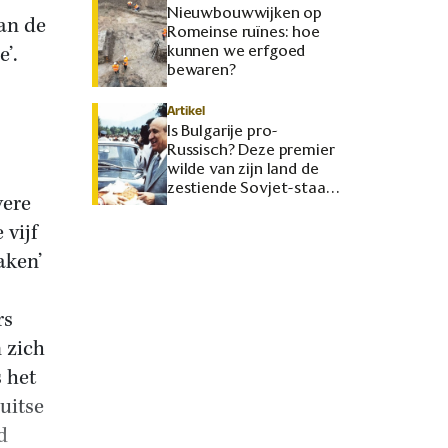
Nieuwbouwwijken op
an de
Romeinse ruïnes: hoe
e’.
kunnen we erfgoed
bewaren?
Artikel
Is Bulgarije pro-
Russisch? Deze premier
wilde van zijn land de
zestiende Sovjet-staat
vere
maken
 vijf
aken’
rs
 zich
 het
uitse
d