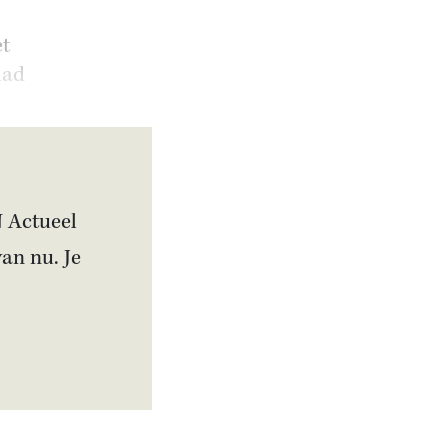
et
had
N Actueel
van nu. Je