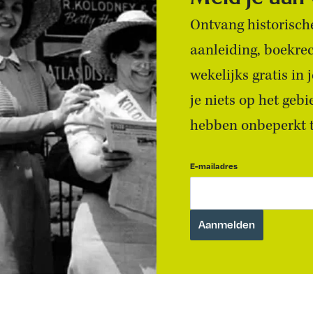
Ontvang historische
aanleiding, boekre
wekelijks gratis in
je niets op het geb
hebben onbeperkt to
E-mailadres