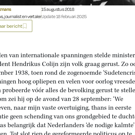
Gepubliceerd op:
tmans
15 augustus 2018
s, journalist en vertaler
Update 18 februari 2025
ar bericht
jden van internationale spanningen stelde minister
dent Hendrikus Colijn zijn volk graag gerust. Zo o
mber 1938, toen rond de zogenoemde ‘Sudetencris
ingen hoog opliepen en velen voor oorlog vreesde
n probeerde vóór alles de bevolking gerust te stell
m zei hij op de avond van 28 september: ‘We
ven, naar mijn vaste overtuiging, thans in eerste
ntie geen schending van ons grondgebied te duchte
as belangrijk dat Nederlanders ‘de nodige kalmte’
ren. Tot slot riep de gereformeerde politicus op te