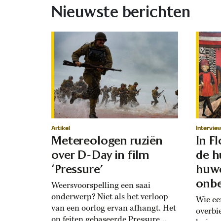
Nieuwste berichten
Artikel
Intervie
Metereologen ruziën
In F
over D-Day in film
de h
‘Pressure’
huwe
onbe
Weersvoorspelling een saai
onderwerp? Niet als het verloop
Wie ee
van een oorlog ervan afhangt. Het
overbi
op feiten gebaseerde Pressure