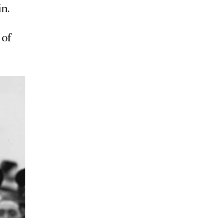
n.
 of