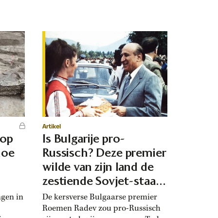
Artikel
 op
Is Bulgarije pro-
hoe
Russisch? Deze premier
d
wilde van zijn land de
zestiende Sovjet-staat
maken
ngen in
De kersverse Bulgaarse premier
Roemen Radev zou pro-Russisch