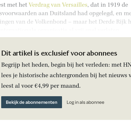
st met het
Verdrag van Versailles
, dat in 1919 de
svoorwaarden aan Duitsland had opgelegd, en m
ingen van de Volkenbond – maar het Derde Rijk 
nternationale organisatie al vrij snel verlaten.
Dit artikel is exclusief voor abonnees
Begrijp het heden, begin bij het verleden: met H
lees je historische achtergronden bij het nieuws 
leest al voor €4,99 per maand.
Bekijk de abonnementen
Log in als abonnee