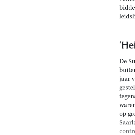
bidde
leids
‘He
De Su
buite
jaar 
geste
tegen
waren
op gr
Saarl
contr