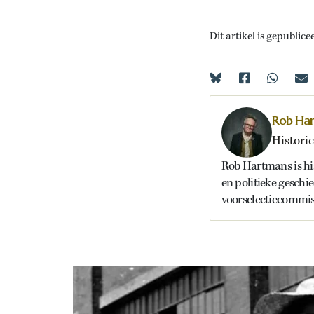
Dit artikel is gepublice
Rob Ha
Historic
Rob Hartmans is hist
en politieke geschi
voorselectiecommiss