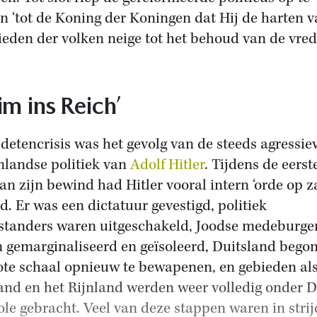
n ‘tot de Koning der Koningen dat Hij de harten v
lieden der volken neige tot het behoud van de vred
im ins Reich’
detencrisis was het gevolg van de steeds agressie
nlandse politiek van
Adolf Hitler
. Tijdens de eerste
van zijn bewind had Hitler vooral intern ‘orde op z
ld. Er was een dictatuur gevestigd, politiek
standers waren uitgeschakeld, Joodse medeburge
 gemarginaliseerd en geïsoleerd, Duitsland begon
ote schaal opnieuw te bewapenen, en gebieden als
and en het Rijnland werden weer volledig onder D
ole gebracht. Veel van deze stappen waren in strij