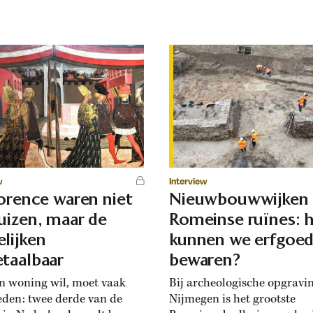
w
Interview
lorence waren niet
Nieuwbouwwijken
uizen, maar de
Romeinse ruïnes: 
lijken
kunnen we erfgoe
taalbaar
bewaren?
n woning wil, moet vaak
Bij archeologische opgravi
eden: twee derde van de
Nijmegen is het grootste