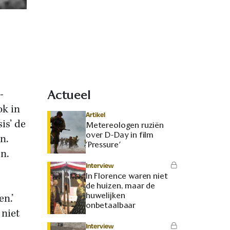
-
Actueel
ok in
Artikel
is’ de
Metereologen ruziën
over D-Day in film
n.
‘Pressure’
en.
Interview
In Florence waren niet
de huizen, maar de
huwelijken
n.’
onbetaalbaar
 niet
Interview