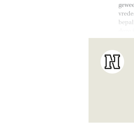
gewee
vrede
bepal
deze i