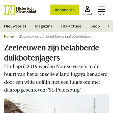
Abonneren
Account
Menu
Nieuwsbrief
Magazine
HN Actueel
Shop
Ge
Home
Zeeleeuwen zijn belabberde duikbotenjagers
Zeeleeuwen zijn belabberde
duikbotenjagers
Eind april 2019 werden Noorse vissers in de
buurt van het arctische eiland Ingøya benaderd
door een witte dolfijn met een tuigje om met
daarop geschreven: ‘St.-Petersburg.’
Zoek