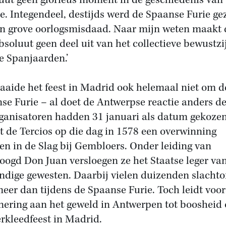
uut geen glorieus moment in de geschiedenis van
e. Integendeel, destijds werd de Spaanse Furie ge
en grove oorlogsmisdaad. Naar mijn weten maakt 
bsoluut geen deel uit van het collectieve bewustzi
e Spanjaarden.’
aaide het feest in Madrid ook helemaal niet om d
se Furie – al doet de Antwerpse reactie anders d
ganisatoren hadden 31 januari als datum gekoze
 de Tercios op die dag in 1578 een overwinning
en in de Slag bij Gembloers. Onder leiding van
oogd Don Juan versloegen ze het Staatse leger va
ndige gewesten. Daarbij vielen duizenden slachtof
meer dan tijdens de Spaanse Furie. Toch leidt voor
nering aan het geweld in Antwerpen tot boosheid 
erkleedfeest in Madrid.