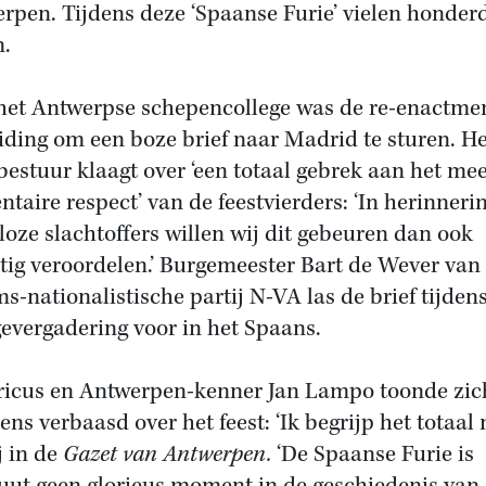
rpen. Tijdens deze ‘Spaanse Furie’ vielen honder
.
het Antwerpse schepencollege was de re-enactme
iding om een boze brief naar Madrid te sturen. He
bestuur klaagt over ‘een totaal gebrek aan het mee
ntaire respect’ van de feestvierders: ‘In herinneri
lloze slachtoffers willen wij dit gebeuren dan ook
tig veroordelen.’ Burgemeester Bart de Wever van
s-nationalistische partij N-VA las de brief tijden
gevergadering voor in het Spaans.
ricus en Antwerpen-kenner Jan Lampo toonde zic
ns verbaasd over het feest: ‘Ik begrijp het totaal n
j in de
Gazet van Antwerpen.
‘De Spaanse Furie is