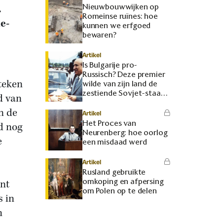
Nieuwbouwwijken op
.
Romeinse ruïnes: hoe
e-
kunnen we erfgoed
bewaren?
Artikel
Is Bulgarije pro-
Russisch? Deze premier
 teken
wilde van zijn land de
zestiende Sovjet-staat
jd van
maken
n de
Artikel
Het Proces van
nd nog
Neurenberg: hoe oorlog
e
een misdaad werd
Artikel
Rusland gebruikte
omkoping en afpersing
ant
om Polen op te delen
s in
n