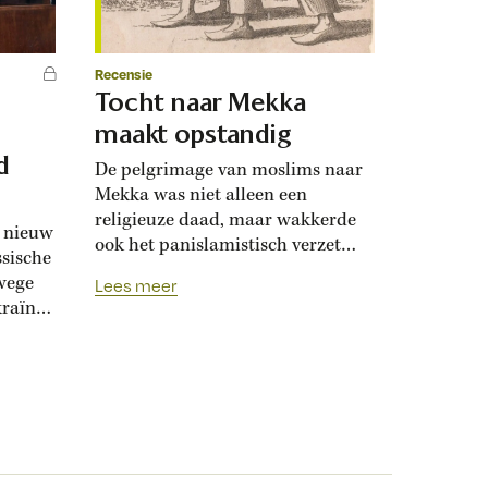
Recensie
Tocht naar Mekka
maakt opstandig
d
De pelgrimage van moslims naar
Mekka was niet alleen een
religieuze daad, maar wakkerde
n nieuw
ook het panislamistisch verzet
ssische
aan. In de negentiende eeuw
wege
Lees meer
vreesden koloniale machten
raïne.
daarom wereldwijde
n in
opstandigheid. Moslims hebben
de religieuze plicht om minstens
s
één keer in hun leven af te reizen
n van
naar Mekka, tijdens de hadj.
en
Arabist Richard van Leeuwen
onderzocht pelgrimsverslagen...
egen