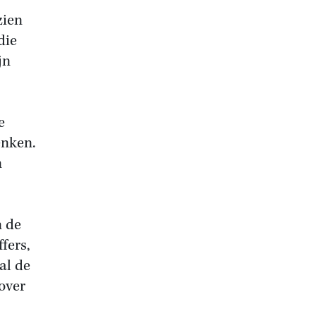
zien
die
jn
e
enken.
n
n de
fers,
al de
over