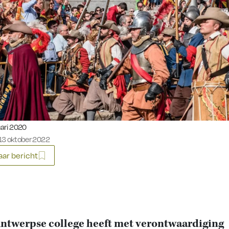
eerd op:
ari 2020
13 oktober 2022
ar bericht
ntwerpse college heeft met verontwaardiging