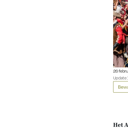
Gepublic
26 febru
Update 
Bewa
Het A