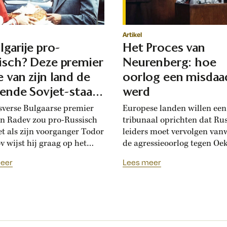
Artikel
lgarije pro-
Het Proces van
isch? Deze premier
Neurenberg: hoe
e van zijn land de
oorlog een misdaa
iende Sovjet-staat
werd
en
sverse Bulgaarse premier
Europese landen willen ee
 Radev zou pro-Russisch
tribunaal oprichten dat Ru
net als zijn voorganger Todor
leiders moet vervolgen van
v wijst hij graag op het
de agressieoorlog tegen Oek
che bevrijdingsverhaal van
Tachtig jaar geleden werde
eer
Lees meer
Die vroegere premier was zo
Neurenberg voor het eerst
 aan het Kremlin, dat hij de
politieke en militaire leider
se soevereiniteit inzette in
veroordeeld voor het voere
andelingen met Moskou.
een agressieoorlog. Sindsdi
vs pro-Russische koers
kijkt de internationale
 met de ideeën van zijn
gemeenschap anders aan t