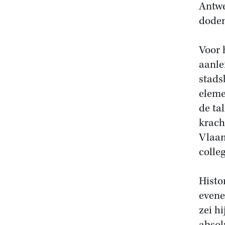
Antwe
doden
Voor 
aanle
stads
eleme
de ta
krach
Vlaam
colle
Histo
evenee
zei hi