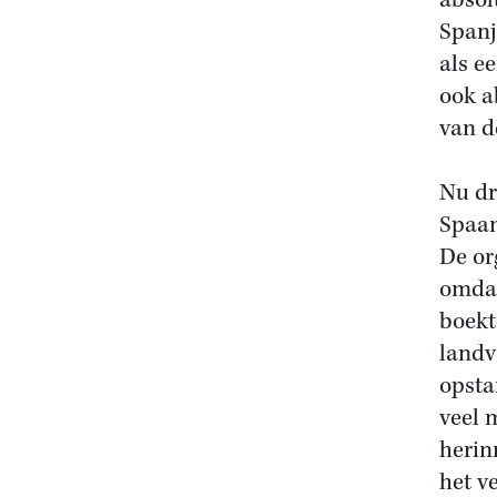
absol
Spanj
als e
ook a
van d
Nu dr
Spaan
De or
omdat
boekt
landv
opsta
veel 
herin
het v