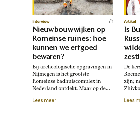
Interview
Artikel
Nieuwbouwwijken op
Is Bu
Romeinse ruïnes: hoe
Russ
kunnen we erfgoed
wild
bewaren?
zest
mak
Bij archeologische opgravingen in
De ker
Nijmegen is het grootste
Roemen
Romeinse badhuiscomplex in
zijn; 
Nederland ontdekt. Maar op de
Zhivko
plek van de opgraving wordt
Russis
Lees meer
Lees m
binnenkort een nieuwe woonwijk
1878. 
gebouwd. Hoogleraar Monique
loyaal
van den Dries legt uit hoe
Bulgaar
archeologen en
onderh
projectontwikkelaars elkaar
Zhivko
kunnen helpen om Nederlands
botste