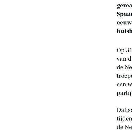
gerea
Spaan
eeuws
huish
Op 31
van d
de Ne
troep
een w
partij
Dat s
tijde
de Ne