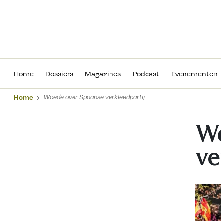
Home
Dossiers
Magazines
Podcas
Home
Dossiers
Magazines
Podcast
Evenementen
Home
Woede over Spaanse verkleedpartij
Wo
ve