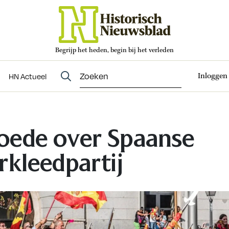
Begrijp het heden, begin bij het verleden
Abonneren
t
Evenementen
HN Actueel
Inloggen
HN Actueel
ede over Spaanse
rkleedpartij