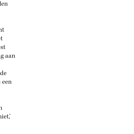
den
nt
t
st
ng aan
 de
s een
h
iet,’