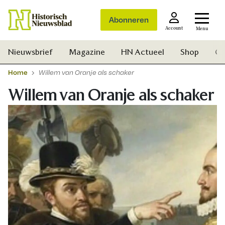
Abonneren
Account
Menu
Nieuwsbrief
Magazine
HN Actueel
Shop
Ge
Home
Willem van Oranje als schaker
Willem van Oranje als schaker
Zoek