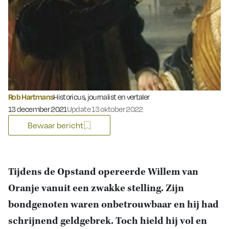
Rob Hartmans
Historicus, journalist en vertaler
Gepubliceerd op:
13 december 2021
Update 13 oktober 2022
Bewaar bericht
Tijdens de Opstand opereerde Willem van
Oranje vanuit een zwakke stelling. Zijn
bondgenoten waren onbetrouwbaar en hij had
schrijnend geldgebrek. Toch hield hij vol en