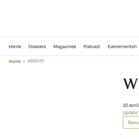
Home
Dossiers
Magazines
Podcas
Home
Dossiers
Magazines
Podcast
Evenementen
Home
WEBSITE
W
Gepublic
22 april
Update 7
Bewa