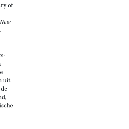
ry of
 New
.
s-
n
ze
 uit
 de
nd,
ische