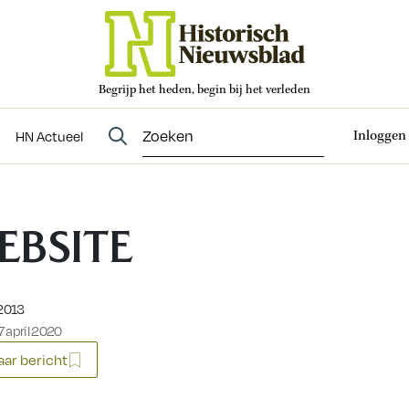
Begrijp het heden, begin bij het verleden
Abonneren
t
Evenementen
HN Actueel
Inloggen
HN Actueel
EBSITE
eerd op:
 2013
 april 2020
ar bericht