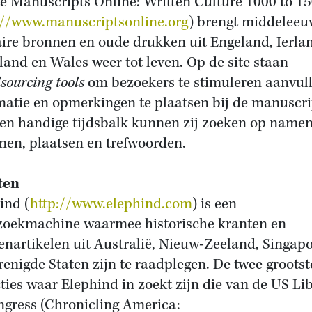
te Manuscripts Online: Written Culture 1000 to 1
://www.manuscriptsonline.org
) brengt middeleeu
ire bronnen en oude drukken uit Engeland, Ierla
land en Wales weer tot leven. Op de site staan
sourcing tools
om bezoekers te stimuleren aanvul
matie en opmerkingen te plaatsen bij de manuscri
en handige tijdsbalk kunnen zij zoeken op name
nen, plaatsen en trefwoorden.
ten
ind (
http://www.elephind.com
) is een
oekmachine waarmee historische kranten en
enartikelen uit Australië, Nieuw-Zeeland, Singap
renigde Staten zijn te raadplegen. De twee grootst
cties waar Elephind in zoekt zijn die van de US Li
ngress (Chronicling America: