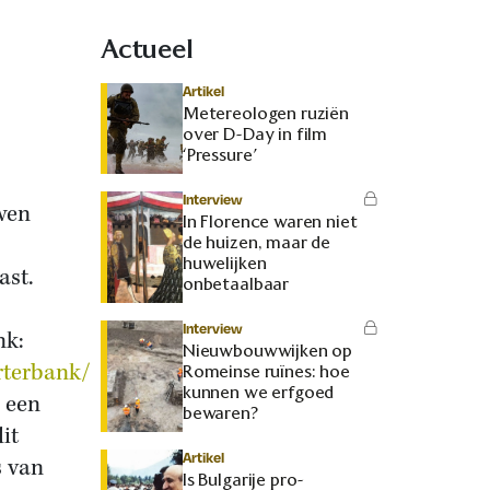
Actueel
Artikel
Metereologen ruziën
over D-Day in film
‘Pressure’
Interview
wen
In Florence waren niet
de huizen, maar de
huwelijken
ast.
onbetaalbaar
Interview
nk:
Nieuwbouwwijken op
rterbank/
Romeinse ruïnes: hoe
kunnen we erfgoed
 een
bewaren?
it
Artikel
s van
Is Bulgarije pro-