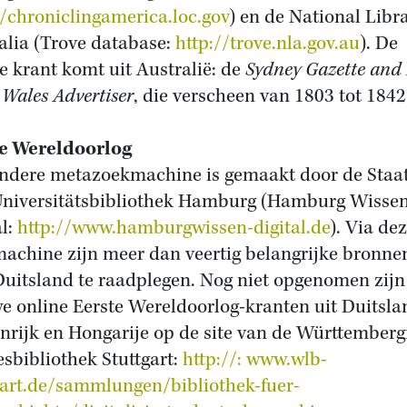
//chroniclingamerica.loc.gov
) en de National Libra
alia (Trove database:
http://trove.nla.gov.au
). De
e krant komt uit Australië: de
Sydney Gazette and
 Wales Advertiser
, die verscheen van 1803 tot 1842
e Wereldoorlog
ndere metazoekmachine is gemaakt door de Staat
niversitätsbibliothek Hamburg (Hamburg Wisse
al:
http://www.hamburgwissen-digital.de
). Via de
achine zijn meer dan veertig belangrijke bronnen
Duitsland te raadplegen. Nog niet opgenomen zijn
e online Eerste Wereldoorlog-kranten uit Duitsla
nrijk en Hongarije op de site van de Württemberg
sbibliothek Stuttgart:
http://: www.wlb-
gart.de/sammlungen/bibliothek-fuer-