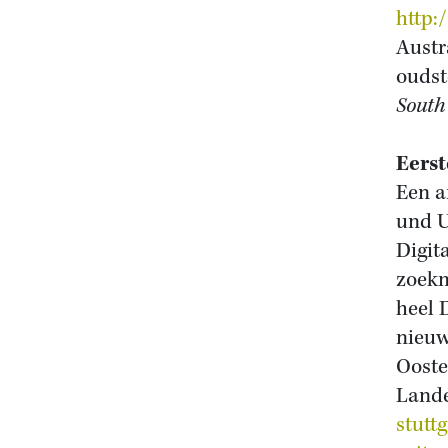
http:
Austr
oudst
South
Eerst
Een a
und U
Digit
zoekm
heel 
nieuw
Ooste
Lande
stutt