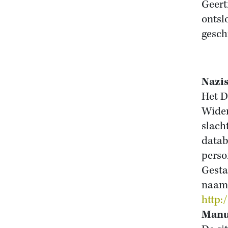
Geert
ontsl
gesch
Nazis
Het D
Wider
slach
datab
perso
Gesta
naam 
http:
Manu