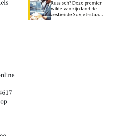
els
Russisch? Deze premier
wilde van zijn land de
zestiende Sovjet-staat
maken
online
 4617
 op