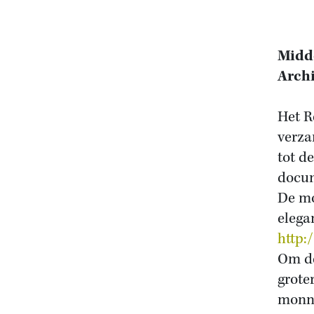
Midd
Archi
Het R
verza
tot d
docum
De mo
elega
http:
Om de
grote
monni