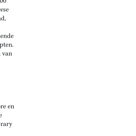
500
wse
nd,
lende
pten.
n van
ore en
e
brary