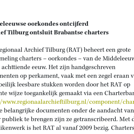
eleeuwse oorkondes ontcijferd
ef Tilburg ontsluit Brabantse charters
egionaal Archief Tilburg (RAT) beheert een grote
meling charters – oorkondes – van de Middeleeu
e achttiende eeuw. Het zijn handgeschreven
enten op perkament, vaak met een zegel eraan v
eilijk leesbare stukken worden door het RAT op
nte wijze toegankelijk gemaakt via een Charterba
//www.regionaalarchieftilburg.nl/component/cha
 belangrijke documenten onder de aandacht van
r publiek te brengen zijn ze getranscribeerd. Met d
kenwerk is het RAT al vanaf 2009 bezig. Charter