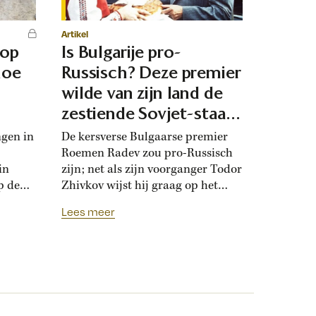
Artikel
 op
Is Bulgarije pro-
hoe
Russisch? Deze premier
d
wilde van zijn land de
zestiende Sovjet-staat
maken
ngen in
De kersverse Bulgaarse premier
Roemen Radev zou pro-Russisch
in
zijn; net als zijn voorganger Todor
p de
Zhivkov wijst hij graag op het
dt
Russische bevrijdingsverhaal van
Lees meer
onwijk
1878. Die vroegere premier was zo
que
loyaal aan het Kremlin, dat hij de
Bulgaarse soevereiniteit inzette in
onderhandelingen met Moskou.
r
Zhivkovs pro-Russische koers
nds
botste met de ideeën van zijn
n.
dochter, die juist...