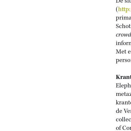
De si
(
http
prima
Schot
crowd
infor
Met e
perso
Kran
Eleph
metaz
krant
de Ve
colle
of Co