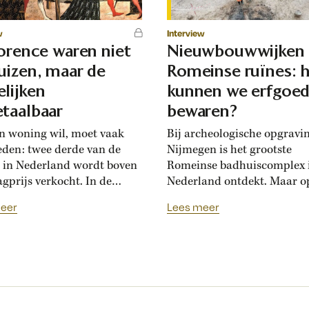
w
Interview
lorence waren niet
Nieuwbouwwijken
uizen, maar de
Romeinse ruïnes: 
lijken
kunnen we erfgoe
taalbaar
bewaren?
n woning wil, moet vaak
Bij archeologische opgravi
eden: twee derde van de
Nijmegen is het grootste
 in Nederland wordt boven
Romeinse badhuiscomplex 
agprijs verkocht. In de
Nederland ontdekt. Maar o
sance hadden Florentijnen
plek van de opgraving wor
eer
Lees meer
st van overbiedingsgekte:
binnenkort een nieuwe wo
 rijke families de prijs
gebouwd. Hoogleraar Moni
en, ontstond er
van den Dries legt uit hoe
schatsinflatie’, vertelt
archeologen en
icus Marlisa den Hartog.
projectontwikkelaars elkaa
sschatten werden een
kunnen helpen om Nederla
iële markt op zich.’ Hoe zag
erfgoed zichtbaar te beware