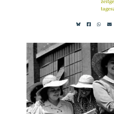
zeitg
tages