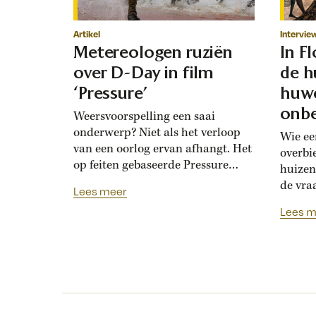
Artikel
Intervie
Metereologen ruziën
In F
over D-Day in film
de h
‘Pressure’
huwe
onbe
Weersvoorspelling een saai
onderwerp? Niet als het verloop
Wie ee
van een oorlog ervan afhangt. Het
overbi
op feiten gebaseerde Pressure
huizen
toont de hoogoplopende ruzie
de vra
Lees meer
tussen geallieerde meteorologen
Renais
Lees m
over de verwachting voor D-Day.
ook la
Bedolven onder tegenstrijdige
doordat
adviezen moet opperbevelhebber
opdrev
Dwight Eisenhower beslissen over
‘bruids
de invasiedatum. Als D-Day een
histor
maand eerder was gepland,
‘Bruid
waren meteorologen het volstrekt
financ