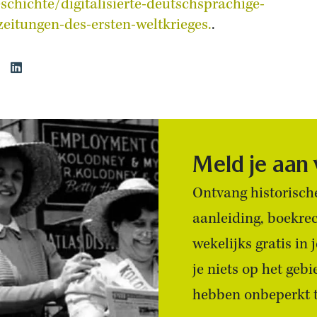
eschichte/digitalisierte-deutschsprachige-
zeitungen-des-ersten-weltkrieges.
.
Meld je aan
Ontvang historische
aanleiding, boekre
wekelijks gratis in
je niets op het geb
hebben onbeperkt to