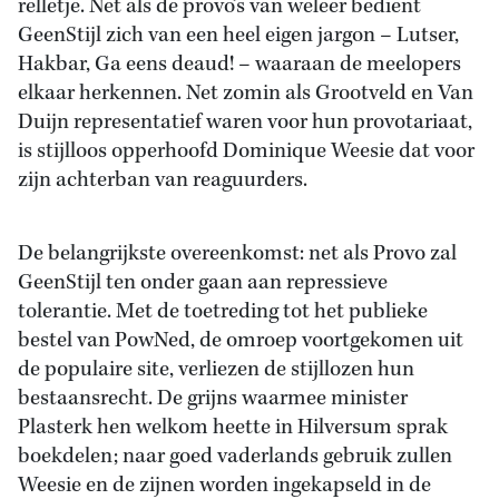
relletje. Net als de provo’s van weleer bedient
GeenStijl zich van een heel eigen jargon – Lutser,
Hakbar, Ga eens deaud! – waaraan de meelopers
elkaar herkennen. Net zomin als Grootveld en Van
Duijn representatief waren voor hun provotariaat,
is stijlloos opperhoofd Dominique Weesie dat voor
zijn achterban van reaguurders.
De belangrijkste overeenkomst: net als Provo zal
GeenStijl ten onder gaan aan repressieve
tolerantie. Met de toetreding tot het publieke
bestel van PowNed, de omroep voortgekomen uit
de populaire site, verliezen de stijllozen hun
bestaansrecht. De grijns waarmee minister
Plasterk hen welkom heette in Hilversum sprak
boekdelen; naar goed vaderlands gebruik zullen
Weesie en de zijnen worden ingekapseld in de