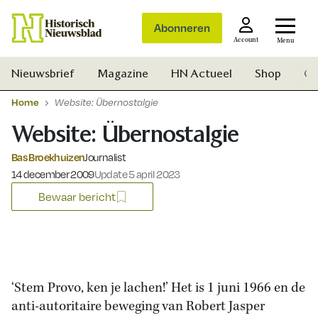
Abonneren
Account
Menu
Nieuwsbrief
Magazine
HN Actueel
Shop
Ge
Home
Website: Übernostalgie
Website: Übernostalgie
Bas Broekhuizen
Journalist
Gepubliceerd op:
14 december 2009
Update 5 april 2023
Bewaar bericht
‘Stem Provo, ken je lachen!’ Het is 1 juni 1966 en de
anti-autoritaire beweging van Robert Jasper
Zoek