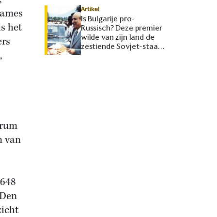
Artikel
James
Is Bulgarije pro-
s het
Russisch? Deze premier
wilde van zijn land de
ers
zestiende Sovjet-staat
,
maken
trum
n van
1648
 Den
zicht