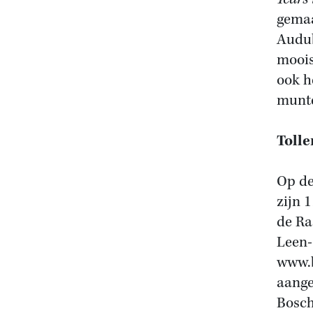
gemaa
Audub
moois
ook h
munte
Tolle
Op de
zijn 
de Ra
Leen-
www.b
aange
Bosch