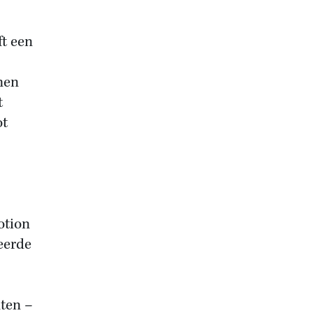
ft een
men
t
ot
otion
eerde
ten –