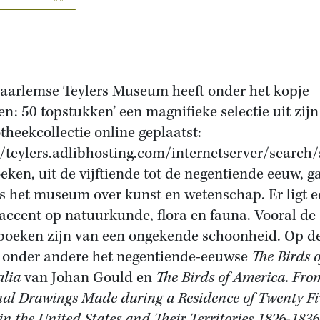
aarlemse Teylers Museum heeft onder het kopje
en: 50 topstukken’ een magnifieke selectie uit zijn
otheekcollectie online geplaatst:
//teylers.adlibhosting.com/internetserver/search/
eken, uit de vijftiende tot de negentiende eeuw, g
ls het museum over kunst en wetenschap. Er ligt 
 accent op natuurkunde, flora en fauna. Vooral de
boeken zijn van een ongekende schoonheid. Op de
 onder andere het negentiende-eeuwse
The Birds o
alia
van Johan Gould en
The Birds of America. Fro
nal Drawings Made during a Residence of Twenty Fi
in the United States and Their Territories 1826-1836