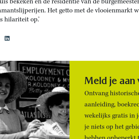
uis bekeken en de residentie van de burgemeeste
amantslijperijen. Het getto met de vlooienmarkt w
s hilariteit op.’
Meld je aan
Ontvang historische
aanleiding, boekre
wekelijks gratis in
je niets op het geb
hebben onbeperkt to