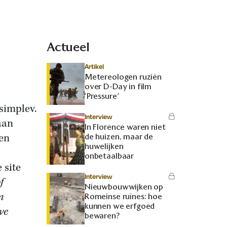
Actueel
Artikel
Metereologen ruziën
over D-Day in film
‘Pressure’
simplev.
Interview
aan
In Florence waren niet
een
de huizen, maar de
huwelijken
onbetaalbaar
 site
Interview
f
Nieuwbouwwijken op
m
Romeinse ruïnes: hoe
kunnen we erfgoed
ve
bewaren?
,