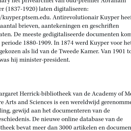
ary het privéarchief van oud-premier Abraham
r (1837-1920) laten digitaliseren:
//kuyper.ptsem.edu. Antirevolutionair Kuyper hee
 aantal brieven, aantekeningen en geschriften
aten. De meeste gedigitaliseerde documenten ko
e periode 1880-1909. In 1874 werd Kuyper voor he
 gekozen als lid van de Tweede Kamer. Van 1901 t
was hij minister-president.
rgaret Herrick-bibliotheek van de Academy of M
re Arts and Sciences is een wereldwijd gerenomm
lling, gewijd aan het documenteren van de
eschiedenis. De nieuwe online database van de
otheek bevat meer dan 3000 artikelen en documen