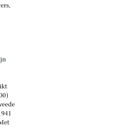
ers,
jn
ikt
00)
Tweede
1941
‘Met