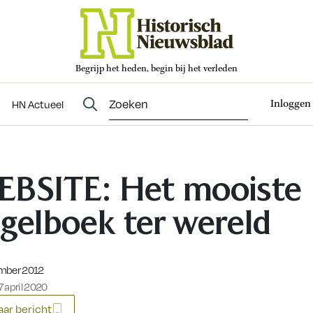
Begrijp het heden, begin bij het verleden
Abonneren
t
Evenementen
HN Actueel
Inloggen
HN Actueel
BSITE: Het mooiste
gelboek ter wereld
eerd op:
mber 2012
 april 2020
ar bericht