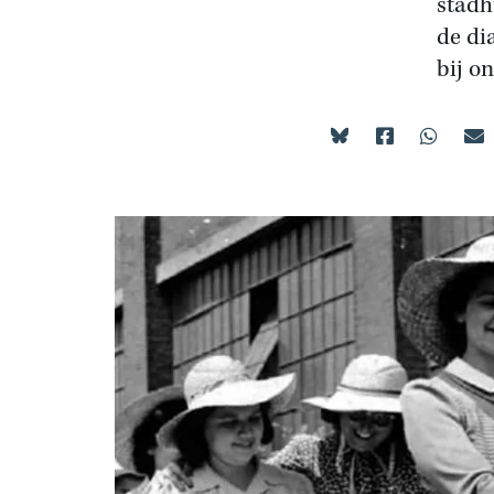
stadh
de di
bij on