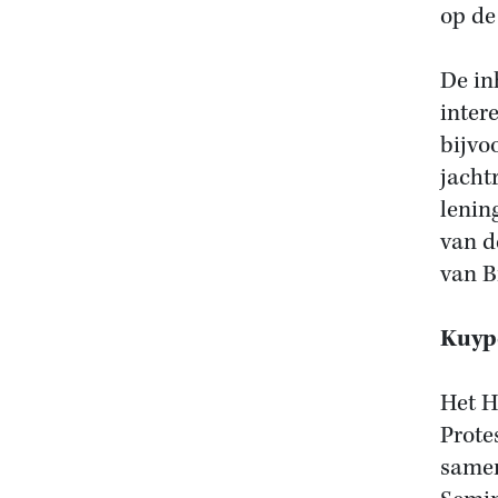
op de
De in
inter
bijvo
jacht
lenin
van d
van B
Kuyp
Het H
Prote
samen