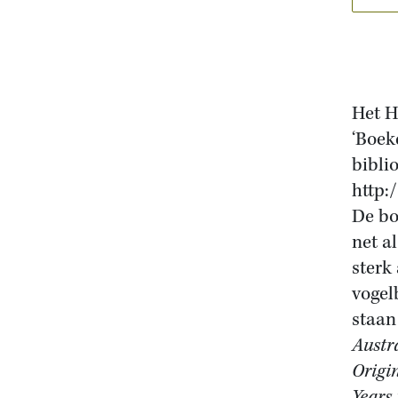
Het H
‘Boek
bibli
http:
De bo
net a
sterk
vogel
staan
Austr
Origi
Years 