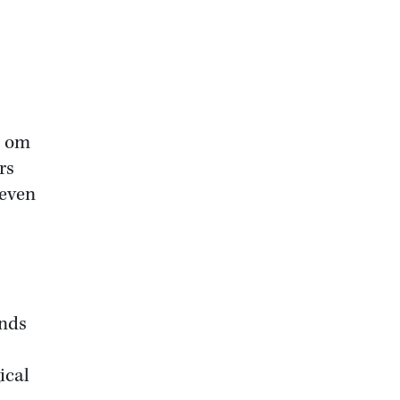
n om
rs
ieven
ands
ical