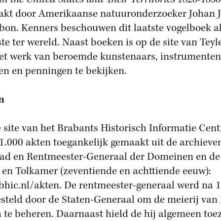
kt door Amerikaanse natuuronderzoeker Johan 
on. Kenners beschouwen dit laatste vogelboek al
te ter wereld. Naast boeken is op de site van Teyl
et werk van beroemde kunstenaars, instrumenten
n en penningen te bekijken.
n
 site van het Brabants Historisch Informatie Cen
11.000 akten toegankelijk gemaakt uit de archieve
ad en Rentmeester-Generaal der Domeinen en de
 en Tolkamer (zeventiende en achttiende eeuw):
hic.nl/akten. De rentmeester-generaal werd na 
steld door de Staten-Generaal om de meierij van
 te beheren. Daarnaast hield de hij algemeen toe