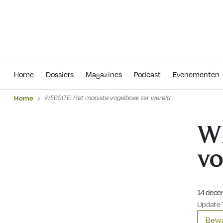
Home
Dossiers
Magazines
Podcas
Home
Dossiers
Magazines
Podcast
Evenementen
Home
WEBSITE: Het mooiste vogelboek ter wereld
WE
vo
Gepublic
14 dece
Update 7
Bewa