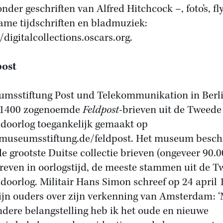
nder geschriften van Alfred Hitchcock –, foto’s, fly
ame tijdschriften en bladmuziek:
/digitalcollections.oscars.org.
post
msstiftung Post und Telekommunikation in Berli
 1400 zogenoemde
Feldpost
-brieven uit de Tweede
doorlog toegankelijk gemaakt op
useumsstiftung.de/feldpost. Het museum besch
de grootste Duitse collectie brieven (ongeveer 90.0
reven in oorlogstijd, de meeste stammen uit de 
doorlog. Militair Hans Simon schreef op 24 april 
ijn ouders over zijn verkenning van Amsterdam: 
ndere belangstelling heb ik het oude en nieuwe