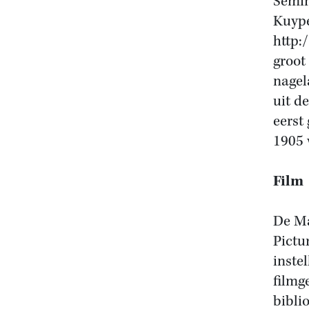
Semin
Kuype
http:
groot
nagel
uit d
eerst
1905 
Film
De Ma
Pictu
inste
filmg
bibli