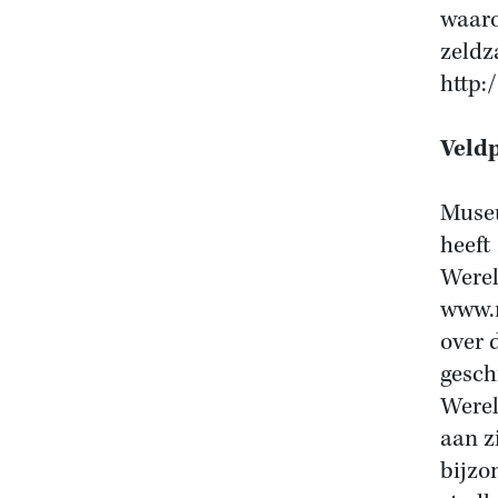
waaro
zeldz
http:/
Veld
Museu
heeft
Werel
www.m
over 
gesch
Werel
aan z
bijzo