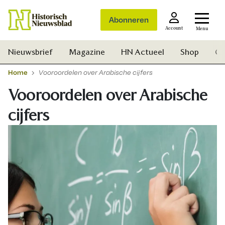
Abonneren
Account
Menu
Nieuwsbrief
Magazine
HN Actueel
Shop
Ge
Home
Vooroordelen over Arabische cijfers
Vooroordelen over Arabische
cijfers
Zoek