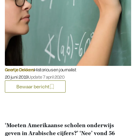
Geertje Dekkers
Historicus en journalist
Gepubliceerd op:
20 juni 2019
Update 7 april 2020
Bewaar bericht
‘Moeten Amerikaanse scholen onderwijs
geven in Arabische cijfers?’ ‘Nee’ vond 56