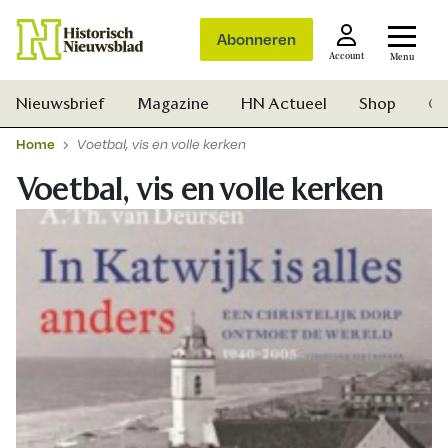
Abonneren
Account
Menu
Nieuwsbrief
Magazine
HN Actueel
Shop
Ge
Home
Voetbal, vis en volle kerken
Voetbal, vis en volle kerken
Zoek