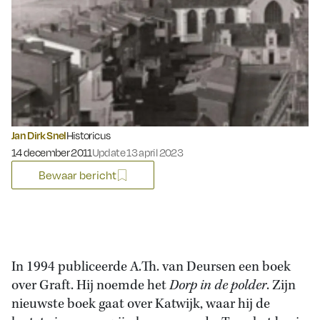
Jan Dirk Snel
Historicus
Gepubliceerd op:
14 december 2011
Update 13 april 2023
Bewaar bericht
In 1994 publiceerde A.Th. van Deursen een boek
over Graft. Hij noemde het
Dorp in de polder
. Zijn
nieuwste boek gaat over Katwijk, waar hij de