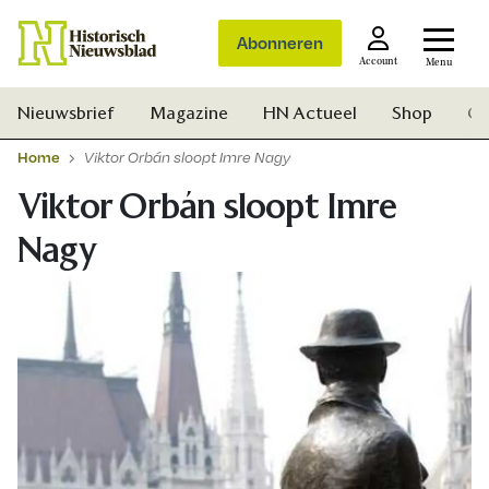
Abonneren
Account
Menu
Nieuwsbrief
Magazine
HN Actueel
Shop
Ge
Home
Viktor Orbán sloopt Imre Nagy
Viktor Orbán sloopt Imre
Nagy
Zoek