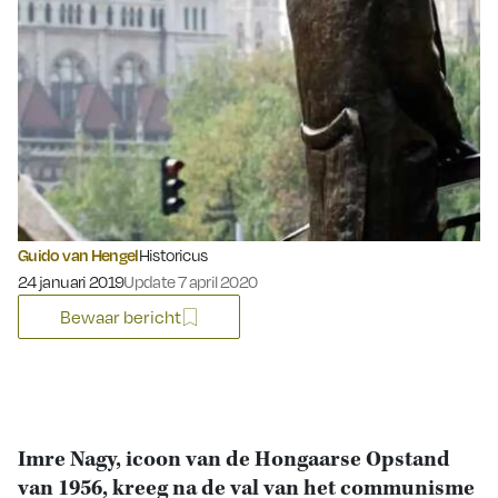
Guido van Hengel
Historicus
Gepubliceerd op:
24 januari 2019
Update 7 april 2020
Bewaar bericht
Imre Nagy, icoon van de Hongaarse Opstand
van 1956, kreeg na de val van het communisme